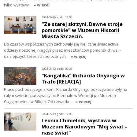
tylko wystawy…
» więcej
2024-06-16, godz. 17:00
"Ze starej skrzyni. Dawne stroje
pomorskie" w Muzeum Historii
Miasta Szczecin.
Do czasów współczesnych zachowały się nieliczne świadectwa
odzieży noszonej niegdyś przez mieszkańców pomorskich wsi -
dzisiejszych terenach położonych…
» więcej
2024-06-12, godz. 00:25
"Kangalika" Richarda Onyango w
Trafo [RELACJA]
Prace pochodzącego z Kenii Richarda Onyango pokazywane były na
całym świecie, począwszy od Biennale w Wenecji po Muzeum
Guggenheima w Bilbao. Od czwartku…
» więcej
2024-05-19, godz. 17:00
Leonia Chmielnik, wystawa w
Muzeum Narodowym "Mój świat –
nasz świat"