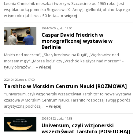
Leonia Chmielnik mieszka i tworzy w Szczecinie od 1965 roku. Jest
współautorką pomnika Bogusława X i Anny Jagiellonki, obchodzącego
w tym roku jubileusz 50-lecia…
» więcej
2024-05-05, godz. 17:00
Caspar David Friedrich w
monograficznej wystawie w
Berlinie
Mnich nad morzem“, „Skały kredowe na Rugii“, „Wędrowiec nad
morzem mgły“, „Morze lodu“ czy „Wschód księżyca nad morzem” –
tytuły obrazów…
» więcej
2024-04-29, godz. 17:00
Tarshito w Morskim Centrum Nauki [ROZMOWA]
"Universum, czyli wizjonerski wszechświat Tarshito" to nowa wystawa
czasowa w Morskim Centrum Nauki. Tarshito rozpoczął swoją podróż
artystyczną podróżą…
» więcej
2024-04-22, godz. 17:53
Universum, czyli wizjonerski
wszechświat Tarshito [POSŁUCHAJ]