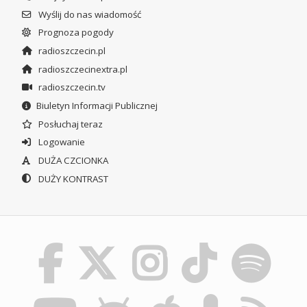
Wyślij do nas wiadomość
Prognoza pogody
radioszczecin.pl
radioszczecinextra.pl
radioszczecin.tv
Biuletyn Informacji Publicznej
Posłuchaj teraz
Logowanie
DUŻA CZCIONKA
DUŻY KONTRAST