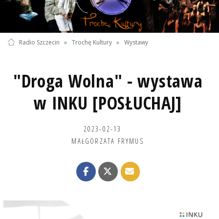
Radio Szczecin
»
Trochę Kultury
»
Wystawy
"Droga Wolna" - wystawa
w INKU [POSŁUCHAJ]
2023-02-13
MAŁGORZATA FRYMUS