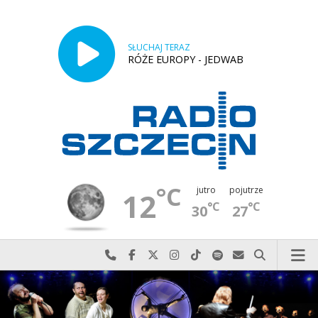
SŁUCHAJ TERAZ
RÓŻE EUROPY - JEDWAB
°C
jutro
pojutrze
12
°C
°C
30
27
Najlepiej po prostu do nas zadzwoń
Odwiedź nas na Facebook-u
Odwiedź nas na X
Odwiedź nas na Instagram-ie
Odwiedź nas na TikTok-u
Szukaj nas na Spotify
Wyślij do nas w
Szukaj