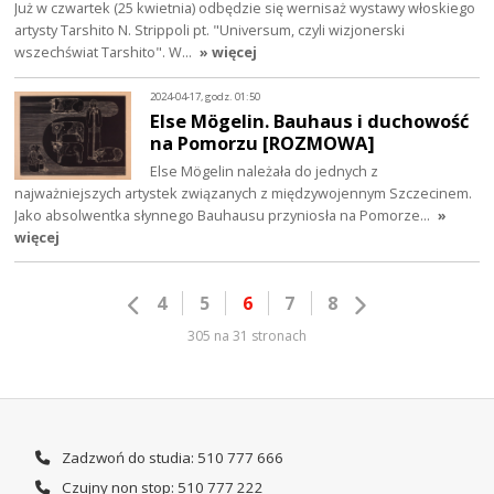
Już w czwartek (25 kwietnia) odbędzie się wernisaż wystawy włoskiego
artysty Tarshito N. Strippoli pt. "Universum, czyli wizjonerski
wszechświat Tarshito". W…
» więcej
2024-04-17, godz. 01:50
Else Mögelin. Bauhaus i duchowość
na Pomorzu [ROZMOWA]
Else Mögelin należała do jednych z
najważniejszych artystek związanych z międzywojennym Szczecinem.
Jako absolwentka słynnego Bauhausu przyniosła na Pomorze…
»
więcej
4
5
6
7
8
305 na 31 stronach
Zadzwoń do studia: 510 777 666
Czujny non stop: 510 777 222