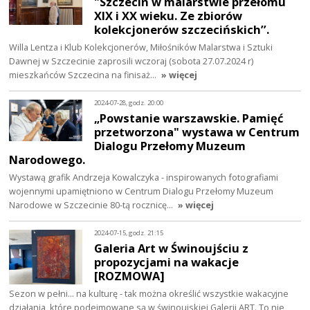
"Szczecin w malarstwie przełomu
XIX i XX wieku. Ze zbiorów
kolekcjonerów szczecińskich’’.
Willa Lentza i Klub Kolekcjonerów, Miłośników Malarstwa i Sztuki
Dawnej w Szczecinie zaprosili wczoraj (sobota 27.07.2024 r)
mieszkańców Szczecina na finisaż…
» więcej
2024-07-28, godz. 20:00
„Powstanie warszawskie. Pamięć
przetworzona" wystawa w Centrum
Dialogu Przełomy Muzeum
Narodowego.
Wystawą grafik Andrzeja Kowalczyka - inspirowanych fotografiami
wojennymi upamiętniono w Centrum Dialogu Przełomy Muzeum
Narodowe w Szczecinie 80-tą rocznicę…
» więcej
2024-07-15, godz. 21:15
Galeria Art w Świnoujściu z
propozycjami na wakacje
[ROZMOWA]
Sezon w pełni... na kulturę - tak można określić wszystkie wakacyjne
działania, które podejmowane są w świnoujskiej Galerii ART. To nie