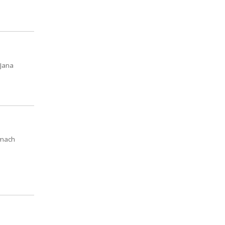
 Jana
amach