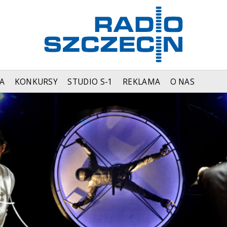
A
KONKURSY
STUDIO S-1
REKLAMA
O NAS