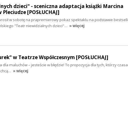
lnych dzieci" - sceniczna adaptacja książki Marcina
w Pleciudze [POSŁUCHAJ]
aprosił w sobotę na prapremierowy pokaz spektaklu na podstawie bestsel
elskiego "Teatr niewidzialnych dzieci"…
» więcej
rek" w Teatrze Współczesnym [POSŁUCHAJ]
jka dla maluchów – jesteście w błędzie! To propozycja dla tych, którzy czasa
y chcą…
» więcej