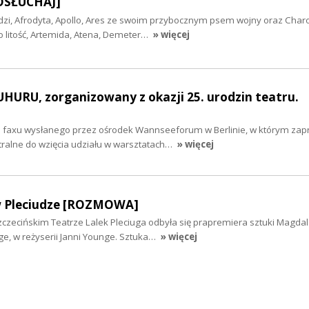
OSŁUCHAJ]
udzi, Afrodyta, Apollo, Ares ze swoim przybocznym psem wojny oraz Char
o litość, Artemida, Atena, Demeter…
» więcej
 UHURU, zorganizowany z okazji 25. urodzin teatru.
d faxu wysłanego przez ośrodek Wannseeforum w Berlinie, w którym za
ralne do wzięcia udziału w warsztatach…
» więcej
 w Pleciudze [ROZMOWA]
zczecińskim Teatrze Lalek Pleciuga odbyła się prapremiera sztuki Magda
nge, w reżyserii Janni Younge. Sztuka…
» więcej