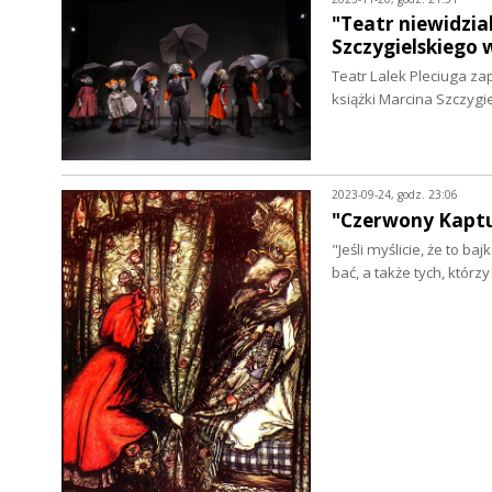
"Teatr niewidzia
Szczygielskiego 
Teatr Lalek Pleciuga z
książki Marcina Szczygi
2023-09-24, godz. 23:06
"Czerwony Kaptu
"Jeśli myślicie, że to ba
bać, a także tych, którz