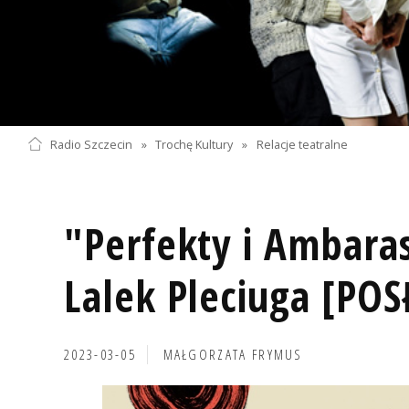
Radio Szczecin
»
Trochę Kultury
»
Relacje teatralne
"Perfekty i Ambara
Lalek Pleciuga [PO
2023-03-05
MAŁGORZATA FRYMUS