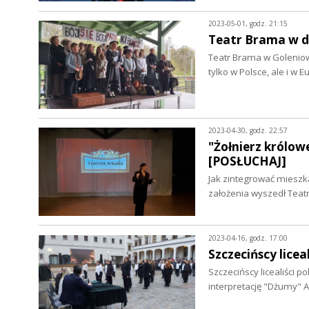
2023-05-01, godz. 21:15
Teatr Brama w 
Teatr Brama w Goleniowi
tylko w Polsce, ale i w
2023-04-30, godz. 22:57
"Żołnierz królo
[POSŁUCHAJ]
Jak zintegrować mieszk
założenia wyszedł Teat
2023-04-16, godz. 17:00
Szczecińscy licea
Szczecińscy licealiści 
interpretację "Dżumy"