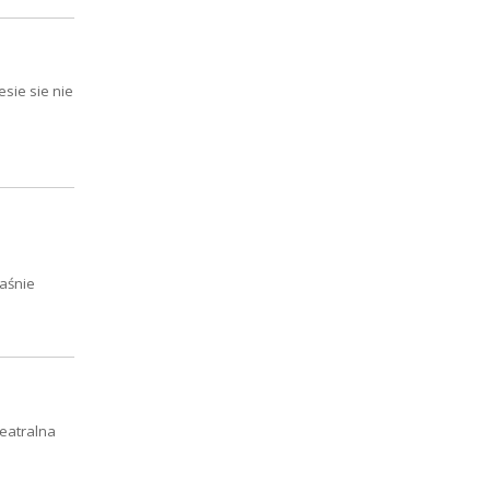
sie sie nie
aśnie
teatralna