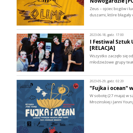
Nowogardzie [P
Zeus – ojciec bogów i l
duszami, które błagały 
2023-06-18, godz. 17:00
I Festiwal Sztuk
[RELACJA]
Wszystko zaczęło się o
młodzieżowe grupy teat
2023-05-29, godz. 02:20
"Fujka i ocean"
W sobotę (27 maja) w s
Mrozinskiej i Janni You