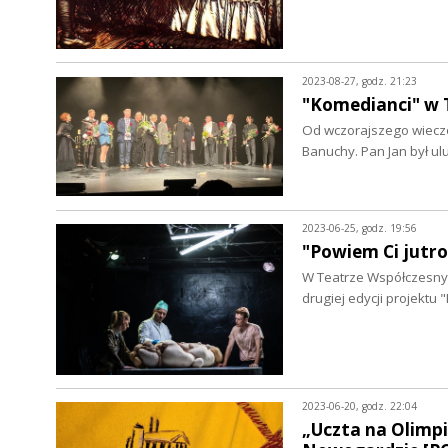
2023-08-27, godz. 21:23
"Komedianci" w 
Od wczorajszego wieczo
Banuchy. Pan Jan był
2023-06-25, godz. 19:56
"Powiem Ci jutr
W Teatrze Współczesnym
drugiej edycji projektu
2023-06-20, godz. 22:04
„Uczta na Olimpi