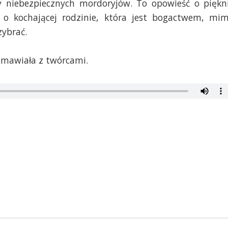
y niebezpiecznych mordoryjów. To opowieść o piękn
e o kochającej rodzinie, która jest bogactwem, mi
zybrać.
zmawiała z twórcami.