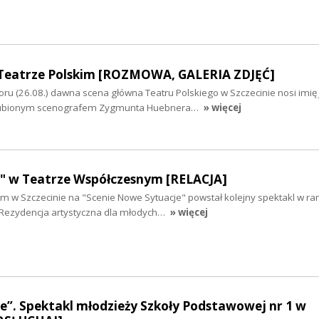
Teatrze Polskim [ROZMOWA, GALERIA ZDJĘĆ]
ru (26.08.) dawna scena główna Teatru Polskiego w Szczecinie nosi imię
 ulubionym scenografem Zygmunta Huebnera…
» więcej
o" w Teatrze Współczesnym [RELACJA]
 w Szczecinie na "Scenie Nowe Sytuacje" powstał kolejny spektakl w r
 "Rezydencja artystyczna dla młodych…
» więcej
e”. Spektakl młodzieży Szkoły Podstawowej nr 1 w