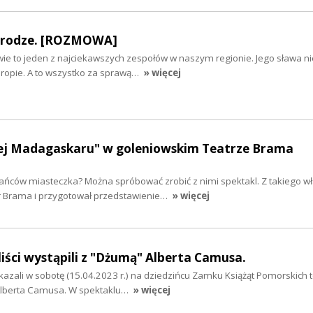
drodze. [ROZMOWA]
e to jeden z najciekawszych zespołów w naszym regionie. Jego sława nie
 Europie. A to wszystko za sprawą…
» więcej
wej Madagaskaru" w goleniowskim Teatrze Brama
ańców miasteczka? Można spróbować zrobić z nimi spektakl. Z takiego wł
r Brama i przygotował przedstawienie…
» więcej
liści wystąpili z "Dżumą" Alberta Camusa.
pokazali w sobotę (15.04.2023 r.) na dziedzińcu Zamku Książąt Pomorskich 
 Alberta Camusa. W spektaklu…
» więcej