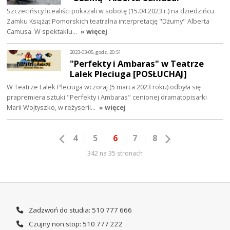
Szczecińscy licealiści pokazali w sobotę (15.04.2023 r.) na dziedzińcu
Zamku Książąt Pomorskich teatralna interpretację "Dżumy" Alberta
Camusa. W spektaklu…
» więcej
2023-03-05, godz. 20:51
"Perfekty i Ambaras" w Teatrze
Lalek Pleciuga [POSŁUCHAJ]
W Teatrze Lalek Pleciuga wczoraj (5 marca 2023 roku) odbyła się
prapremiera sztuki "Perfekty i Ambaras" cenionej dramatopisarki
Marii Wojtyszko, w reżyserii…
» więcej
4
5
6
7
8
342 na 35 stronach
Zadzwoń do studia: 510 777 666
Czujny non stop: 510 777 222