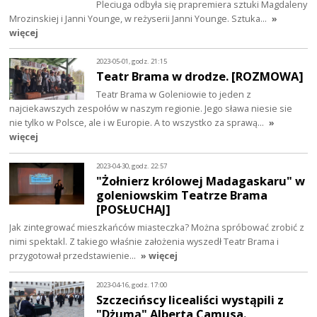
Pleciuga odbyła się prapremiera sztuki Magdaleny
Mrozinskiej i Janni Younge, w reżyserii Janni Younge. Sztuka…
»
więcej
2023-05-01, godz. 21:15
Teatr Brama w drodze. [ROZMOWA]
Teatr Brama w Goleniowie to jeden z
najciekawszych zespołów w naszym regionie. Jego sława niesie sie
nie tylko w Polsce, ale i w Europie. A to wszystko za sprawą…
»
więcej
2023-04-30, godz. 22:57
"Żołnierz królowej Madagaskaru" w
goleniowskim Teatrze Brama
[POSŁUCHAJ]
Jak zintegrować mieszkańców miasteczka? Można spróbować zrobić z
nimi spektakl. Z takiego właśnie założenia wyszedł Teatr Brama i
przygotował przedstawienie…
» więcej
2023-04-16, godz. 17:00
Szczecińscy licealiści wystąpili z
"Dżumą" Alberta Camusa.