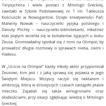
Terpsychora i wiele postaci z Mitologii Greckiej,
zawitało w Szkole Podstawowej nr 1 im. Tadeusza
Kościuszki w Nowogardzie. Dzięki kreatywności Pań:
Malwiny Nowak – nauczycielki języka polskiego i
Danuty Plichty – nauczycielki-bibliotekarki, młodzież
klas piątych wcieliła się w bohaterów żyjących u boku
Zeusa. Gromowładny spotkał się z nimi na Olimpie, by
prowadzić długie rozmowy o sprawach nieba, ziemi i
Hadesu.
W „Uczcie na Olimpie” każdy młody aktor przypomniał
Zeusowi, kim jest i z jaką sprawą się pojawia w jego
Świętym Miejscu. Wszyscy raczyli się nektarem i
ambrozją, którą w dzisiejszych czasach zastąpiło ptasie
mleczko. Zajadali się także winogronami oraz
słodkościami, przy okazji zgłębiając wiedzę o Mitologii
Greckiej.