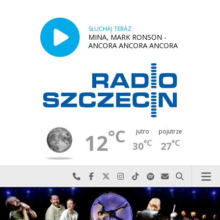
SŁUCHAJ TERAZ
MINA, MARK RONSON -
ANCORA ANCORA ANCORA
°C
jutro
pojutrze
12
°C
°C
30
27
Najlepiej po prostu do nas zadzwoń
Odwiedź nas na Facebook-u
Odwiedź nas na X
Odwiedź nas na Instagram-ie
Odwiedź nas na TikTok-u
Szukaj nas na Spotify
Wyślij do nas w
Szukaj