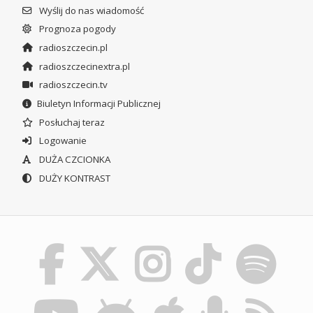
Wyślij do nas wiadomość
Prognoza pogody
radioszczecin.pl
radioszczecinextra.pl
radioszczecin.tv
Biuletyn Informacji Publicznej
Posłuchaj teraz
Logowanie
DUŻA CZCIONKA
DUŻY KONTRAST