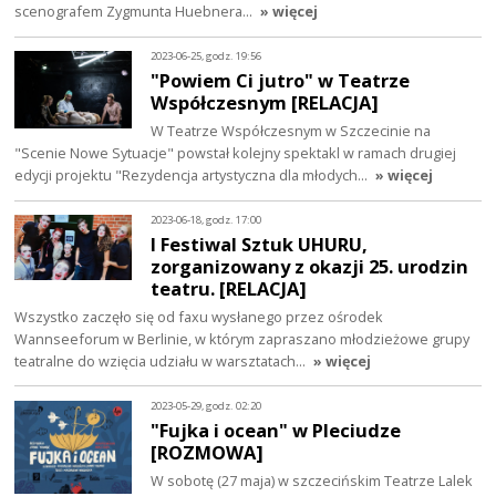
scenografem Zygmunta Huebnera…
» więcej
2023-06-25, godz. 19:56
"Powiem Ci jutro" w Teatrze
Współczesnym [RELACJA]
W Teatrze Współczesnym w Szczecinie na
"Scenie Nowe Sytuacje" powstał kolejny spektakl w ramach drugiej
edycji projektu "Rezydencja artystyczna dla młodych…
» więcej
2023-06-18, godz. 17:00
I Festiwal Sztuk UHURU,
zorganizowany z okazji 25. urodzin
teatru. [RELACJA]
Wszystko zaczęło się od faxu wysłanego przez ośrodek
Wannseeforum w Berlinie, w którym zapraszano młodzieżowe grupy
teatralne do wzięcia udziału w warsztatach…
» więcej
2023-05-29, godz. 02:20
"Fujka i ocean" w Pleciudze
[ROZMOWA]
W sobotę (27 maja) w szczecińskim Teatrze Lalek