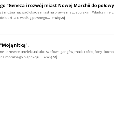
jego "Geneza i rozwój miast Nowej Marchii do połowy
zą można nazwać lokacje miast na prawie magdeburskim. Władca miał z
pie ludzi , a ci według pewnego…
» więcej
 "Moją nitką".
 i dziewice, intelektualistki i szefowe gangów, matki i córki, żony i kochan
n kina moralnego niepokoju…
» więcej