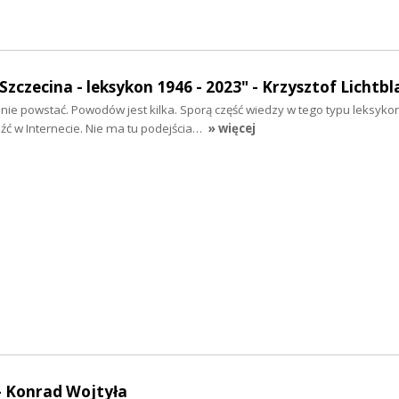
e Szczecina - leksykon 1946 - 2023" - Krzysztof Lichtbl
nie powstać. Powodów jest kilka. Sporą część wiedzy w tego typu leksyko
źć w Internecie. Nie ma tu podejścia…
» więcej
- Konrad Wojtyła