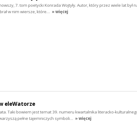
nowszy, 7. tom poetycki Konrada Wojtyły. Autor, który przez wiele lat był
brał w nim wiersze, które…
» więcej
 w eleWatorze
iata. Taki bowiem jest temat 39. numeru kwartalnika literacko-kulturalneg
owarzyszą pełne tajemniczych symboli…
» więcej