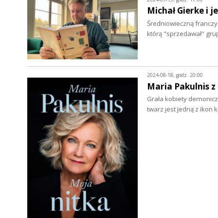
Michał Gierke i 
Średniowieczną franczy
którą "sprzedawał" gru
2024-08-18, godz. 20:00
Maria Pakulnis z
Grała kobiety demoniczne
twarz jest jedną z iko