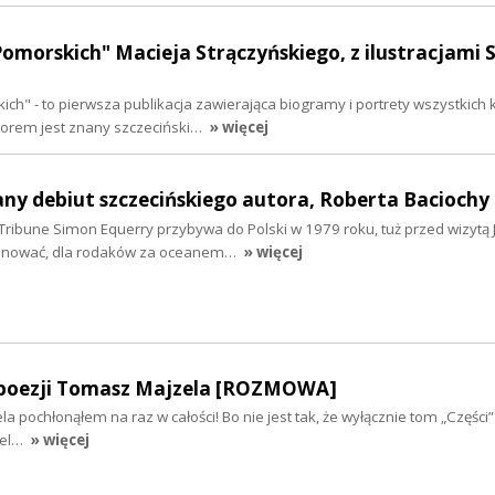
Pomorskich" Macieja Strączyńskiego, z ilustracjami S
ch" - to pierwsza publikacja zawierająca biogramy i portrety wszystkich k
autorem jest znany szczeciński…
» więcej
any debiut szczecińskiego autora, Roberta Baciochy
ribune Simon Equerry przybywa do Polski w 1979 roku, tuż przed wizytą
acjonować, dla rodaków za oceanem…
» więcej
poezji Tomasz Majzela [ROZMOWA]
 pochłonąłem na raz w całości! Bo nie jest tak, że wyłącznie tom „Części”
zel…
» więcej