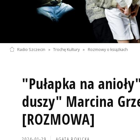
Radio Szczecin
»
Trochę Kultury
»
Rozmowy o książkach
"Pułapka na anioły"
duszy" Marcina Grz
[ROZMOWA]
2024-01-29
AGATA ROKICKA