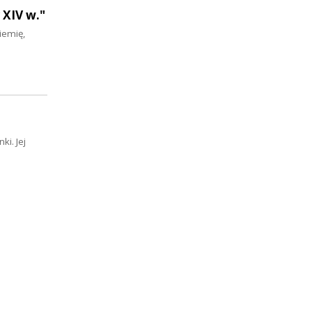
 XIV w."
iemię,
ki. Jej