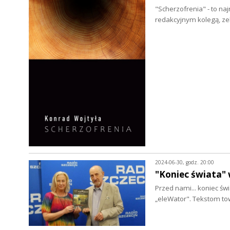
"Scherzofrenia" - to naj
redakcyjnym kolegą, ze
2024-06-30, godz. 20:00
"Koniec świata"
Przed nami... koniec św
„eleWator". Tekstom t