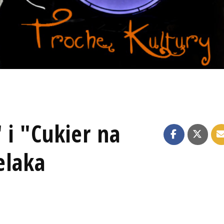
 i "Cukier na
elaka