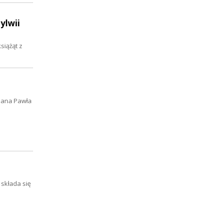
ylwii
siążąt z
 Jana Pawła
 składa się