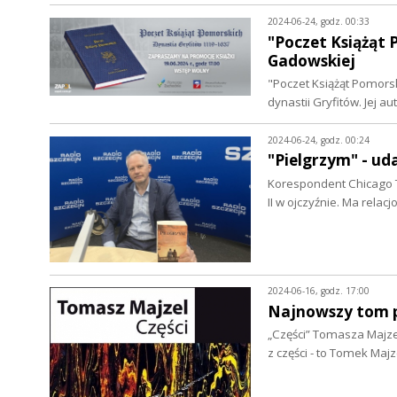
2024-06-24, godz. 00:33
"Poczet Książąt 
Gadowskiej
"Poczet Książąt Pomorski
dynastii Gryfitów. Jej 
2024-06-24, godz. 00:24
"Pielgrzym" - ud
Korespondent Chicago T
II w ojczyźnie. Ma rel
2024-06-16, godz. 17:00
Najnowszy tom 
„Części” Tomasza Majzela
z części - to Tomek Maj