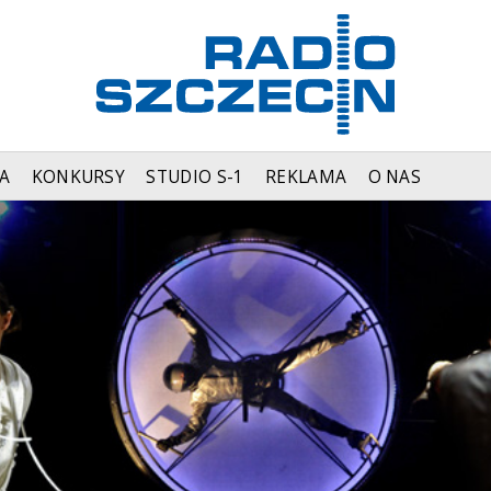
A
KONKURSY
STUDIO S-1
REKLAMA
O NAS