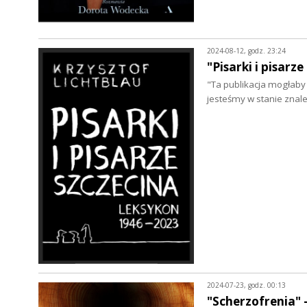
2024-08-12, godz. 23:24
"Pisarki i pisarz
"Ta publikacja mogłaby 
jesteśmy w stanie znale
2024-07-23, godz. 00:13
"Scherzofrenia" 