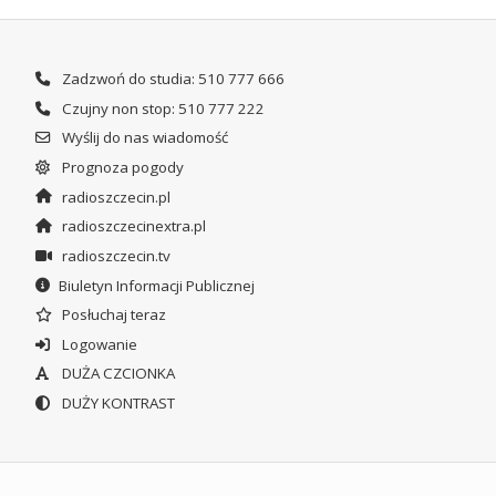
Zadzwoń do studia: 510 777 666
Czujny non stop: 510 777 222
Wyślij do nas wiadomość
Prognoza pogody
radioszczecin.pl
radioszczecinextra.pl
radioszczecin.tv
Biuletyn Informacji Publicznej
Posłuchaj teraz
Logowanie
DUŻA CZCIONKA
DUŻY KONTRAST