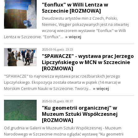
"Eonflux" w Willi Lentza w
Szczecinie [ROZMOWA]
Dwudziestu artystów min z Czech, Polski,
Niemiec, Węgier pokazywanych jest na otwartej
wczoraj wieczorem wystawie "Eonflux" w Willi
Lentza w Szczecinie. "Eonflux"…
» więcej
2025-03-16, godz. 23:23
"SPAWACZE" - wystawa prac Jerzego
Lipczyńskiego w MCN w Szczecinie
[ROZMOWA]
"SPAWACZE" to najnowsza wystawa prac rzeźbiarskich Jerzego
Lipczyńskiego. Ekspozycja została otwarta w piątek (14 marca) w
Morskim Centrum Nauki w Szczecinie. Tworzy…
» więcej
2025-02-25, godz. 00:37
"Ku geometrii organicznej" w
Muzeum Sztuki Współczesnej
[ROZMOWA]
Od grudnia w Galerii w Muzeum Sztuki Współczesnej - Muzeum
Narodowego w Szczecinie można oglądać wystawę "Ku geometrii