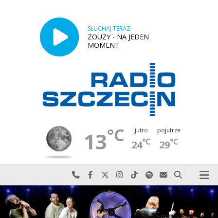
SŁUCHAJ TERAZ
ZOUZY - NA JEDEN
MOMENT
°C
jutro
pojutrze
13
°C
°C
24
29
Najlepiej po prostu do nas zadzwoń
Odwiedź nas na Facebook-u
Odwiedź nas na X
Odwiedź nas na Instagram-ie
Odwiedź nas na TikTok-u
Szukaj nas na Spotify
Wyślij do nas w
Szukaj