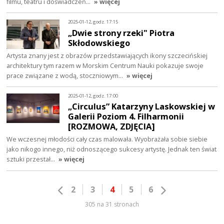
filmu, teatru i doświadczeń…
» więcej
2025-01-12, godz. 17:15
„Dwie strony rzeki" Piotra
Skłodowskiego
Artysta znany jest z obrazów przedstawiających ikony szczecińskiej
architektury tym razem w Morskim Centrum Nauki pokazuje swoje
prace związane z wodą, stoczniowym…
» więcej
2025-01-12, godz. 17:00
„Circulus” Katarzyny Laskowskiej w
Galerii Poziom 4. Filharmonii
[ROZMOWA, ZDJĘCIA]
We wczesnej młodości cały czas malowała. Wyobrażała sobie siebie
jako nikogo innego, niż odnoszącego sukcesy artystę. Jednak ten świat
sztuki przestał…
» więcej
2
3
4
5
6
305 na 31 stronach