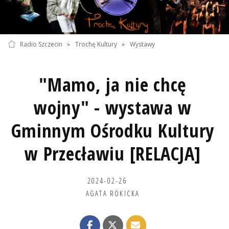
Radio Szczecin
»
Trochę Kultury
»
Wystawy
"Mamo, ja nie chcę
wojny" - wystawa w
Gminnym Ośrodku Kultury
w Przecławiu [RELACJA]
2024-02-26
AGATA ROKICKA