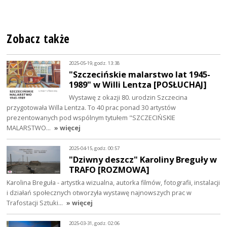
Zobacz także
2025-05-19, godz. 13:38
"Szczecińskie malarstwo lat 1945-
1989" w Willi Lentza [POSŁUCHAJ]
Wystawę z okazji 80. urodzin Szczecina
przygotowała Willa Lentza. To 40 prac ponad 30 artystów
prezentowanych pod wspólnym tytułem "SZCZECIŃSKIE
MALARSTWO…
» więcej
2025-04-15, godz. 00:57
"Dziwny deszcz" Karoliny Breguły w
TRAFO [ROZMOWA]
Karolina Breguła - artystka wizualna, autorka filmów, fotografii, instalacji
i działań społecznych otworzyła wystawę najnowszych prac w
Trafostacji Sztuki…
» więcej
2025-03-31, godz. 02:06