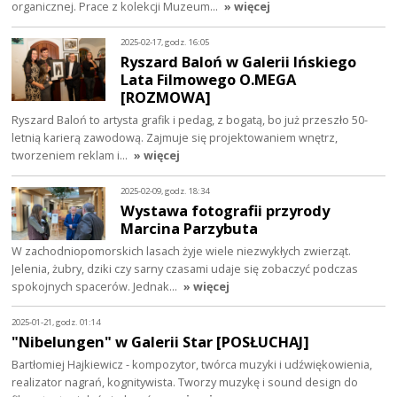
organicznej. Prace z kolekcji Muzeum…
» więcej
2025-02-17, godz. 16:05
Ryszard Baloń w Galerii Ińskiego
Lata Filmowego O.MEGA
[ROZMOWA]
Ryszard Baloń to artysta grafik i pedag, z bogatą, bo już przeszło 50-
letnią karierą zawodową. Zajmuje się projektowaniem wnętrz,
tworzeniem reklam i…
» więcej
2025-02-09, godz. 18:34
Wystawa fotografii przyrody
Marcina Parzybuta
W zachodniopomorskich lasach żyje wiele niezwykłych zwierząt.
Jelenia, żubry, dziki czy sarny czasami udaje się zobaczyć podczas
spokojnych spacerów. Jednak…
» więcej
2025-01-21, godz. 01:14
"Nibelungen" w Galerii Star [POSŁUCHAJ]
Bartłomiej Hajkiewicz - kompozytor, twórca muzyki i udźwiękowienia,
realizator nagrań, kognitywista. Tworzy muzykę i sound design do