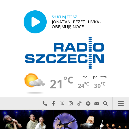
SŁUCHAJ TERAZ
JONATAN, PEZET, LIVKA -
OBEJMUJĘ NOCE
°C
jutro
pojutrze
21
°C
°C
24
30
Najlepiej po prostu do nas zadzwoń
Odwiedź nas na Facebook-u
Odwiedź nas na X
Odwiedź nas na Instagram-ie
Odwiedź nas na TikTok-u
Szukaj nas na Spotify
Wyślij do nas w
Szukaj