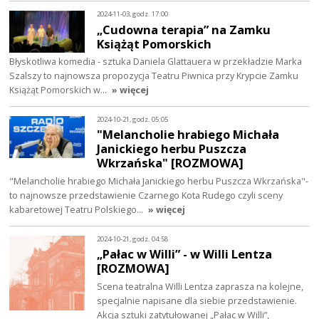
2024-11-03, godz. 17:00
„Cudowna terapia” na Zamku
Książąt Pomorskich
Błyskotliwa komedia - sztuka Daniela Glattauera w przekładzie Marka
Szalszy to najnowsza propozycja Teatru Piwnica przy Krypcie Zamku
Książąt Pomorskich w…
» więcej
2024-10-21, godz. 05:05
"Melancholie hrabiego Michała
Janickiego herbu Puszcza
Wkrzańska" [ROZMOWA]
"Melancholie hrabiego Michała Janickiego herbu Puszcza Wkrzańska"-
to najnowsze przedstawienie Czarnego Kota Rudego czyli sceny
kabaretowej Teatru Polskiego…
» więcej
2024-10-21, godz. 04:58
„Pałac w Willi” - w Willi Lentza
[ROZMOWA]
Scena teatralna Willi Lentza zaprasza na kolejne,
specjalnie napisane dla siebie przedstawienie.
Akcja sztuki zatytułowanej „Pałac w Willi”,