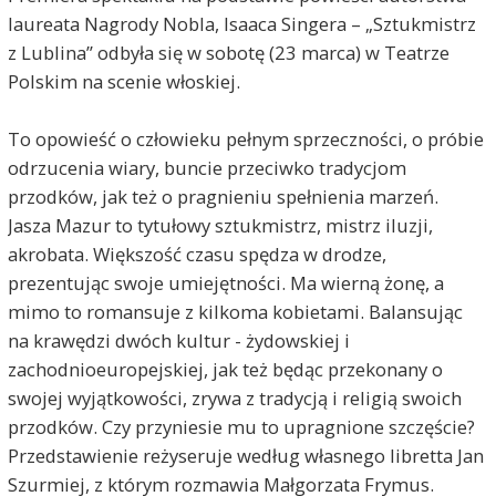
laureata Nagrody Nobla, Isaaca Singera – „Sztukmistrz
z Lublina” odbyła się w sobotę (23 marca) w Teatrze
Polskim na scenie włoskiej.
To opowieść o człowieku pełnym sprzeczności, o próbie
odrzucenia wiary, buncie przeciwko tradycjom
przodków, jak też o pragnieniu spełnienia marzeń.
Jasza Mazur to tytułowy sztukmistrz, mistrz iluzji,
akrobata. Większość czasu spędza w drodze,
prezentując swoje umiejętności. Ma wierną żonę, a
mimo to romansuje z kilkoma kobietami. Balansując
na krawędzi dwóch kultur - żydowskiej i
zachodnioeuropejskiej, jak też będąc przekonany o
swojej wyjątkowości, zrywa z tradycją i religią swoich
przodków. Czy przyniesie mu to upragnione szczęście?
Przedstawienie reżyseruje według własnego libretta Jan
Szurmiej, z którym rozmawia Małgorzata Frymus.