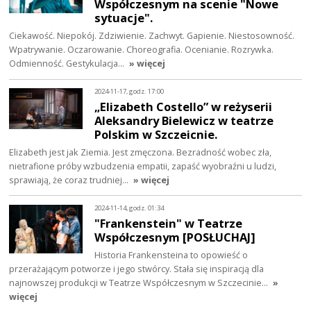
Współczesnym na scenie "Nowe
sytuacje".
Ciekawość. Niepokój. Zdziwienie. Zachwyt. Gapienie. Niestosowność.
Wpatrywanie. Oczarowanie. Choreografia. Ocenianie. Rozrywka.
Odmienność. Gestykulacja…
» więcej
2024-11-17, godz. 17:00
„Elizabeth Costello” w reżyserii
Aleksandry Bielewicz w teatrze
Polskim w Szczeicnie.
Elizabeth jest jak Ziemia. Jest zmęczona. Bezradność wobec zła,
nietrafione próby wzbudzenia empatii, zapaść wyobraźni u ludzi,
sprawiają, że coraz trudniej…
» więcej
2024-11-14, godz. 01:34
"Frankenstein" w Teatrze
Współczesnym [POSŁUCHAJ]
Historia Frankensteina to opowieść o
przerażającym potworze i jego stwórcy. Stała się inspiracją dla
najnowszej produkcji w Teatrze Współczesnym w Szczecinie…
»
więcej