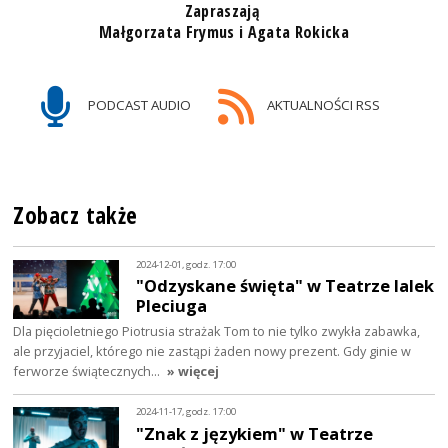
Zapraszają
Małgorzata Frymus i Agata Rokicka
PODCAST AUDIO
AKTUALNOŚCI RSS
Zobacz także
2024-12-01, godz. 17:00
"Odzyskane święta" w Teatrze lalek
Pleciuga
Dla pięcioletniego Piotrusia strażak Tom to nie tylko zwykła zabawka,
ale przyjaciel, którego nie zastąpi żaden nowy prezent. Gdy ginie w
ferworze świątecznych…
» więcej
2024-11-17, godz. 17:00
"Znak z językiem" w Teatrze