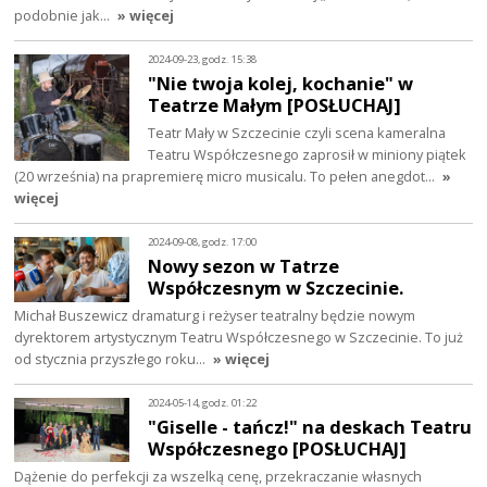
podobnie jak…
» więcej
2024-09-23, godz. 15:38
"Nie twoja kolej, kochanie" w
Teatrze Małym [POSŁUCHAJ]
Teatr Mały w Szczecinie czyli scena kameralna
Teatru Współczesnego zaprosił w miniony piątek
(20 września) na prapremierę micro musicalu. To pełen anegdot…
»
więcej
2024-09-08, godz. 17:00
Nowy sezon w Tatrze
Współczesnym w Szczecinie.
Michał Buszewicz dramaturg i reżyser teatralny będzie nowym
dyrektorem artystycznym Teatru Współczesnego w Szczecinie. To już
od stycznia przyszłego roku…
» więcej
2024-05-14, godz. 01:22
"Giselle - tańcz!" na deskach Teatru
Współczesnego [POSŁUCHAJ]
Dążenie do perfekcji za wszelką cenę, przekraczanie własnych