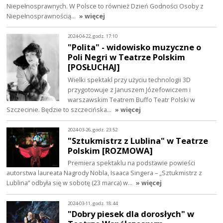
Niepełnosprawnych. W Polsce to również Dzień Godności Osoby z
Niepełnosprawnością…
» więcej
2024-04-22, godz. 17:10
"Polita" - widowisko muzyczne o
Poli Negri w Teatrze Polskim
[POSŁUCHAJ]
Wielki spektakl przy użyciu technologii 3D
przygotowuje z Januszem Józefowiczem i
warszawskim Teatrem Buffo Teatr Polski w
Szczecinie. Będzie to szczecińska…
» więcej
2024-03-26, godz. 23:52
"Sztukmistrz z Lublina" w Teatrze
Polskim [ROZMOWA]
Premiera spektaklu na podstawie powieści
autorstwa laureata Nagrody Nobla, Isaaca Singera – „Sztukmistrz z
Lublina” odbyła się w sobotę (23 marca) w…
» więcej
2024-03-11, godz. 18:44
"Dobry piesek dla dorosłych" w