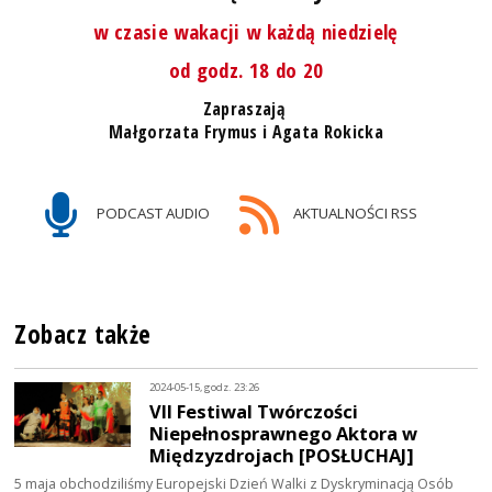
w czasie wakacji w każdą niedzielę
od godz. 18 do 20
Zapraszają
Małgorzata Frymus i Agata Rokicka
PODCAST AUDIO
AKTUALNOŚCI RSS
Zobacz także
2024-05-15, godz. 23:26
VII Festiwal Twórczości
Niepełnosprawnego Aktora w
Międzyzdrojach [POSŁUCHAJ]
5 maja obchodziliśmy Europejski Dzień Walki z Dyskryminacją Osób