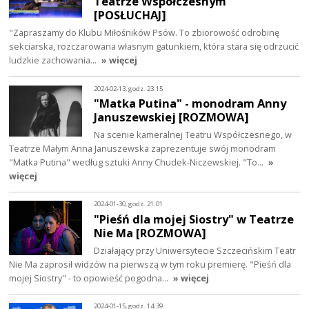
Teatrze Współczesnym
[POSŁUCHAJ]
"Zapraszamy do Klubu Miłośników Psów. To zbiorowość odrobinę
sekciarska, rozczarowana własnym gatunkiem, która stara się odrzucić
ludzkie zachowania…
» więcej
2024-02-13, godz. 23:15
"Matka Putina" - monodram Anny
Januszewskiej [ROZMOWA]
Na scenie kameralnej Teatru Współczesnego, w
Teatrze Małym Anna Januszewska zaprezentuje swój monodram
"Matka Putina" według sztuki Anny Chudek-Niczewskiej. "To…
»
więcej
2024-01-30, godz. 21:01
"Pieśń dla mojej Siostry" w Teatrze
Nie Ma [ROZMOWA]
Działający przy Uniwersytecie Szczecińskim Teatr
Nie Ma zaprosił widzów na pierwszą w tym roku premierę. "Pieśń dla
mojej Siostry" - to opowieść pogodna…
» więcej
2024-01-15, godz. 14:39