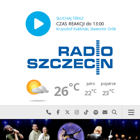
SŁUCHAJ TERAZ
CZAS REAKCJI do 13:00
Krzysztof Kukliński, Sławomir Orlik
°C
jutro
pojutrze
26
°C
°C
22
23
Najlepiej po prostu do nas zadzwoń
Odwiedź nas na Facebook-u
Odwiedź nas na X
Odwiedź nas na Instagram-ie
Odwiedź nas na TikTok-u
Szukaj nas na Spotify
Wyślij do nas w
Szukaj