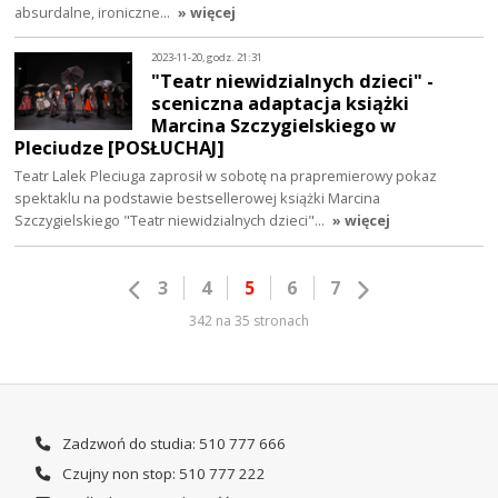
absurdalne, ironiczne…
» więcej
2023-11-20, godz. 21:31
"Teatr niewidzialnych dzieci" -
sceniczna adaptacja książki
Marcina Szczygielskiego w
Pleciudze [POSŁUCHAJ]
Teatr Lalek Pleciuga zaprosił w sobotę na prapremierowy pokaz
spektaklu na podstawie bestsellerowej książki Marcina
Szczygielskiego "Teatr niewidzialnych dzieci"…
» więcej
3
4
5
6
7
342 na 35 stronach
Zadzwoń do studia: 510 777 666
Czujny non stop: 510 777 222