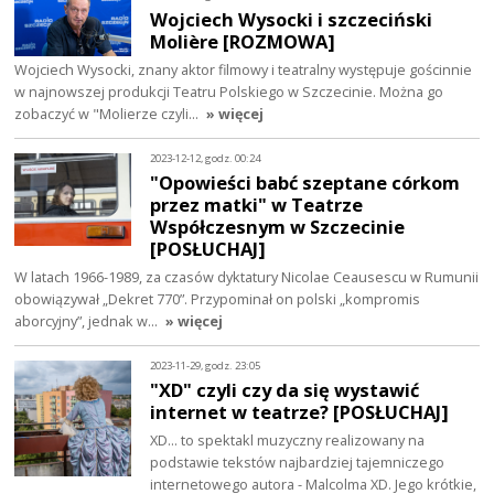
Wojciech Wysocki i szczeciński
Molière [ROZMOWA]
Wojciech Wysocki, znany aktor filmowy i teatralny występuje gościnnie
w najnowszej produkcji Teatru Polskiego w Szczecinie. Można go
zobaczyć w "Molierze czyli…
» więcej
2023-12-12, godz. 00:24
"Opowieści babć szeptane córkom
przez matki" w Teatrze
Współczesnym w Szczecinie
[POSŁUCHAJ]
W latach 1966-1989, za czasów dyktatury Nicolae Ceausescu w Rumunii
obowiązywał „Dekret 770”. Przypominał on polski „kompromis
aborcyjny”, jednak w…
» więcej
2023-11-29, godz. 23:05
"XD" czyli czy da się wystawić
internet w teatrze? [POSŁUCHAJ]
XD... to spektakl muzyczny realizowany na
podstawie tekstów najbardziej tajemniczego
internetowego autora - Malcolma XD. Jego krótkie,