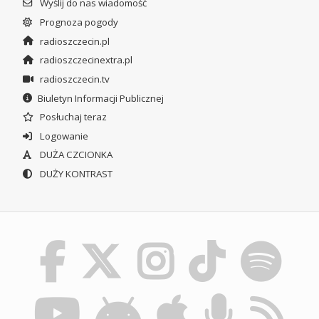
Wyślij do nas wiadomość
Prognoza pogody
radioszczecin.pl
radioszczecinextra.pl
radioszczecin.tv
Biuletyn Informacji Publicznej
Posłuchaj teraz
Logowanie
DUŻA CZCIONKA
DUŻY KONTRAST