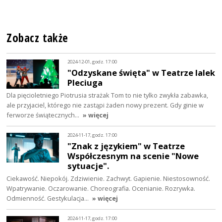
Zobacz także
2024-12-01, godz. 17:00
"Odzyskane święta" w Teatrze lalek
Pleciuga
Dla pięcioletniego Piotrusia strażak Tom to nie tylko zwykła zabawka,
ale przyjaciel, którego nie zastąpi żaden nowy prezent. Gdy ginie w
ferworze świątecznych…
» więcej
2024-11-17, godz. 17:00
"Znak z językiem" w Teatrze
Współczesnym na scenie "Nowe
sytuacje".
Ciekawość. Niepokój. Zdziwienie. Zachwyt. Gapienie. Niestosowność.
Wpatrywanie. Oczarowanie. Choreografia. Ocenianie. Rozrywka.
Odmienność. Gestykulacja…
» więcej
2024-11-17, godz. 17:00