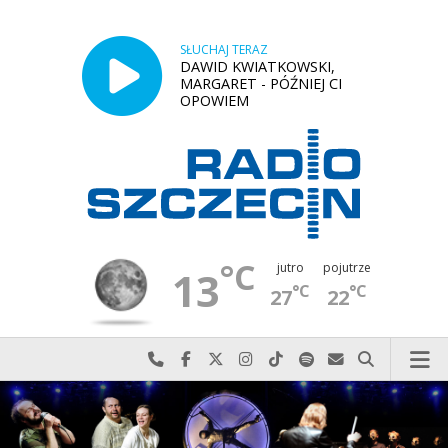
SŁUCHAJ TERAZ
DAWID KWIATKOWSKI,
MARGARET - PÓŹNIEJ CI
OPOWIEM
°C
jutro
pojutrze
13
°C
°C
27
22
Najlepiej po prostu do nas zadzwoń
Odwiedź nas na Facebook-u
Odwiedź nas na X
Odwiedź nas na Instagram-ie
Odwiedź nas na TikTok-u
Szukaj nas na Spotify
Wyślij do nas w
Szukaj