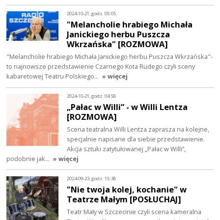
2024-10-21, godz. 05:05
"Melancholie hrabiego Michała
Janickiego herbu Puszcza
Wkrzańska" [ROZMOWA]
"Melancholie hrabiego Michała Janickiego herbu Puszcza Wkrzańska"-
to najnowsze przedstawienie Czarnego Kota Rudego czyli sceny
kabaretowej Teatru Polskiego…
» więcej
2024-10-21, godz. 04:58
„Pałac w Willi” - w Willi Lentza
[ROZMOWA]
Scena teatralna Willi Lentza zaprasza na kolejne,
specjalnie napisane dla siebie przedstawienie.
Akcja sztuki zatytułowanej „Pałac w Willi”,
podobnie jak…
» więcej
2024-09-23, godz. 15:38
"Nie twoja kolej, kochanie" w
Teatrze Małym [POSŁUCHAJ]
Teatr Mały w Szczecinie czyli scena kameralna