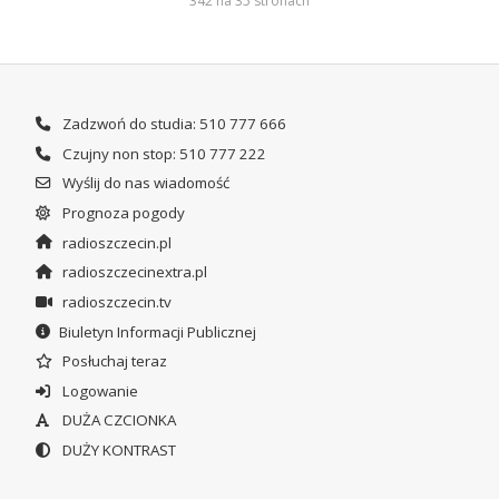
342 na 35 stronach
Zadzwoń do studia: 510 777 666
Czujny non stop: 510 777 222
Wyślij do nas wiadomość
Prognoza pogody
radioszczecin.pl
radioszczecinextra.pl
radioszczecin.tv
Biuletyn Informacji Publicznej
Posłuchaj teraz
Logowanie
DUŻA CZCIONKA
DUŻY KONTRAST