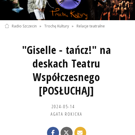
Radio Szczecin
»
Trochę Kultury
»
Relacje teatralne
"Giselle - tańcz!" na
deskach Teatru
Współczesnego
[POSŁUCHAJ]
2024-05-14
AGATA ROKICKA