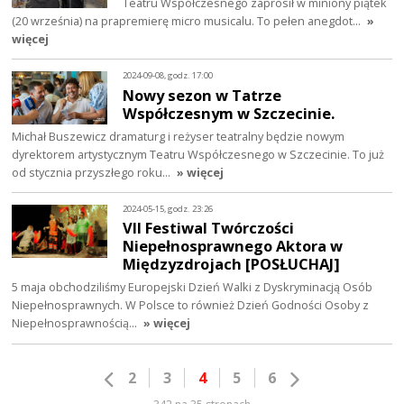
Teatru Współczesnego zaprosił w miniony piątek
(20 września) na prapremierę micro musicalu. To pełen anegdot…
»
więcej
2024-09-08, godz. 17:00
Nowy sezon w Tatrze
Współczesnym w Szczecinie.
Michał Buszewicz dramaturg i reżyser teatralny będzie nowym
dyrektorem artystycznym Teatru Współczesnego w Szczecinie. To już
od stycznia przyszłego roku…
» więcej
2024-05-15, godz. 23:26
VII Festiwal Twórczości
Niepełnosprawnego Aktora w
Międzyzdrojach [POSŁUCHAJ]
5 maja obchodziliśmy Europejski Dzień Walki z Dyskryminacją Osób
Niepełnosprawnych. W Polsce to również Dzień Godności Osoby z
Niepełnosprawnością…
» więcej
2
3
4
5
6