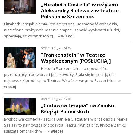
„Elizabeth Costello” w reżyserii
Aleksandry Bielewicz w teatrze
Polskim w Szczeicnie.
Elizabeth jest jak Ziemia. Jest zmęczona. Bezradność wobec zła,
nietrafione próby wzbudzenia empatii, zapaść wyobraźni u ludzi,
sprawiają, że coraz trudniej…
» więcej
2024-11-14, godz. 01:34
"Frankenstein" w Teatrze
Współczesnym [POSŁUCHAJ]
Historia Frankensteina to opowieść o
przerażającym potworze i jego stwórcy. Stała się inspiracją dla
najnowszej produkcji w Teatrze Współczesnym w Szczecinie…
»
więcej
2024-11-03, godz. 17:00
„Cudowna terapia” na Zamku
Książąt Pomorskich
Błyskotliwa komedia - sztuka Daniela Glattauera w przekładzie Marka
Szalszy to najnowsza propozycja Teatru Piwnica przy Krypcie Zamku
Książąt Pomorskich w…
» więcej