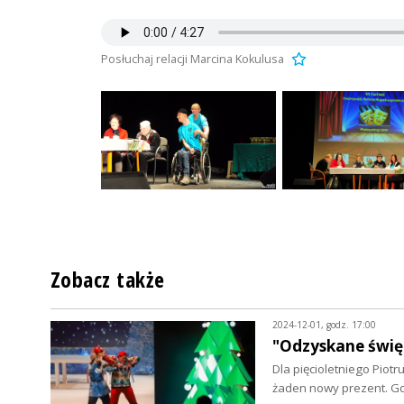
Posłuchaj relacji Marcina Kokulusa
Zobacz także
2024-12-01, godz. 17:00
"Odzyskane święt
Dla pięcioletniego Piotr
żaden nowy prezent. Gd