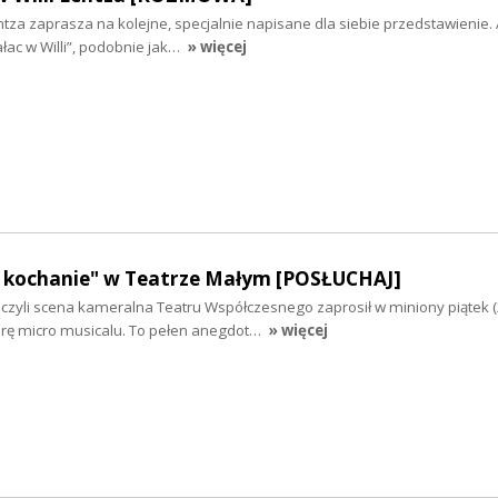
entza zaprasza na kolejne, specjalnie napisane dla siebie przedstawienie. 
ałac w Willi”, podobnie jak…
» więcej
j, kochanie" w Teatrze Małym [POSŁUCHAJ]
 czyli scena kameralna Teatru Współczesnego zaprosił w miniony piątek 
rę micro musicalu. To pełen anegdot…
» więcej