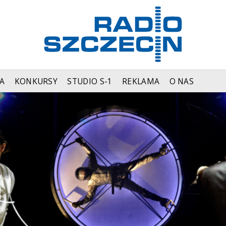
A
KONKURSY
STUDIO S-1
REKLAMA
O NAS