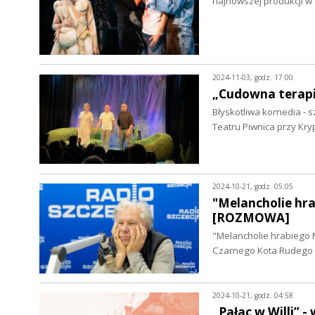
najnowszej produkcji 
2024-11-03, godz. 17:00
„Cudowna terapi
Błyskotliwa komedia - 
Teatru Piwnica przy Kr
2024-10-21, godz. 05:05
"Melancholie hr
[ROZMOWA]
"Melancholie hrabiego 
Czarnego Kota Rudego c
2024-10-21, godz. 04:58
„Pałac w Willi” 