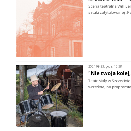
Scena teatralna Willi L
sztuki zatytułowanej „P
2024-09-23, godz. 15:38
"Nie twoja kole
Teatr Mały w Szczecinie
września) na prapremie