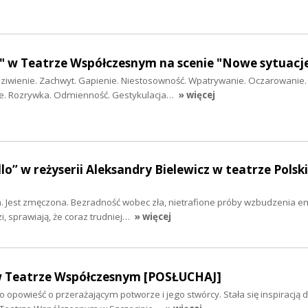
" w Teatrze Współczesnym na scenie "Nowe sytuacje
dziwienie. Zachwyt. Gapienie. Niestosowność. Wpatrywanie. Oczarowanie.
ie. Rozrywka. Odmienność. Gestykulacja…
» więcej
llo” w reżyserii Aleksandry Bielewicz w teatrze Pols
ia. Jest zmęczona. Bezradność wobec zła, nietrafione próby wzbudzenia em
i, sprawiają, że coraz trudniej…
» więcej
w Teatrze Współczesnym [POSŁUCHAJ]
o opowieść o przerażającym potworze i jego stwórcy. Stała się inspiracją d