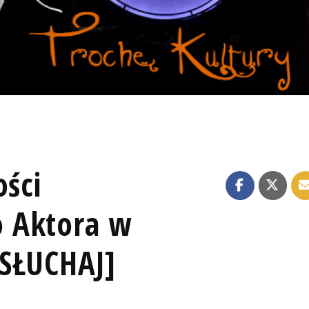
ości
 Aktora w
OSŁUCHAJ]