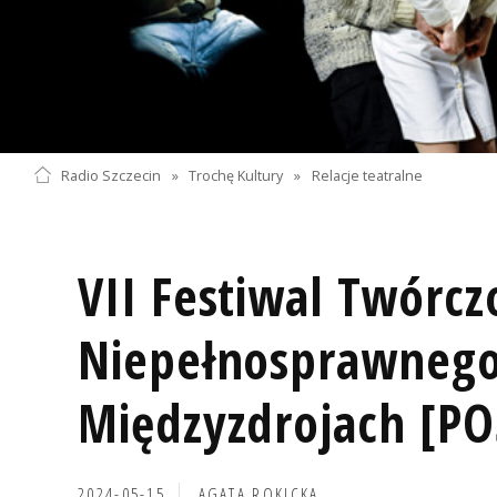
Radio Szczecin
»
Trochę Kultury
»
Relacje teatralne
VII Festiwal Twórcz
Niepełnosprawnego
Międzyzdrojach [P
2024-05-15
AGATA ROKICKA