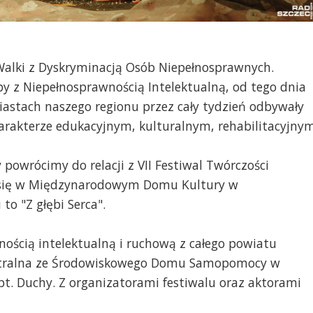
Walki z Dyskryminacją Osób Niepełnosprawnych.
y z Niepełnosprawnością Intelektualną, od tego dnia
miastach naszego regionu przez cały tydzień odbywały
harakterze edukacyjnym, kulturalnym, rehabilitacyjny
owrócimy do relacji z VII Festiwal Twórczości
ł się w Międzynarodowym Domu Kultury w
to "Z głębi Serca".
nością intelektualną i ruchową z całego powiatu
eatralna ze Środowiskowego Domu Samopomocy w
pt. Duchy. Z organizatorami festiwalu oraz aktorami