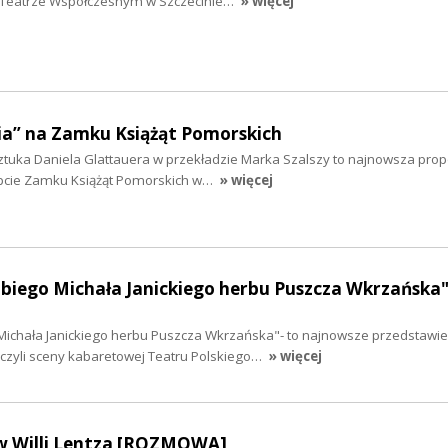
w Teatrze Współczesnym w Szczecinie…
» więcej
a” na Zamku Książąt Pomorskich
sztuka Daniela Glattauera w przekładzie Marka Szalszy to najnowsza prop
ypcie Zamku Książąt Pomorskich w…
» więcej
abiego Michała Janickiego herbu Puszcza Wkrzańska
Michała Janickiego herbu Puszcza Wkrzańska"- to najnowsze przedstawie
zyli sceny kabaretowej Teatru Polskiego…
» więcej
- w Willi Lentza [ROZMOWA]