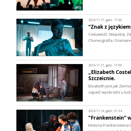
2024-11-17, godz. 17:00
"Znak z językiem
Ciekawość. Niepokój. Z
Choreografia. Ocenian
2024-11-17, godz. 17:00
„Elizabeth Coste
Szczeicnie.
Elizabeth jest jak Ziem
zapaść wyobraźni u ludz
2024-11-14, godz. 01:34
"Frankenstein" 
Historia Frankensteina t