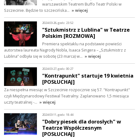
warszawskim Teatrem Buffo Teatr Polski w
Szczecinie. Będzie to szczecińska…
» więcej
2024-03-26, godz. 23:52
"Sztukmistrz z Lublina" w Teatrze
Polskim [ROZMOWA]
Premiera spektaklu na podstawie powieści
autorstwa laureata Nagrody Nobla, Isaaca Singera – „Sztukmistrz z
Lublina” odbyła się w sobotę (23 marca) w…
» więcej
2024-03-27, godz. 00:27
"Kontrapunkt" startuje 19 kwietnia
[POSŁUCHAJ]
Za niespełna miesiąc w Szczecinie rozpocznie się 57. "Kontrapunkt"
czyli Międzynarodowy Festiwal Teatralny. Zaplanowano 1,5 miesiąca
uczty teatralnej -…
» więcej
2024-03-11, godz. 18:44
"Dobry piesek dla dorosłych" w
Teatrze Współczesnym
[POSŁUCHAJ]