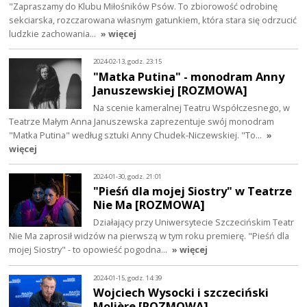
"Zapraszamy do Klubu Miłośników Psów. To zbiorowość odrobinę
sekciarska, rozczarowana własnym gatunkiem, która stara się odrzucić
ludzkie zachowania…
» więcej
2024-02-13, godz. 23:15
"Matka Putina" - monodram Anny
Januszewskiej [ROZMOWA]
Na scenie kameralnej Teatru Współczesnego, w
Teatrze Małym Anna Januszewska zaprezentuje swój monodram
"Matka Putina" według sztuki Anny Chudek-Niczewskiej. "To…
»
więcej
2024-01-30, godz. 21:01
"Pieśń dla mojej Siostry" w Teatrze
Nie Ma [ROZMOWA]
Działający przy Uniwersytecie Szczecińskim Teatr
Nie Ma zaprosił widzów na pierwszą w tym roku premierę. "Pieśń dla
mojej Siostry" - to opowieść pogodna…
» więcej
2024-01-15, godz. 14:39
Wojciech Wysocki i szczeciński
Molière [ROZMOWA]