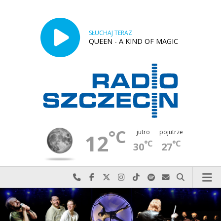
SŁUCHAJ TERAZ
QUEEN - A KIND OF MAGIC
°C
jutro
pojutrze
12
°C
°C
30
27
Najlepiej po prostu do nas zadzwoń
Odwiedź nas na Facebook-u
Odwiedź nas na X
Odwiedź nas na Instagram-ie
Odwiedź nas na TikTok-u
Szukaj nas na Spotify
Wyślij do nas w
Szukaj