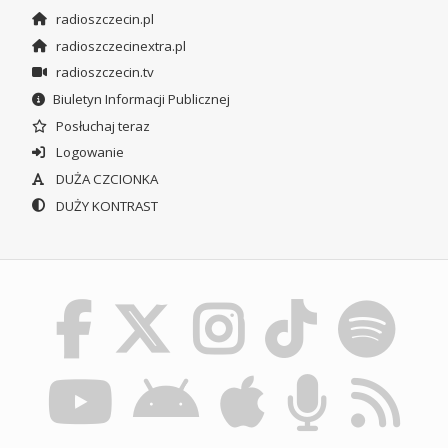
radioszczecin.pl
radioszczecinextra.pl
radioszczecin.tv
Biuletyn Informacji Publicznej
Posłuchaj teraz
Logowanie
DUŻA CZCIONKA
DUŻY KONTRAST