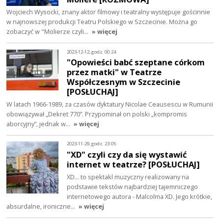
Wojciech Wysocki, znany aktor filmowy i teatralny występuje gościnnie
w najnowszej produkcji Teatru Polskiego w Szczecinie. Można go
zobaczyć w "Molierze czyli…
» więcej
2023-12-12, godz. 00:24
"Opowieści babć szeptane córkom
przez matki" w Teatrze
Współczesnym w Szczecinie
[POSŁUCHAJ]
W latach 1966-1989, za czasów dyktatury Nicolae Ceausescu w Rumunii
obowiązywał „Dekret 770”. Przypominał on polski „kompromis
aborcyjny”, jednak w…
» więcej
2023-11-29, godz. 23:05
"XD" czyli czy da się wystawić
internet w teatrze? [POSŁUCHAJ]
XD... to spektakl muzyczny realizowany na
podstawie tekstów najbardziej tajemniczego
internetowego autora - Malcolma XD. Jego krótkie,
absurdalne, ironiczne…
» więcej