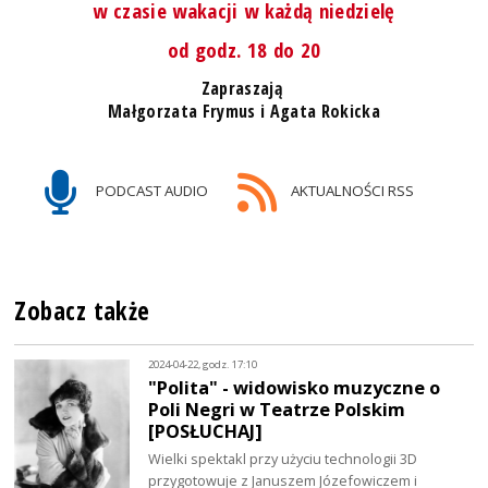
w czasie wakacji w każdą niedzielę
od godz. 18 do 20
Zapraszają
Małgorzata Frymus i Agata Rokicka
PODCAST AUDIO
AKTUALNOŚCI RSS
Zobacz także
2024-04-22, godz. 17:10
"Polita" - widowisko muzyczne o
Poli Negri w Teatrze Polskim
[POSŁUCHAJ]
Wielki spektakl przy użyciu technologii 3D
przygotowuje z Januszem Józefowiczem i