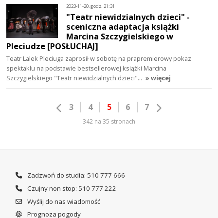
2023-11-20, godz. 21:31
"Teatr niewidzialnych dzieci" -
sceniczna adaptacja książki
Marcina Szczygielskiego w
Pleciudze [POSŁUCHAJ]
Teatr Lalek Pleciuga zaprosił w sobotę na prapremierowy pokaz
spektaklu na podstawie bestsellerowej książki Marcina
Szczygielskiego "Teatr niewidzialnych dzieci"…
» więcej
3
4
5
6
7
342 na 35 stronach
Zadzwoń do studia: 510 777 666
Czujny non stop: 510 777 222
Wyślij do nas wiadomość
Prognoza pogody