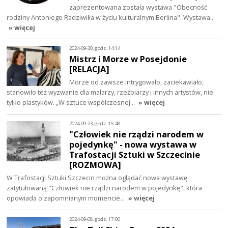
zaprezentowana została wystawa "Obecność
rodziny Antoniego Radziwiłła w życiu kulturalnym Berlina". Wystawa…
» więcej
2024-09-30, godz. 14:14
Mistrz i Morze w Posejdonie
[RELACJA]
Morze od zawsze intrygowało, zaciekawiało,
stanowiło też wyzwanie dla malarzy, rzeźbiarzy i innych artystów, nie
tylko plastyków. „W sztuce współczesnej…
» więcej
2024-09-23, godz. 15:48
"Człowiek nie rządzi narodem w
pojedynkę" - nowa wystawa w
Trafostacji Sztuki w Szczecinie
[ROZMOWA]
W Trafostacji Sztuki Szczecin można oglądać nowa wystawę
zatytułowaną "Człowiek nie rządzi narodem w pojedynkę", która
opowiada o zapomnianym momencie…
» więcej
2024-09-08, godz. 17:00