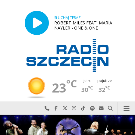
SŁUCHAJ TERAZ
ROBERT MILES FEAT. MARIA
NAYLER - ONE & ONE
°C
jutro
pojutrze
23
°C
°C
30
32
Najlepiej po prostu do nas zadzwoń
Odwiedź nas na Facebook-u
Odwiedź nas na X
Odwiedź nas na Instagram-ie
Odwiedź nas na TikTok-u
Szukaj nas na Spotify
Wyślij do nas w
Szukaj