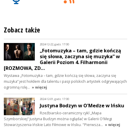
Zobacz także
2024-12-22, godz. 17:00
„Fotomuzyka – tam, gdzie kończą
się słowa, zaczyna się muzyka” w
Galerii Poziom 4. Filharmonii
[ROZMOWA, ZD…
Wystawa „Fotomuzyka – tam, gdzie kończą się słowa, zaczyna się
muzyka” jest hołdem dla talentu i pasji polskich artystek odgrywających
ogromną rolę…
» więcej
2024-12-01, godz. 17:00
Justyna Bodzyn w O'Medze w Ińsku
Rzeźbiarsko-ceramiczny cykl „Mapa
Szymborskiej” Justyna Budzyn można oglądać w Galerii O'Megi
Stowarzyszenia Ińskie Lato Filmowe w Ińsku. "Pierwsza…
» więcej