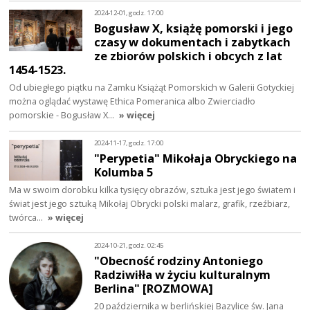
2024-12-01, godz. 17:00
Bogusław X, książę pomorski i jego
czasy w dokumentach i zabytkach
ze zbiorów polskich i obcych z lat
1454-1523.
Od ubiegłego piątku na Zamku Książąt Pomorskich w Galerii Gotyckiej
można oglądać wystawę Ethica Pomeranica albo Zwierciadło
pomorskie - Bogusław X…
» więcej
2024-11-17, godz. 17:00
"Perypetia" Mikołaja Obryckiego na
Kolumba 5
Ma w swoim dorobku kilka tysięcy obrazów, sztuka jest jego światem i
świat jest jego sztuką Mikołaj Obrycki polski malarz, grafik, rzeźbiarz,
twórca…
» więcej
2024-10-21, godz. 02:45
"Obecność rodziny Antoniego
Radziwiłła w życiu kulturalnym
Berlina" [ROZMOWA]
20 października w berlińskiej Bazylice św. Jana