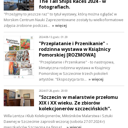
The Tall Ships Races 2024 - w
fotografiach.
"Przeżyjmy to jeszcze raz" to tytuł wystawy, którą można oglądać w
Morskim Centrum Nauki Zaprezentowane zostały tu wielkoformatowe
zdjęcia zrobione podczas…
» więcej
2024-08-13, godz. 01:29
"Przeplatanie i Przenikanie" -
rodzinna wystawa w Książnicy
Pomorskiej [ROZMOWA]
"Przeplatanie i Przenikanie" - to nastrojowa,
klimatyczna rodzinna wystawa w Książnicy
Pomorskiej w Szczecinie trzech pokoleń
artystów. "Ekspozycja ta to…
» więcej
2024-07-28, godz. 20:00
"Szczecin w malarstwie przełomu
XIX i XX wieku. Ze zbiorów
kolekcjonerów szczecińskich’’.
Willa Lentza i Klub Kolekcjonerów, Miłośników Malarstwa i Sztuki
Dawnej w Szczecinie zaprosili wczoraj (sobota 27.07.2024 r)
mieszkańców Szczecina na finisaż…
» więcej