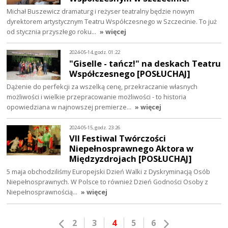
Michał Buszewicz dramaturg i reżyser teatralny będzie nowym
dyrektorem artystycznym Teatru Współczesnego w Szczecinie. To już
od stycznia przyszłego roku…
» więcej
2024-05-14, godz. 01:22
"Giselle - tańcz!" na deskach Teatru
Współczesnego [POSŁUCHAJ]
Dążenie do perfekcji za wszelką cenę, przekraczanie własnych
możliwości i wielkie przepracowanie możliwości - to historia
opowiedziana w najnowszej premierze…
» więcej
2024-05-15, godz. 23:26
VII Festiwal Twórczości
Niepełnosprawnego Aktora w
Międzyzdrojach [POSŁUCHAJ]
5 maja obchodziliśmy Europejski Dzień Walki z Dyskryminacją Osób
Niepełnosprawnych. W Polsce to również Dzień Godności Osoby z
Niepełnosprawnością…
» więcej
2
3
4
5
6