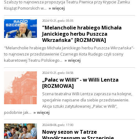
Szalszy to najnowsza propozycja Teatru Piwnica przy Krypcie Zamku
Książąt Pomorskich w…
» więcej
2024-10-21, godz. 05:05
"Melancholie hrabiego Michała
Janickiego herbu Puszcza
Wkrzańska" [ROZMOWA]
"Melancholie hrabiego Michała Janickiego herbu Puszcza Wkrzańska"-
to najnowsze przedstawienie Czarnego Kota Rudego czyli sceny
kabaretowej Teatru Polskiego…
» więcej
2024-10-21, godz. 04:58
„Pałac w Willi” - w Willi Lentza
[ROZMOWA]
Scena teatralna Willi Lentza zaprasza na kolejne,
specjalnie napisane dla siebie przedstawienie.
Akcja sztuki zatytułowanej „Pałac w Willi”,
podobnie jak…
» więcej
2024-09-08, godz. 17:00
Nowy sezon w Tatrze
Współczesnym w Szczecinie.