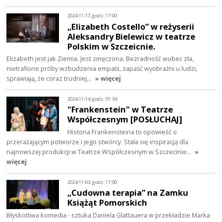
2024-11-17, godz. 17:00
„Elizabeth Costello” w reżyserii
Aleksandry Bielewicz w teatrze
Polskim w Szczeicnie.
Elizabeth jest jak Ziemia. Jest zmęczona. Bezradność wobec zła,
nietrafione próby wzbudzenia empatii, zapaść wyobraźni u ludzi,
sprawiają, że coraz trudniej…
» więcej
2024-11-14, godz. 01:34
"Frankenstein" w Teatrze
Współczesnym [POSŁUCHAJ]
Historia Frankensteina to opowieść o
przerażającym potworze i jego stwórcy. Stała się inspiracją dla
najnowszej produkcji w Teatrze Współczesnym w Szczecinie…
»
więcej
2024-11-03, godz. 17:00
„Cudowna terapia” na Zamku
Książąt Pomorskich
Błyskotliwa komedia - sztuka Daniela Glattauera w przekładzie Marka