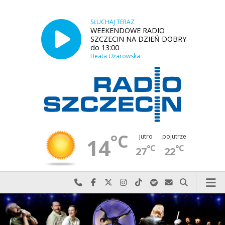
SŁUCHAJ TERAZ
WEEKENDOWE RADIO
SZCZECIN NA DZIEŃ DOBRY
do 13:00
Beata Użarowska
°C
jutro
pojutrze
14
°C
°C
27
22
Najlepiej po prostu do nas zadzwoń
Odwiedź nas na Facebook-u
Odwiedź nas na X
Odwiedź nas na Instagram-ie
Odwiedź nas na TikTok-u
Szukaj nas na Spotify
Wyślij do nas w
Szukaj