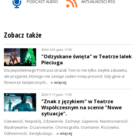
PODCAST AUDIO
AKTUALNOŚCI RSS
Zobacz także
2024-12-01, godz. 17:00
"Odzyskane święta" w Teatrze lalek
Pleciuga
Dla pięcioletniego Piotrusia strażak Tom to nie tylko zwykła zabawka,
ale przyjaciel, którego nie zastąpi żaden nowy prezent. Gdy ginie w
ferworze świątecznych…
» więcej
2024-11-17, godz. 17:00
"Znak z językiem" w Teatrze
Współczesnym na scenie "Nowe
sytuacje".
Ciekawość. Niepokój. Zdziwienie. Zachwyt. Gapienie. Niestosowność.
Wpatrywanie. Oczarowanie. Choreografia. Ocenianie. Rozrywka.
Odmienność. Gestykulacja…
» więcej