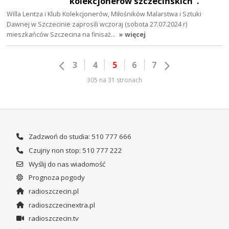
kolekcjonerów szczecińskich’’.
Willa Lentza i Klub Kolekcjonerów, Miłośników Malarstwa i Sztuki
Dawnej w Szczecinie zaprosili wczoraj (sobota 27.07.2024 r)
mieszkańców Szczecina na finisaż…
» więcej
3
4
5
6
7
305 na 31 stronach
Zadzwoń do studia: 510 777 666
Czujny non stop: 510 777 222
Wyślij do nas wiadomość
Prognoza pogody
radioszczecin.pl
radioszczecinextra.pl
radioszczecin.tv