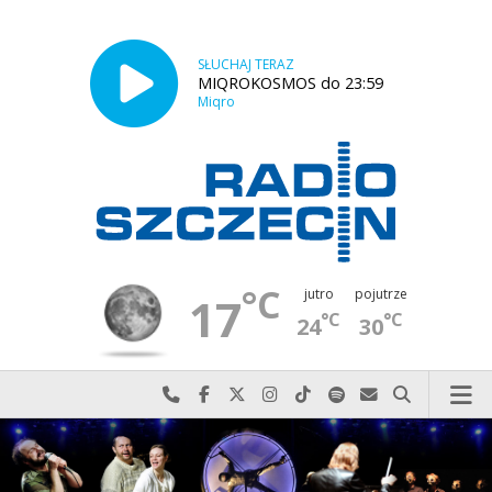
SŁUCHAJ TERAZ
MIQROKOSMOS do 23:59
Miqro
°C
jutro
pojutrze
17
°C
°C
24
30
Najlepiej po prostu do nas zadzwoń
Odwiedź nas na Facebook-u
Odwiedź nas na X
Odwiedź nas na Instagram-ie
Odwiedź nas na TikTok-u
Szukaj nas na Spotify
Wyślij do nas w
Szukaj