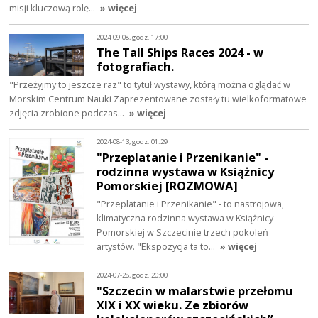
misji kluczową rolę…
» więcej
2024-09-08, godz. 17:00
The Tall Ships Races 2024 - w
fotografiach.
"Przeżyjmy to jeszcze raz" to tytuł wystawy, którą można oglądać w
Morskim Centrum Nauki Zaprezentowane zostały tu wielkoformatowe
zdjęcia zrobione podczas…
» więcej
2024-08-13, godz. 01:29
"Przeplatanie i Przenikanie" -
rodzinna wystawa w Książnicy
Pomorskiej [ROZMOWA]
"Przeplatanie i Przenikanie" - to nastrojowa,
klimatyczna rodzinna wystawa w Książnicy
Pomorskiej w Szczecinie trzech pokoleń
artystów. "Ekspozycja ta to…
» więcej
2024-07-28, godz. 20:00
"Szczecin w malarstwie przełomu
XIX i XX wieku. Ze zbiorów