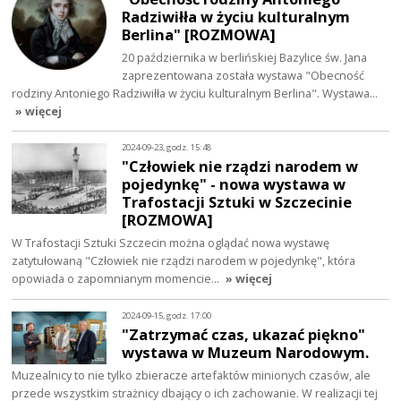
Radziwiłła w życiu kulturalnym
Berlina" [ROZMOWA]
20 października w berlińskiej Bazylice św. Jana
zaprezentowana została wystawa "Obecność
rodziny Antoniego Radziwiłła w życiu kulturalnym Berlina". Wystawa…
» więcej
2024-09-23, godz. 15:48
"Człowiek nie rządzi narodem w
pojedynkę" - nowa wystawa w
Trafostacji Sztuki w Szczecinie
[ROZMOWA]
W Trafostacji Sztuki Szczecin można oglądać nowa wystawę
zatytułowaną "Człowiek nie rządzi narodem w pojedynkę", która
opowiada o zapomnianym momencie…
» więcej
2024-09-15, godz. 17:00
"Zatrzymać czas, ukazać piękno"
wystawa w Muzeum Narodowym.
Muzealnicy to nie tylko zbieracze artefaktów minionych czasów, ale
przede wszystkim strażnicy dbający o ich zachowanie. W realizacji tej