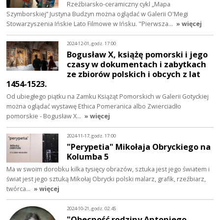
Rzeźbiarsko-ceramiczny cykl „Mapa
Szymborskiej” Justyna Budzyn można oglądać w Galerii O'Megi
Stowarzyszenia Ińskie Lato Filmowe w Ińsku. "Pierwsza…
» więcej
2024-12-01, godz. 17:00
Bogusław X, książę pomorski i jego
czasy w dokumentach i zabytkach
ze zbiorów polskich i obcych z lat
1454-1523.
Od ubiegłego piątku na Zamku Książąt Pomorskich w Galerii Gotyckiej
można oglądać wystawę Ethica Pomeranica albo Zwierciadło
pomorskie - Bogusław X…
» więcej
2024-11-17, godz. 17:00
"Perypetia" Mikołaja Obryckiego na
Kolumba 5
Ma w swoim dorobku kilka tysięcy obrazów, sztuka jest jego światem i
świat jest jego sztuką Mikołaj Obrycki polski malarz, grafik, rzeźbiarz,
twórca…
» więcej
2024-10-21, godz. 02:45
"Obecność rodziny Antoniego