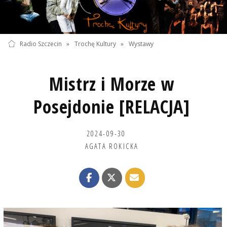
Radio Szczecin
»
Trochę Kultury
»
Wystawy
Mistrz i Morze w
Posejdonie [RELACJA]
2024-09-30
AGATA ROKICKA