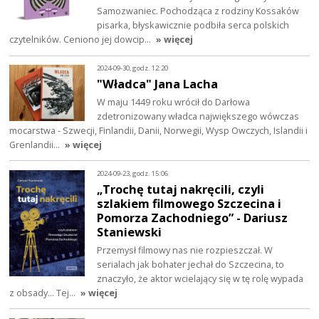
Samozwaniec. Pochodząca z rodziny Kossaków
pisarka, błyskawicznie podbiła serca polskich
czytelników. Ceniono jej dowcip…
» więcej
2024-09-30, godz. 12:20
"Władca" Jana Lacha
W maju 1449 roku wrócił do Darłowa
zdetronizowany władca największego wówczas
mocarstwa - Szwecji, Finlandii, Danii, Norwegii, Wysp Owczych, Islandii i
Grenlandii…
» więcej
2024-09-23, godz. 15:06
„Trochę tutaj nakręcili, czyli
szlakiem filmowego Szczecina i
Pomorza Zachodniego” - Dariusz
Staniewski
Przemysł filmowy nas nie rozpieszczał. W
serialach jak bohater jechał do Szczecina, to
znaczyło, że aktor wcielający się w tę rolę wypada
z obsady... Tej…
» więcej