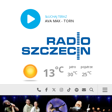
SŁUCHAJ TERAZ
AVA MAX - TORN
°C
jutro
pojutrze
13
°C
°C
30
25
Najlepiej po prostu do nas zadzwoń
Odwiedź nas na Facebook-u
Odwiedź nas na X
Odwiedź nas na Instagram-ie
Odwiedź nas na TikTok-u
Szukaj nas na Spotify
Wyślij do nas w
Szukaj