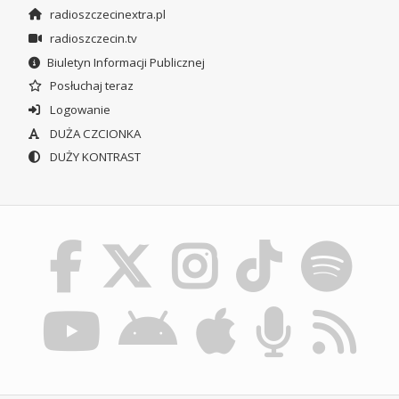
radioszczecinextra.pl
radioszczecin.tv
Biuletyn Informacji Publicznej
Posłuchaj teraz
Logowanie
DUŻA CZCIONKA
DUŻY KONTRAST