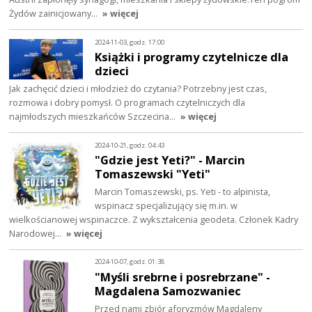
Żydów zainicjowany…
» więcej
2024-11-03, godz. 17:00
Książki i programy czytelnicze dla
dzieci
Jak zachęcić dzieci i młodzież do czytania? Potrzebny jest czas,
rozmowa i dobry pomysł. O programach czytelniczych dla
najmłodszych mieszkańców Szczecina…
» więcej
2024-10-21, godz. 04:43
"Gdzie jest Yeti?" - Marcin
Tomaszewski "Yeti"
Marcin Tomaszewski, ps. Yeti - to alpinista,
wspinacz specjalizujący się m.in. w
wielkościanowej wspinaczce. Z wykształcenia geodeta. Członek Kadry
Narodowej…
» więcej
2024-10-07, godz. 01:38
"Myśli srebrne i posrebrzane" -
Magdalena Samozwaniec
Przed nami zbiór aforyzmów Magdaleny