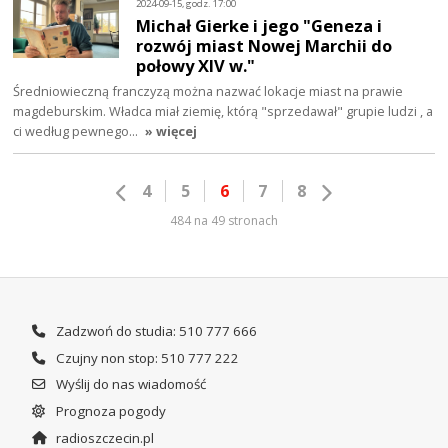
2024-09-15, godz. 17:00
Michał Gierke i jego "Geneza i
rozwój miast Nowej Marchii do
połowy XIV w."
Średniowieczną franczyzą można nazwać lokacje miast na prawie
magdeburskim. Władca miał ziemię, którą "sprzedawał" grupie ludzi , a
ci według pewnego…
» więcej
4
5
6
7
8
484 na 49 stronach
Zadzwoń do studia: 510 777 666
Czujny non stop: 510 777 222
Wyślij do nas wiadomość
Prognoza pogody
radioszczecin.pl