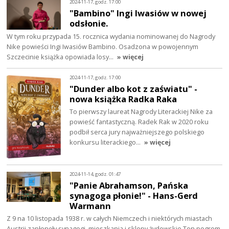
2024-11-17, godz. 17:00
"Bambino" Ingi Iwasiów w nowej
odsłonie.
W tym roku przypada 15. rocznica wydania nominowanej do Nagrody
Nike powieści Ingi Iwasiów Bambino. Osadzona w powojennym
Szczecinie książka opowiada losy…
» więcej
2024-11-17, godz. 17:00
"Dunder albo kot z zaświatu" -
nowa książka Radka Raka
To pierwszy laureat Nagrody Literackiej Nike za
powieść fantastyczną. Radek Rak w 2020 roku
podbił serca jury najważniejszego polskiego
konkursu literackiego…
» więcej
2024-11-14, godz. 01:47
"Panie Abrahamson, Pańska
synagoga płonie!" - Hans-Gerd
Warmann
Z 9 na 10 listopada 1938 r. w całych Niemczech i niektórych miastach
Austrii zapłonęły synagogi, mieszkania i sklepy żydowskie.Ten pogrom