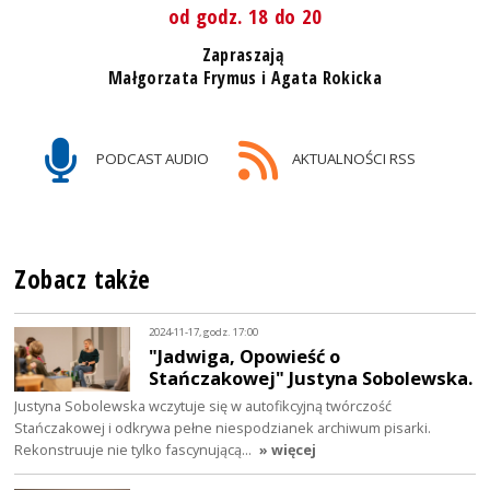
od godz. 18 do 20
Zapraszają
Małgorzata Frymus i Agata Rokicka
PODCAST AUDIO
AKTUALNOŚCI RSS
Zobacz także
2024-11-17, godz. 17:00
"Jadwiga, Opowieść o
Stańczakowej" Justyna Sobolewska.
Justyna Sobolewska wczytuje się w autofikcyjną twórczość
Stańczakowej i odkrywa pełne niespodzianek archiwum pisarki.
Rekonstruuje nie tylko fascynującą…
» więcej