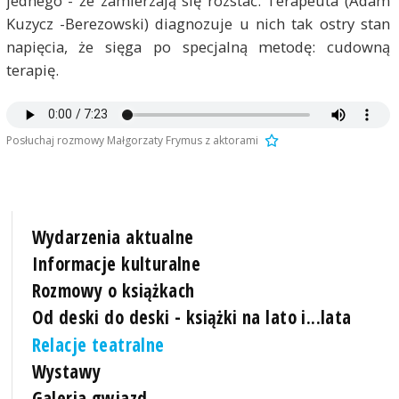
jednego - że zamierzają się rozstać. Terapeuta (Adam
Kuzycz -Berezowski) diagnozuje u nich tak ostry stan
napięcia, że sięga po specjalną metodę: cudowną
terapię.
Posłuchaj rozmowy Małgorzaty Frymus z aktorami
Wydarzenia aktualne
Informacje kulturalne
Rozmowy o książkach
Od deski do deski - książki na lato i...lata
Relacje teatralne
Wystawy
Galeria gwiazd