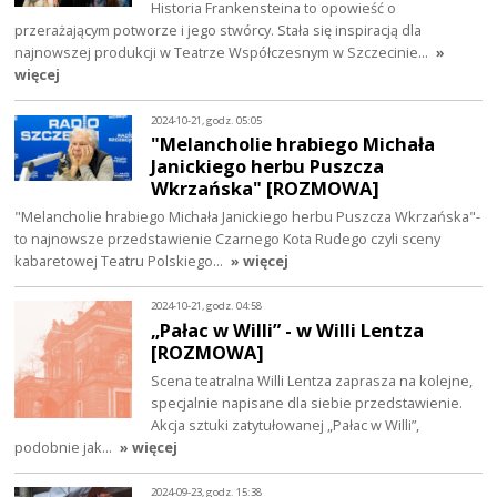
Historia Frankensteina to opowieść o
przerażającym potworze i jego stwórcy. Stała się inspiracją dla
najnowszej produkcji w Teatrze Współczesnym w Szczecinie…
»
więcej
2024-10-21, godz. 05:05
"Melancholie hrabiego Michała
Janickiego herbu Puszcza
Wkrzańska" [ROZMOWA]
"Melancholie hrabiego Michała Janickiego herbu Puszcza Wkrzańska"-
to najnowsze przedstawienie Czarnego Kota Rudego czyli sceny
kabaretowej Teatru Polskiego…
» więcej
2024-10-21, godz. 04:58
„Pałac w Willi” - w Willi Lentza
[ROZMOWA]
Scena teatralna Willi Lentza zaprasza na kolejne,
specjalnie napisane dla siebie przedstawienie.
Akcja sztuki zatytułowanej „Pałac w Willi”,
podobnie jak…
» więcej
2024-09-23, godz. 15:38