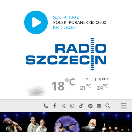
SŁUCHAJ TERAZ
POLSKI PORANEK do 06:00
Radio Szczecin
°C
jutro
pojutrze
18
°C
°C
21
24
Najlepiej po prostu do nas zadzwoń
Odwiedź nas na Facebook-u
Odwiedź nas na X
Odwiedź nas na Instagram-ie
Odwiedź nas na TikTok-u
Szukaj nas na Spotify
Wyślij do nas w
Szukaj