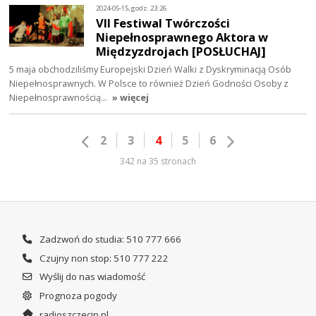
2024-05-15, godz. 23:26
VII Festiwal Twórczości
Niepełnosprawnego Aktora w
Międzyzdrojach [POSŁUCHAJ]
5 maja obchodziliśmy Europejski Dzień Walki z Dyskryminacją Osób
Niepełnosprawnych. W Polsce to również Dzień Godności Osoby z
Niepełnosprawnością…
» więcej
2
3
4
5
6
342 na 35 stronach
Zadzwoń do studia: 510 777 666
Czujny non stop: 510 777 222
Wyślij do nas wiadomość
Prognoza pogody
radioszczecin.pl