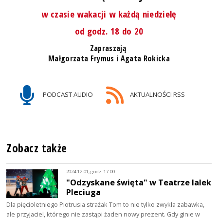
w czasie wakacji w każdą niedzielę
od godz. 18 do 20
Zapraszają
Małgorzata Frymus i Agata Rokicka
PODCAST AUDIO
AKTUALNOŚCI RSS
Zobacz także
2024-12-01, godz. 17:00
"Odzyskane święta" w Teatrze lalek
Pleciuga
Dla pięcioletniego Piotrusia strażak Tom to nie tylko zwykła zabawka,
ale przyjaciel, którego nie zastąpi żaden nowy prezent. Gdy ginie w