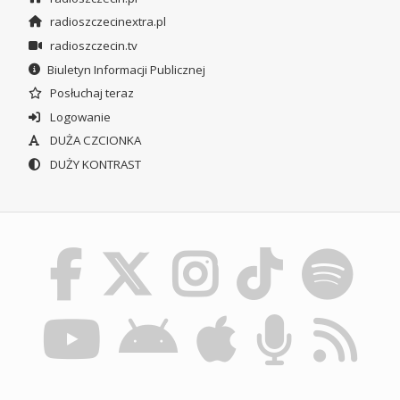
radioszczecinextra.pl
radioszczecin.tv
Biuletyn Informacji Publicznej
Posłuchaj teraz
Logowanie
DUŻA CZCIONKA
DUŻY KONTRAST