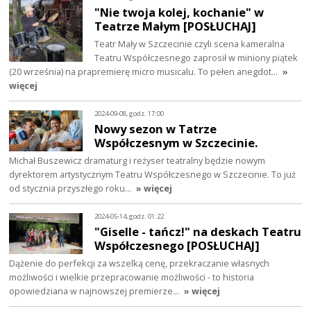
"Nie twoja kolej, kochanie" w
Teatrze Małym [POSŁUCHAJ]
Teatr Mały w Szczecinie czyli scena kameralna
Teatru Współczesnego zaprosił w miniony piątek
(20 września) na prapremierę micro musicalu. To pełen anegdot…
»
więcej
2024-09-08, godz. 17:00
Nowy sezon w Tatrze
Współczesnym w Szczecinie.
Michał Buszewicz dramaturg i reżyser teatralny będzie nowym
dyrektorem artystycznym Teatru Współczesnego w Szczecinie. To już
od stycznia przyszłego roku…
» więcej
2024-05-14, godz. 01:22
"Giselle - tańcz!" na deskach Teatru
Współczesnego [POSŁUCHAJ]
Dążenie do perfekcji za wszelką cenę, przekraczanie własnych
możliwości i wielkie przepracowanie możliwości - to historia
opowiedziana w najnowszej premierze…
» więcej