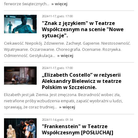
ferworze świątecznych…
» więcej
2024-11-17, godz. 17:00
"Znak z językiem" w Teatrze
Współczesnym na scenie "Nowe
sytuacje".
Ciekawość. Niepokój. Zdziwienie. Zachwyt. Gapienie. Niestosowność.
Wpatrywanie. Oczarowanie. Choreografia. Ocenianie. Rozrywka.
Odmienność. Gestykulacja…
» więcej
2024-11-17, godz. 17:00
„Elizabeth Costello” w reżyserii
Aleksandry Bielewicz w teatrze
Polskim w Szczeicnie.
Elizabeth jest jak Ziemia. Jest zmęczona. Bezradność wobec zła,
nietrafione próby wzbudzenia empatii, zapaść wyobraźni u ludzi,
sprawiają, że coraz trudniej…
» więcej
2024-11-14, godz. 01:34
"Frankenstein" w Teatrze
Współczesnym [POSŁUCHAJ]