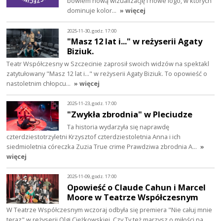
bowiem nową wizualizację i nowe logo, w których
dominuje kolor…
» więcej
2025-11-30, godz. 17:00
"Masz 12 lat i..." w reżyserii Agaty
Biziuk.
Teatr Współczesny w Szczecinie zaprosił swoich widzów na spektakl
zatytułowany "Masz 12 lat i..." w reżyserii Agaty Biziuk. To opowieść o
nastoletnim chłopcu…
» więcej
2025-11-23, godz. 17:00
"Zwykła zbrodnia" w Pleciudze
Ta historia wydarzyła się naprawdę
czterdziestotrzyletni Krzysztof czterdziestoletnia Anna i ich
siedmioletnia córeczka Zuzia True crime Prawdziwa zbrodnia A…
»
więcej
2025-11-09, godz. 17:00
Opowieść o Claude Cahun i Marcel
Moore w Teatrze Współczesnym
W Teatrze Współczesnym wczoraj odbyła się premiera "Nie całuj mnie
teraz" w reżyserii Olgi Ciężkowskiej. Czy Ty też marzysz o miłości na