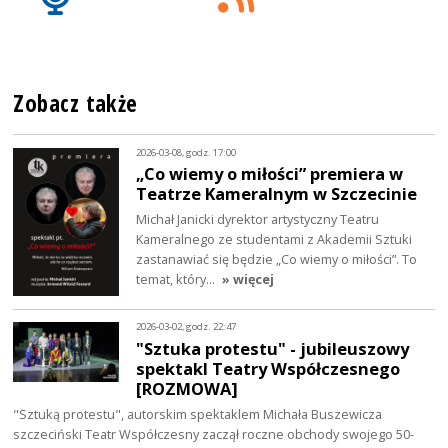
Zobacz także
2026-03-08, godz. 17:00
„Co wiemy o miłości” premiera w
Teatrze Kameralnym w Szczecinie
Michał Janicki dyrektor artystyczny Teatru
Kameralnego ze studentami z Akademii Sztuki
zastanawiać się będzie „Co wiemy o miłości”. To
temat, który…
» więcej
2026-03-02, godz. 22:47
"Sztuka protestu" - jubileuszowy
spektakl Teatry Współczesnego
[ROZMOWA]
"Sztuką protestu", autorskim spektaklem Michała Buszewicza
szczeciński Teatr Współczesny zaczął roczne obchody swojego 50-