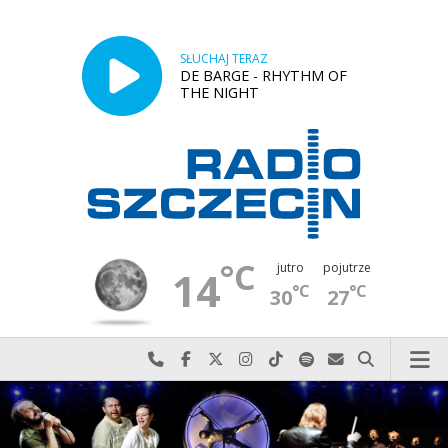
SŁUCHAJ TERAZ
DE BARGE - RHYTHM OF
THE NIGHT
°C
jutro
pojutrze
14
°C
°C
30
27
Najlepiej po prostu do nas zadzwoń
Odwiedź nas na Facebook-u
Odwiedź nas na X
Odwiedź nas na Instagram-ie
Odwiedź nas na TikTok-u
Szukaj nas na Spotify
Wyślij do nas w
Szukaj