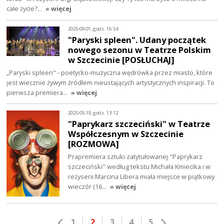
całe życie?…
» więcej
2025-09-01, godz. 16:54
"Paryski spleen". Udany początek
nowego sezonu w Teatrze Polskim
w Szczecinie [POSŁUCHAJ]
„Paryski spleen" - poetycko-muzyczna wędrówka przez miasto, które
jest wiecznie żywym źródłem nieustających artystycznych inspiracji. To
pierwsza premiera…
» więcej
2025-05-19, godz. 13:12
"Paprykarz szczeciński" w Teatrze
Współczesnym w Szczecinie
[ROZMOWA]
Prapremiera sztuki zatytułowanej "Paprykarz
szczeciński" według tekstu Michała Kmiecika i w
reżyserii Marcina Libera miała miejsce w piątkowy
wieczór (16…
» więcej
1
2
3
4
5