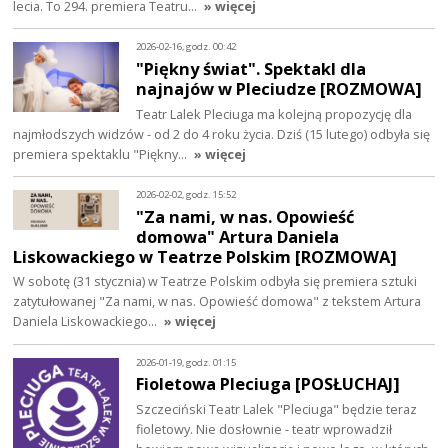
lecia. To 294. premiera Teatru…
» więcej
2026-02-16, godz. 00:42
"Piękny świat". Spektakl dla
najnajów w Pleciudze [ROZMOWA]
Teatr Lalek Pleciuga ma kolejną propozycję dla
najmłodszych widzów - od 2 do 4 roku życia. Dziś (15 lutego) odbyła się
premiera spektaklu "Piękny…
» więcej
2026-02-02, godz. 15:52
"Za nami, w nas. Opowieść
domowa" Artura Daniela
Liskowackiego w Teatrze Polskim [ROZMOWA]
W sobotę (31 stycznia) w Teatrze Polskim odbyła się premiera sztuki
zatytułowanej "Za nami, w nas. Opowieść domowa" z tekstem Artura
Daniela Liskowackiego…
» więcej
2026-01-19, godz. 01:15
Fioletowa Pleciuga [POSŁUCHAJ]
Szczeciński Teatr Lalek "Pleciuga" będzie teraz
fioletowy. Nie dosłownie - teatr wprowadził