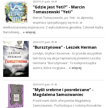
2024-10-21, godz. 04:43
"Gdzie jest Yeti?" - Marcin
Tomaszewski "Yeti"
Marcin Tomaszewski, ps. Yeti - to alpinista,
wspinacz specjalizujący się m.in. w
wielkościanowej wspinaczce. Z wykształcenia geodeta. Członek Kadry
Narodowej…
» więcej
2024-10-07, godz. 00:28
"Bursztynowa" - Leszek Herman
Londyn, Gryfice i Koserow - to przede wszystkim
tam toczy się akcja najnowszej powieści Leszka
Hermana "Bursztynowa". To kolejna książka
autora, która rozgrywa…
» więcej
2024-10-07, godz. 01:38
"Myśli srebrne i posrebrzane" -
Magdalena Samozwaniec
Przed nami zbiór aforyzmów Magdaleny
Samozwaniec. Pochodząca z rodziny Kossaków