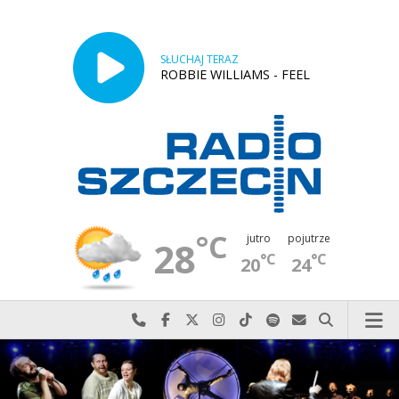
SŁUCHAJ TERAZ
ROBBIE WILLIAMS - FEEL
°C
jutro
pojutrze
28
°C
°C
20
24
Najlepiej po prostu do nas zadzwoń
Odwiedź nas na Facebook-u
Odwiedź nas na X
Odwiedź nas na Instagram-ie
Odwiedź nas na TikTok-u
Szukaj nas na Spotify
Wyślij do nas w
Szukaj