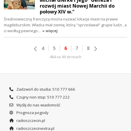
rozwój miast Nowej Marchii do
połowy XIV w."
Średniowieczną franczyzą można nazwać lokacje miast na prawie
magdeburskim. Władca miał ziemię, którą "sprzedawał" grupie ludzi , a
ci według pewnego…
» więcej
4
5
6
7
8
484 na 49 stronach
Zadzwoń do studia: 510 777 666
Czujny non stop: 510 777 222
Wyślij do nas wiadomość
Prognoza pogody
radioszczecin.pl
radioszczecinextra.pl