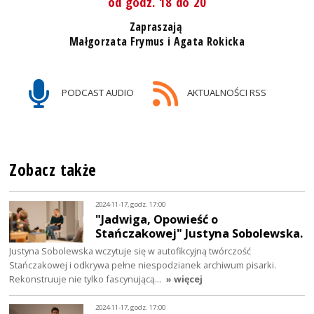
od godz. 18 do 20
Zapraszają
Małgorzata Frymus i Agata Rokicka
PODCAST AUDIO
AKTUALNOŚCI RSS
Zobacz także
2024-11-17, godz. 17:00
"Jadwiga, Opowieść o
Stańczakowej" Justyna Sobolewska.
Justyna Sobolewska wczytuje się w autofikcyjną twórczość
Stańczakowej i odkrywa pełne niespodzianek archiwum pisarki.
Rekonstruuje nie tylko fascynującą…
» więcej
2024-11-17, godz. 17:00