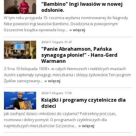
"Bambino" Ingi Iwasiów w nowej
odsłonie.
W tym roku przypada 15. rocznica wydania nominowanej do Nagrody
Nike powieści Ingi Iwasiów Bambino. Osadzona w powojennym
Szczecinie książka opowiada losy…
» więcej
2024-11-14, godz. 01:47
"Panie Abrahamson, Pańska
synagoga płonie!" - Hans-Gerd
Warmann
Z 9 na 10 listopada 1938 r. w całych Niemczech i niektórych miastach
Austrii zapłonęły synagogi, mieszkania i sklepy żydowskie.Ten pogrom
Żydów zainicjowany…
» więcej
2024-11-03, godz. 17:00
Książki i programy czytelnicze dla
dzieci
Jak zachęcić dzieci i młodzież do czytania? Potrzebny jest czas,
rozmowa i dobry pomysł. O programach czytelniczych dla
najmłodszych mieszkańców Szczecina…
» więcej