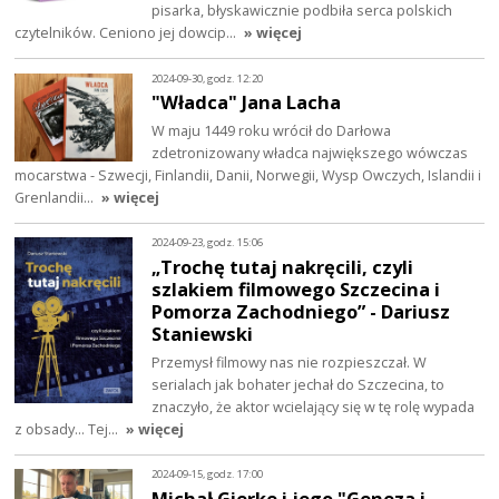
pisarka, błyskawicznie podbiła serca polskich
czytelników. Ceniono jej dowcip…
» więcej
2024-09-30, godz. 12:20
"Władca" Jana Lacha
W maju 1449 roku wrócił do Darłowa
zdetronizowany władca największego wówczas
mocarstwa - Szwecji, Finlandii, Danii, Norwegii, Wysp Owczych, Islandii i
Grenlandii…
» więcej
2024-09-23, godz. 15:06
„Trochę tutaj nakręcili, czyli
szlakiem filmowego Szczecina i
Pomorza Zachodniego” - Dariusz
Staniewski
Przemysł filmowy nas nie rozpieszczał. W
serialach jak bohater jechał do Szczecina, to
znaczyło, że aktor wcielający się w tę rolę wypada
z obsady... Tej…
» więcej
2024-09-15, godz. 17:00
Michał Gierke i jego "Geneza i