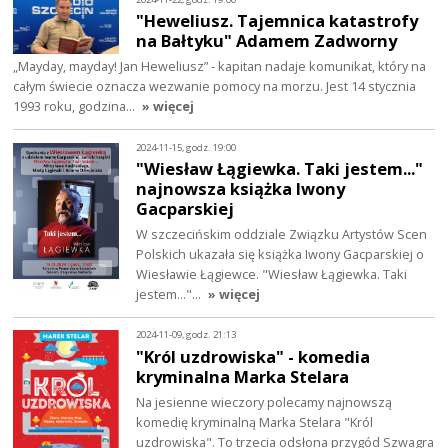
"Heweliusz. Tajemnica katastrofy
na Bałtyku" Adamem Zadworny
„Mayday, mayday! Jan Heweliusz” - kapitan nadaje komunikat, który na
całym świecie oznacza wezwanie pomocy na morzu. Jest 14 stycznia
1993 roku, godzina…
» więcej
2024-11-15, godz. 19:00
"Wiesław Łągiewka. Taki jestem..."
najnowsza książka Iwony
Gacparskiej
W szczecińskim oddziale Związku Artystów Scen
Polskich ukazała się książka Iwony Gacparskiej o
Wiesławie Łągiewce. "Wiesław Łągiewka. Taki
jestem..."…
» więcej
2024-11-09, godz. 21:13
"Król uzdrowiska" - komedia
kryminalna Marka Stelara
Na jesienne wieczory polecamy najnowszą
komedię kryminalną Marka Stelara "Król
uzdrowiska". To trzecia odsłona przygód Szwagra