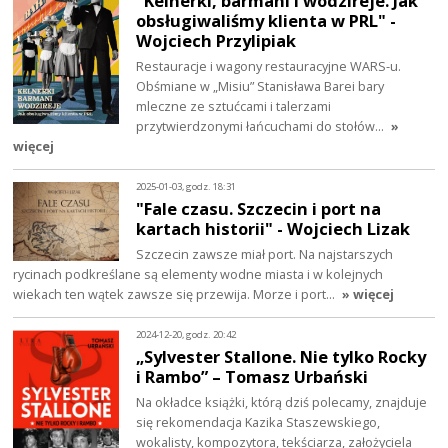
"Kelnerki, barmani i wodzireje. Jak
obsługiwaliśmy klienta w PRL" -
Wojciech Przylipiak
Restauracje i wagony restauracyjne WARS-u.
Obśmiane w „Misiu” Stanisława Barei bary
mleczne ze sztućcami i talerzami
przytwierdzonymi łańcuchami do stołów…
»
więcej
2025-01-03, godz. 18:31
"Fale czasu. Szczecin i port na
kartach historii" - Wojciech Lizak
Szczecin zawsze miał port. Na najstarszych
rycinach podkreślane są elementy wodne miasta i w kolejnych
wiekach ten wątek zawsze się przewija. Morze i port…
» więcej
2024-12-20, godz. 20:42
„Sylvester Stallone. Nie tylko Rocky
i Rambo” – Tomasz Urbański
Na okładce książki, którą dziś polecamy, znajduje
się rekomendacja Kazika Staszewskiego,
wokalisty, kompozytora, tekściarza, założyciela