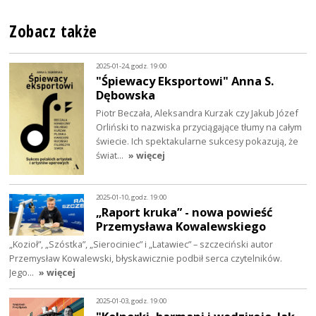
Zobacz także
2025-01-24, godz. 19:00
"Śpiewacy Eksportowi" Anna S.
Dębowska
Piotr Beczała, Aleksandra Kurzak czy Jakub Józef
Orliński to nazwiska przyciągające tłumy na całym
świecie. Ich spektakularne sukcesy pokazują, że
świat…
» więcej
2025-01-10, godz. 19:00
„Raport kruka” - nowa powieść
Przemysława Kowalewskiego
„Kozioł”, „Szóstka”, „Sierociniec” i „Latawiec” – szczeciński autor
Przemysław Kowalewski, błyskawicznie podbił serca czytelników.
Jego…
» więcej
2025-01-03, godz. 19:00