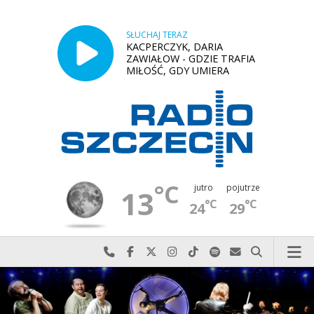
SŁUCHAJ TERAZ
KACPERCZYK, DARIA
ZAWIAŁOW - GDZIE TRAFIA
MIŁOŚĆ, GDY UMIERA
°C
jutro
pojutrze
13
°C
°C
24
29
Najlepiej po prostu do nas zadzwoń
Odwiedź nas na Facebook-u
Odwiedź nas na X
Odwiedź nas na Instagram-ie
Odwiedź nas na TikTok-u
Szukaj nas na Spotify
Wyślij do nas w
Szukaj