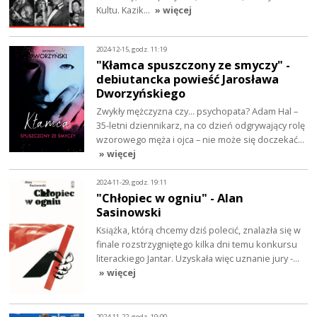
Kultu. Kazik…
» więcej
2024-12-15, godz. 11:19
"Kłamca spuszczony ze smyczy" -
debiutancka powieść Jarosława
Dworzyńskiego
Zwykły mężczyzna czy… psychopata? Adam Hal –
35-letni dziennikarz, na co dzień odgrywający rolę
wzorowego męża i ojca – nie może się doczekać…
» więcej
2024-11-29, godz. 19:11
"Chłopiec w ogniu" - Alan
Sasinowski
Książka, którą chcemy dziś polecić, znalazła się w
finale rozstrzygniętego kilka dni temu konkursu
literackiego Jantar. Uzyskała więc uznanie jury -…
» więcej
2024-11-22, godz. 19:00