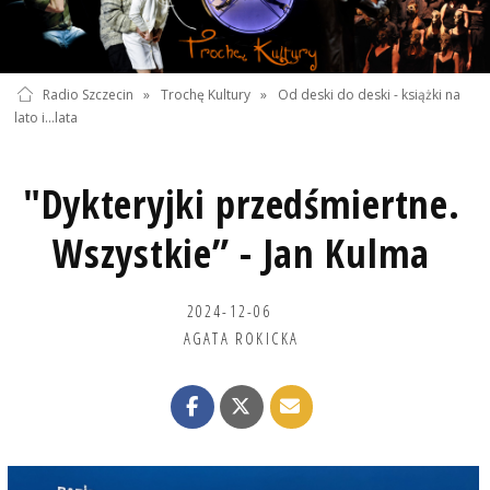
Radio Szczecin
»
Trochę Kultury
»
Od deski do deski - książki na
lato i...lata
"Dykteryjki przedśmiertne.
Wszystkie” - Jan Kulma
2024-12-06
AGATA ROKICKA