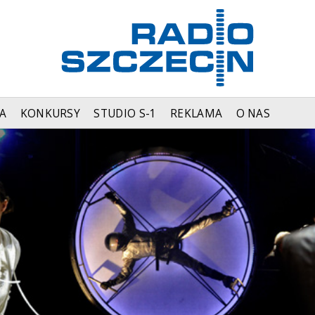
A
KONKURSY
STUDIO S-1
REKLAMA
O NAS