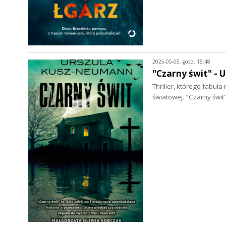
2025-05-05, godz. 15:48
"Czarny świt" - 
Thriller, którego fabuł
światowej. "Czarny świt