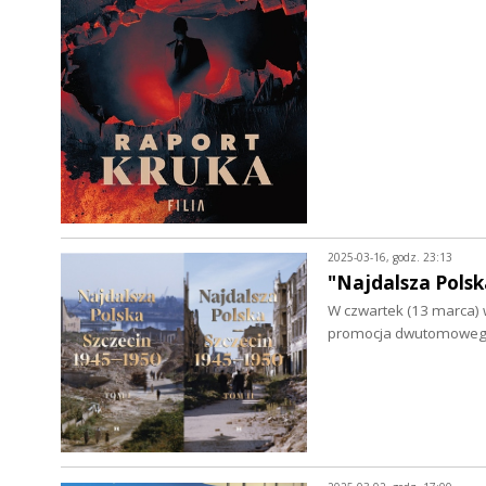
2025-03-16, godz. 23:13
"Najdalsza Polsk
W czwartek (13 marca)
promocja dwutomowego 