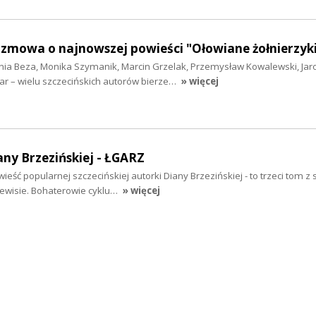
ozmowa o najnowszej powieści "Ołowiane żołnierzyk
nia Beza, Monika Szymanik, Marcin Grzelak, Przemysław Kowalewski, Jar
ar – wielu szczecińskich autorów bierze…
» więcej
ny Brzezińskiej - ŁGARZ
eść popularnej szczecińskiej autorki Diany Brzezińskiej - to trzeci tom z s
ewisie. Bohaterowie cyklu…
» więcej