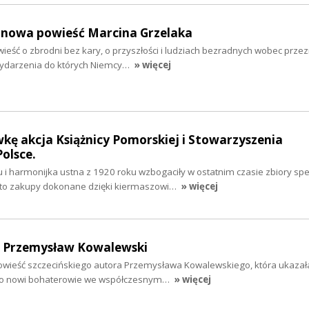
nowa powieść Marcina Grzelaka
eść o zbrodni bez kary, o przyszłości i ludziach bezradnych wobec prze
o wydarzenia do których Niemcy…
» więcej
wkę akcja Książnicy Pomorskiej i Stowarzyszenia
Polsce.
ku i harmonijka ustna z 1920 roku wzbogaciły w ostatnim czasie zbiory spe
A to zakupy dokonane dzięki kiermaszowi…
» więcej
- Przemysław Kowalewski
 powieść szczecińskiego autora Przemysława Kowalewskiego, która ukazała
 to nowi bohaterowie we współczesnym…
» więcej