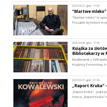
2025-04-27, godz. 17:00
"Martwe mleko" 
"Martwe mleko" to opowi
Początek tej historii t
2025-04-06, godz. 17:00
Książka za złotó
Bibliotekarzy w 
Modlitewnik z XVIII wie
Książnicy Pomorskiej. 
2025-03-31, godz. 01:56
„Raport Kruka" 
„Raport Kruka" - piąta
marca. „Raport Kruka"