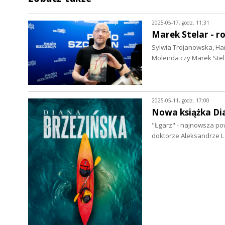
2025-05-17, godz. 11:31
Marek Stelar - r
Sylwia Trojanowska, Ha
Molenda czy Marek Stel
2025-05-11, godz. 17:00
Nowa książka Dia
"Łgarz" - najnowsza powi
doktorze Aleksandrze L