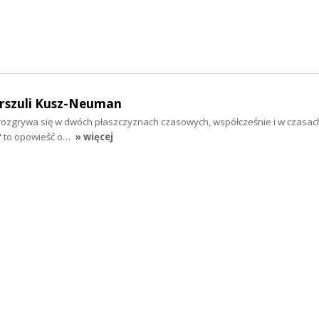
Urszuli Kusz-Neuman
a rozgrywa się w dwóch płaszczyznach czasowych, współcześnie i w czasach
" to opowieść o…
» więcej