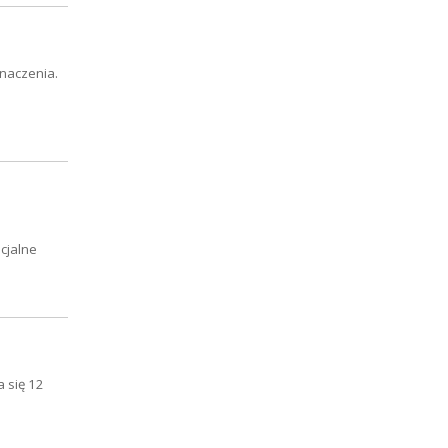
znaczenia.
cjalne
 się 12