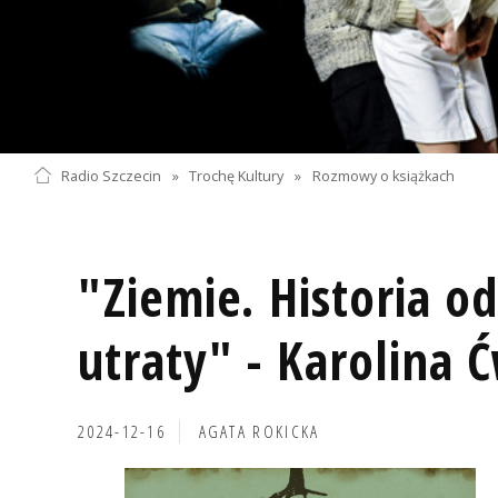
Radio Szczecin
»
Trochę Kultury
»
Rozmowy o książkach
"Ziemie. Historia o
utraty" - Karolina 
2024-12-16
AGATA ROKICKA