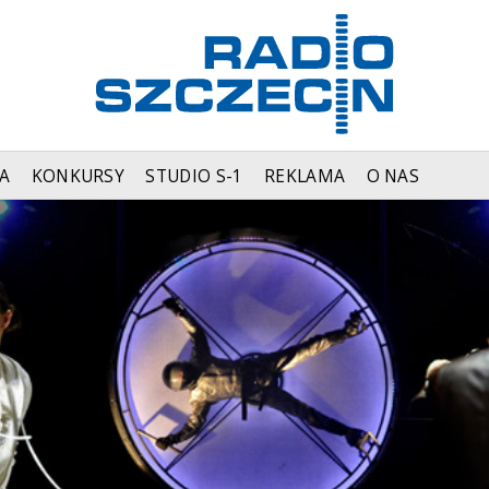
A
KONKURSY
STUDIO S-1
REKLAMA
O NAS