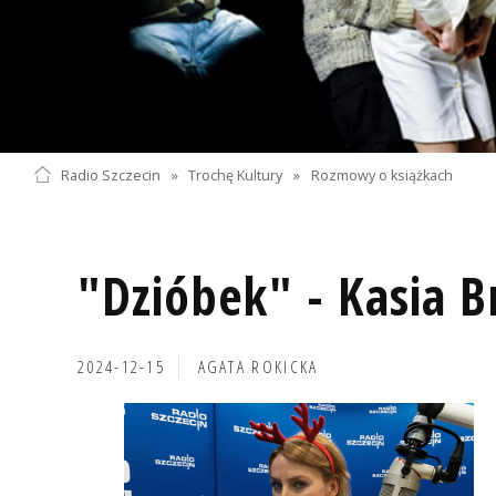
Radio Szczecin
»
Trochę Kultury
»
Rozmowy o książkach
"Dzióbek" - Kasia 
2024-12-15
AGATA ROKICKA