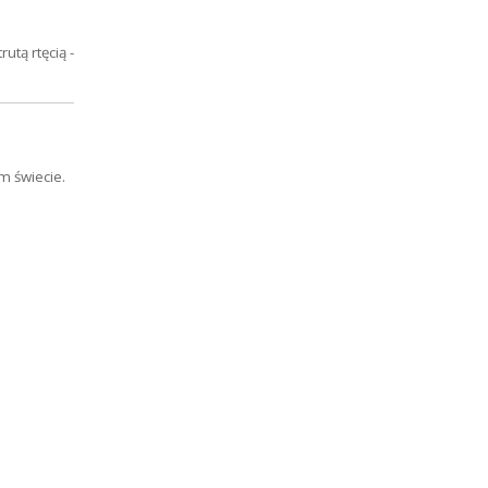
tą rtęcią -
m świecie.