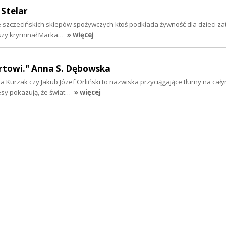
 Stelar
szczecińskich sklepów spożywczych ktoś podkłada żywność dla dzieci zatru
wszy kryminał Marka…
» więcej
rtowi." Anna S. Dębowska
ra Kurzak czy Jakub Józef Orliński to nazwiska przyciągające tłumy na cały
esy pokazują, że świat…
» więcej