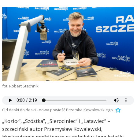
fot. Robert Stachnik
Od deski do deski - nowa powieść Przemka Kowalewskiego
„Kozioł”, „Szóstka”, „Sierociniec” i „Latawiec” –
szczeciński autor Przemysław Kowalewski,
błyskawicznie podbił serca czytelników. Jego książki