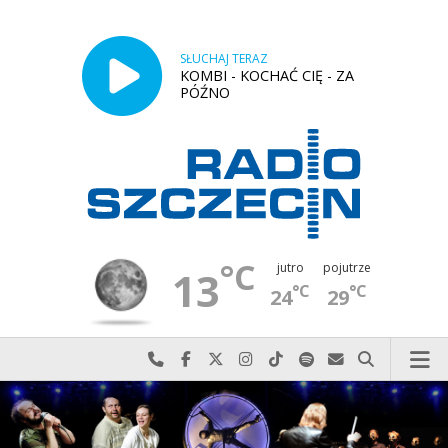
SŁUCHAJ TERAZ
KOMBI - KOCHAĆ CIĘ - ZA
PÓŹNO
°C
jutro
pojutrze
13
°C
°C
24
29
Najlepiej po prostu do nas zadzwoń
Odwiedź nas na Facebook-u
Odwiedź nas na X
Odwiedź nas na Instagram-ie
Odwiedź nas na TikTok-u
Szukaj nas na Spotify
Wyślij do nas w
Szukaj