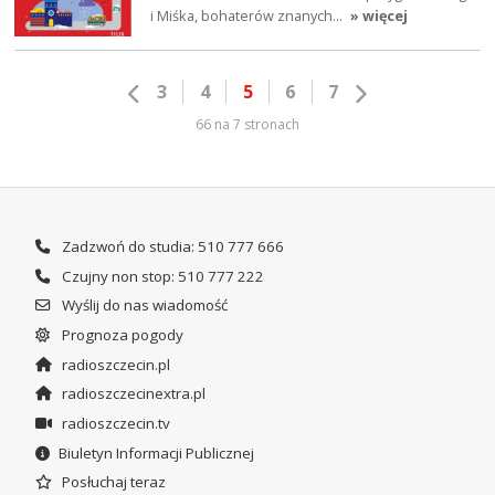
i Miśka, bohaterów znanych…
» więcej
3
4
5
6
7
66 na 7 stronach
Zadzwoń do studia: 510 777 666
Czujny non stop: 510 777 222
Wyślij do nas wiadomość
Prognoza pogody
radioszczecin.pl
radioszczecinextra.pl
radioszczecin.tv
Biuletyn Informacji Publicznej
Posłuchaj teraz