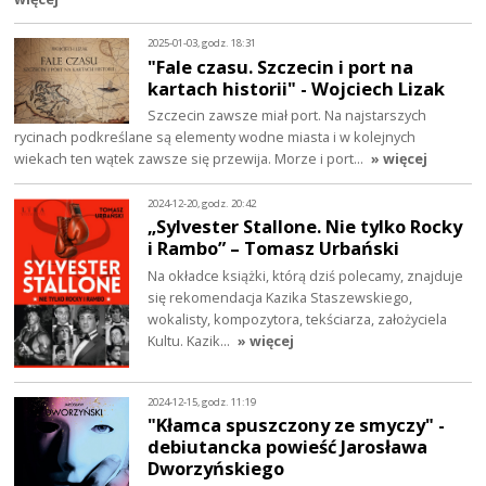
2025-01-03, godz. 18:31
"Fale czasu. Szczecin i port na
kartach historii" - Wojciech Lizak
Szczecin zawsze miał port. Na najstarszych
rycinach podkreślane są elementy wodne miasta i w kolejnych
wiekach ten wątek zawsze się przewija. Morze i port…
» więcej
2024-12-20, godz. 20:42
„Sylvester Stallone. Nie tylko Rocky
i Rambo” – Tomasz Urbański
Na okładce książki, którą dziś polecamy, znajduje
się rekomendacja Kazika Staszewskiego,
wokalisty, kompozytora, tekściarza, założyciela
Kultu. Kazik…
» więcej
2024-12-15, godz. 11:19
"Kłamca spuszczony ze smyczy" -
debiutancka powieść Jarosława
Dworzyńskiego