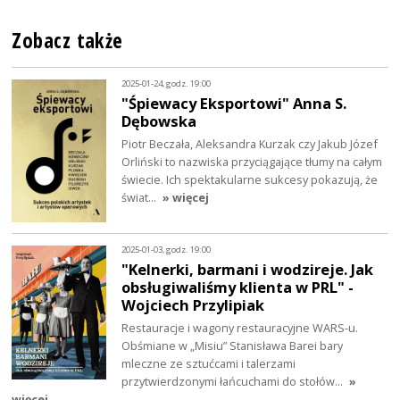
Zobacz także
2025-01-24, godz. 19:00
"Śpiewacy Eksportowi" Anna S.
Dębowska
Piotr Beczała, Aleksandra Kurzak czy Jakub Józef
Orliński to nazwiska przyciągające tłumy na całym
świecie. Ich spektakularne sukcesy pokazują, że
świat…
» więcej
2025-01-03, godz. 19:00
"Kelnerki, barmani i wodzireje. Jak
obsługiwaliśmy klienta w PRL" -
Wojciech Przylipiak
Restauracje i wagony restauracyjne WARS-u.
Obśmiane w „Misiu” Stanisława Barei bary
mleczne ze sztućcami i talerzami
przytwierdzonymi łańcuchami do stołów…
»
więcej