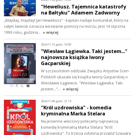
"Heweliusz. Tajemnica katastrofy
na Bałtyku" Adamem Zadworny
„Mayday, mayday! Jan Heweliusz” - kapitan nadaje komunikat, który na
całym świecie oznacza wezwanie pomocy na morzu. Jest 14 stycznia
1993 roku, godzina…
» więcej
2024-11-15, godz. 19:00
"Wiesław Łągiewka. Taki jestem..."
najnowsza książka Iwony
Gacparskiej
W szczecińskim oddziale Związku Artystów Scen
Polskich ukazała się książka Iwony Gacparskiej o
Wiesławie Łągiewce. "Wiesław Łągiewka. Taki
jestem..."…
» więcej
2024-11-09, godz. 21:13
"Król uzdrowiska" - komedia
kryminalna Marka Stelara
Na jesienne wieczory polecamy najnowszą
komedię kryminalną Marka Stelara "Król
uzdrowiska". To trzecia odsłona przygód Szwagra