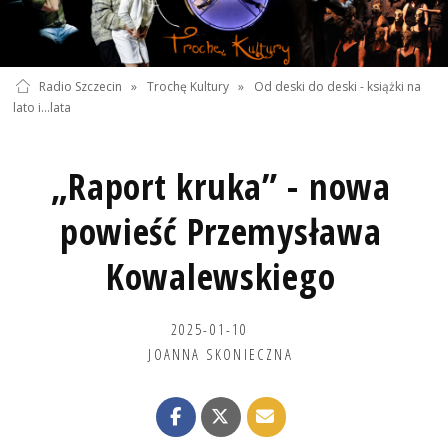
Radio Szczecin
»
Trochę Kultury
»
Od deski do deski - książki na
lato i...lata
„Raport kruka” - nowa
powieść Przemysława
Kowalewskiego
2025-01-10
JOANNA SKONIECZNA