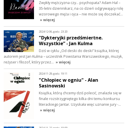
Zwykły mężczyzna czy… psychopata? Adam Hal –
35-letni dziennikarz, na co dzień odgrywający rolę
wzorowego męża i ojca – nie może się doczekać…
» więcej
2024-12-06, godz. 23:20
"Dykteryjki przedśmiertne.
Wszystkie” - Jan Kulma
Dziś w cyklu „Od deski do deski” książka, której
autorem jest Jan Kulma – uczestnik Powstania Warszawskiego, muzyk,
reżyser i filozof, który przez…
» więcej
2024-11-29, godz. 19:11
"Chłopiec w ogniu" - Alan
Sasinowski
Książka, którą chcemy dziś polecić, znalazła się w
finale rozstrzygniętego kilka dni temu konkursu
literackiego Jantar. Uzyskała więc uznanie jury -…
» więcej
2024-11-22, godz. 19:00