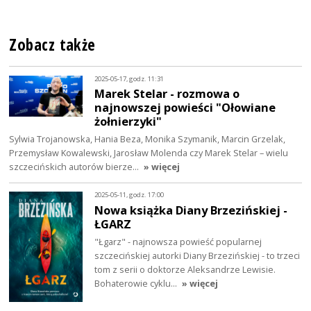
Zobacz także
2025-05-17, godz. 11:31
Marek Stelar - rozmowa o
najnowszej powieści "Ołowiane
żołnierzyki"
Sylwia Trojanowska, Hania Beza, Monika Szymanik, Marcin Grzelak,
Przemysław Kowalewski, Jarosław Molenda czy Marek Stelar – wielu
szczecińskich autorów bierze…
» więcej
2025-05-11, godz. 17:00
Nowa książka Diany Brzezińskiej -
ŁGARZ
"Łgarz" - najnowsza powieść popularnej
szczecińskiej autorki Diany Brzezińskiej - to trzeci
tom z serii o doktorze Aleksandrze Lewisie.
Bohaterowie cyklu…
» więcej