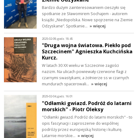
Bardzo dużym zainteresowaniem cieszyło się
spotkanie ze Sławomirem Sochajem - autorem
książki „Niedopolska. Nowe spojrzenie na Ziemie
Odzyskane”. Spotkanie…
» więcej
2025-02-09, godz. 18:45
"Druga wojna światowa. Piekło pod
Szczecinem" Agnieszka Kuchcińska
Kurcz.
W latach 30 XX wieku w Szczecinie zagości
nazizm. Na ulicach powiewały czerwone flagi z
czarnymi swastykami, a żołnierze ss w czarnych
mundurach spacerowali…
» więcej
2025-02-04, godz. 16:01
"Odłamki gwiazd. Podróż do latarni
morskich" - Piotr Oleksy
"Odłamki gwiazd. Podróż do latarni morskich" - to
opis fascynacji i zaproszenie do wspólnej
podróży przez europejską historię i kulturę.
Latarnie morskie…
» więcej