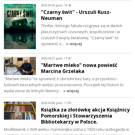
2025-05-05, godz. 15:48
"Czarny świt" - Urszuli Kusz-
Neuman
Thriller, którego fabuła rozgrywa się w dwóch
płaszczyznach czasowych, współcześnie i w
czasach II wojny światowej. "Czarny świt" to
opowieść o…
» więcej
2025-04-27, godz. 17:00
"Martwe mleko" nowa powieść
Marcina Grzelaka
"Martwe mleko" to opowieść o zbrodni bez kary, o przyszłości i
ludziach bezradnych wobec przeznaczenia. Początek tej historii to
wydarzenia do których Niemcy…
» więcej
2025-04-06, godz. 17:00
Książka za złotówkę akcja Książnicy
Pomorskiej i Stowarzyszenia
Bibliotekarzy w Polsce.
Modlitewnik z XVIII wieku i harmonijka ustna z 1920 roku wzbogaciły w