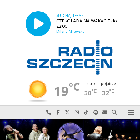
SŁUCHAJ TERAZ
CZEKOLADA NA WAKACJE do
22:00
Milena Milewska
°C
jutro
pojutrze
19
°C
°C
30
32
Najlepiej po prostu do nas zadzwoń
Odwiedź nas na Facebook-u
Odwiedź nas na X
Odwiedź nas na Instagram-ie
Odwiedź nas na TikTok-u
Szukaj nas na Spotify
Wyślij do nas w
Szukaj