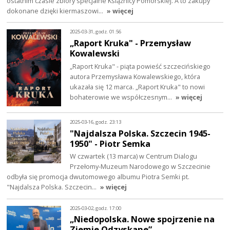
ostatnim czasie zbiory specjalne Książnicy Pomorskiej. A to zakupy
dokonane dzięki kiermaszowi…
» więcej
2025-03-31, godz. 01:56
„Raport Kruka" - Przemysław
Kowalewski
„Raport Kruka" - piąta powieść szczecińskiego
autora Przemysława Kowalewskiego, która
ukazała się 12 marca. „Raport Kruka" to nowi
bohaterowie we współczesnym…
» więcej
2025-03-16, godz. 23:13
"Najdalsza Polska. Szczecin 1945-
1950" - Piotr Semka
W czwartek (13 marca) w Centrum Dialogu
Przełomy-Muzeum Narodowego w Szczecinie
odbyła się promocja dwutomowego albumu Piotra Semki pt.
"Najdalsza Polska. Szczecin…
» więcej
2025-03-02, godz. 17:00
„Niedopolska. Nowe spojrzenie na
Ziemie Odzyskane”