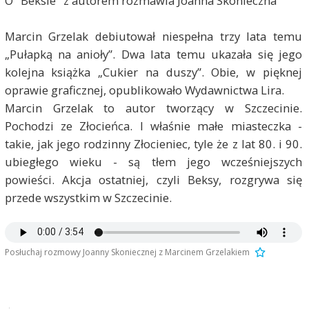
O "Beksie" z autorem rozmawia Joanna Skonieczna
Marcin Grzelak debiutował niespełna trzy lata temu
„Pułapką na anioły”. Dwa lata temu ukazała się jego
kolejna książka „Cukier na duszy”. Obie, w pięknej
oprawie graficznej, opublikowało Wydawnictwa Lira.
Marcin Grzelak to autor tworzący w Szczecinie.
Pochodzi ze Złocieńca. I właśnie małe miasteczka -
takie, jak jego rodzinny Złocieniec, tyle że z lat 80. i 90.
ubiegłego wieku - są tłem jego wcześniejszych
powieści. Akcja ostatniej, czyli Beksy, rozgrywa się
przede wszystkim w Szczecinie.
Posłuchaj rozmowy Joanny Skoniecznej z Marcinem Grzelakiem