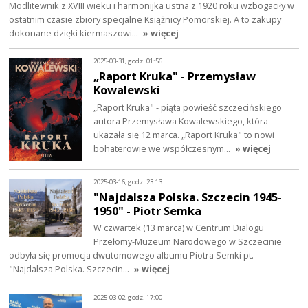
Modlitewnik z XVIII wieku i harmonijka ustna z 1920 roku wzbogaciły w
ostatnim czasie zbiory specjalne Książnicy Pomorskiej. A to zakupy
dokonane dzięki kiermaszowi…
» więcej
2025-03-31, godz. 01:56
„Raport Kruka" - Przemysław
Kowalewski
„Raport Kruka" - piąta powieść szczecińskiego
autora Przemysława Kowalewskiego, która
ukazała się 12 marca. „Raport Kruka" to nowi
bohaterowie we współczesnym…
» więcej
2025-03-16, godz. 23:13
"Najdalsza Polska. Szczecin 1945-
1950" - Piotr Semka
W czwartek (13 marca) w Centrum Dialogu
Przełomy-Muzeum Narodowego w Szczecinie
odbyła się promocja dwutomowego albumu Piotra Semki pt.
"Najdalsza Polska. Szczecin…
» więcej
2025-03-02, godz. 17:00