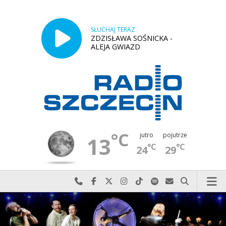
SŁUCHAJ TERAZ
ZDZISŁAWA SOŚNICKA -
ALEJA GWIAZD
°C
jutro
pojutrze
13
°C
°C
24
29
Najlepiej po prostu do nas zadzwoń
Odwiedź nas na Facebook-u
Odwiedź nas na X
Odwiedź nas na Instagram-ie
Odwiedź nas na TikTok-u
Szukaj nas na Spotify
Wyślij do nas w
Szukaj