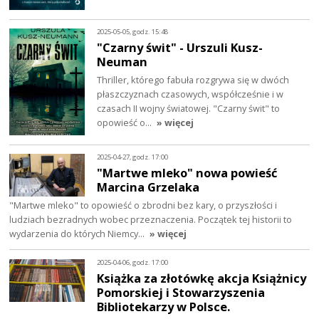
2025-05-05, godz. 15:48
"Czarny świt" - Urszuli Kusz-
Neuman
Thriller, którego fabuła rozgrywa się w dwóch
płaszczyznach czasowych, współcześnie i w
czasach II wojny światowej. "Czarny świt" to
opowieść o…
» więcej
2025-04-27, godz. 17:00
"Martwe mleko" nowa powieść
Marcina Grzelaka
"Martwe mleko" to opowieść o zbrodni bez kary, o przyszłości i
ludziach bezradnych wobec przeznaczenia. Początek tej historii to
wydarzenia do których Niemcy…
» więcej
2025-04-06, godz. 17:00
Książka za złotówkę akcja Książnicy
Pomorskiej i Stowarzyszenia
Bibliotekarzy w Polsce.