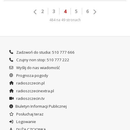
2
3
4
5
6
484 na 49 stronach
Zadzwoń do studia: 510 777 666
Czujny non stop: 510 777 222
Wyślij do nas wiadomość
Prognoza pogody
radioszczecin.pl
radioszczecinextra.pl
radioszczecin.tv
Biuletyn Informacji Publicznej
Posłuchaj teraz
Logowanie
DUŻA CZCIONKA