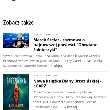
Zobacz także
2025-05-17, godz. 11:31
Marek Stelar - rozmowa o
najnowszej powieści "Ołowiane
żołnierzyki"
Sylwia Trojanowska, Hania Beza, Monika Szymanik, Marcin Grzelak,
Przemysław Kowalewski, Jarosław Molenda czy Marek Stelar – wielu
szczecińskich autorów bierze…
» więcej
2025-05-11, godz. 17:00
Nowa książka Diany Brzezińskiej -
ŁGARZ
"Łgarz" - najnowsza powieść popularnej
szczecińskiej autorki Diany Brzezińskiej - to trzeci
tom z serii o doktorze Aleksandrze Lewisie.
Bohaterowie cyklu…
» więcej