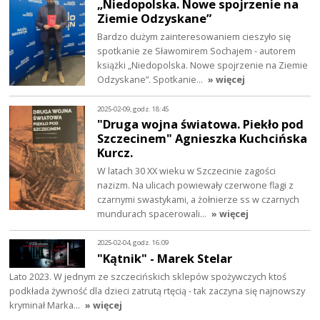
„Niedopolska. Nowe spojrzenie na
Ziemie Odzyskane”
Bardzo dużym zainteresowaniem cieszyło się
spotkanie ze Sławomirem Sochajem - autorem
książki „Niedopolska. Nowe spojrzenie na Ziemie
Odzyskane”. Spotkanie…
» więcej
2025-02-09, godz. 18:45
"Druga wojna światowa. Piekło pod
Szczecinem" Agnieszka Kuchcińska
Kurcz.
W latach 30 XX wieku w Szczecinie zagości
nazizm. Na ulicach powiewały czerwone flagi z
czarnymi swastykami, a żołnierze ss w czarnych
mundurach spacerowali…
» więcej
2025-02-04, godz. 16:09
"Kątnik" - Marek Stelar
Lato 2023. W jednym ze szczecińskich sklepów spożywczych ktoś
podkłada żywność dla dzieci zatrutą rtęcią - tak zaczyna się najnowszy
kryminał Marka…
» więcej