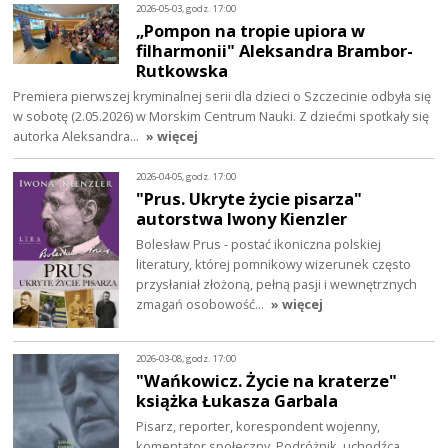
2026-05-03, godz. 17:00
„Pompon na tropie upiora w
filharmonii" Aleksandra Brambor-
Rutkowska
Premiera pierwszej kryminalnej serii dla dzieci o Szczecinie odbyła się
w sobotę (2.05.2026) w Morskim Centrum Nauki. Z dziećmi spotkały się
autorka Aleksandra…
» więcej
2026-04-05, godz. 17:00
"Prus. Ukryte życie pisarza"
autorstwa Iwony Kienzler
Bolesław Prus - postać ikoniczna polskiej
literatury, której pomnikowy wizerunek często
przysłaniał złożoną, pełną pasji i wewnętrznych
zmagań osobowość…
» więcej
2026-03-08, godz. 17:00
"Wańkowicz. Życie na kraterze"
książka Łukasza Garbala
Pisarz, reporter, korespondent wojenny,
komentator społeczny. Podróżnik, uchodźca,