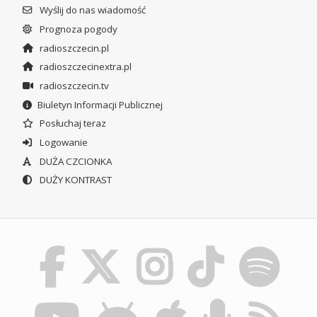
Wyślij do nas wiadomość
Prognoza pogody
radioszczecin.pl
radioszczecinextra.pl
radioszczecin.tv
Biuletyn Informacji Publicznej
Posłuchaj teraz
Logowanie
DUŻA CZCIONKA
DUŻY KONTRAST