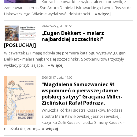
Konrad Liskowacki - z wykształcenia prawnik, z
zamiłowania literat. Syn Artura Daniela Liskowackiego i wnuk Ryszarda
Liskowackiego. Właśnie wydał swój debiutancki…
» więcej
2026-05-25, godz. 00:54
„Eugen Dekkert – malarz
najbardziej szczeciński”
[POSŁUCHAJ]
W czwartek (21 maja) odbyła się premiera katalogu wystawy „Eugen
Dekkert – malarz najbardziej szczeciński”. Spotkaniu towarzyszyły
wykłady przybliżające…
» więcej
2026-05-17, godz. 17:00
"Magdalena Samozwaniec 91
wspomnień o pierwszej damie
polskiej satyry" Gracjana Miller-
Zielińska i Rafał Podraza.
Wnuczka, córka i siostra Kossaków. Młodsza
siostra Marii Pawlikowskiej-Jasnorzewskiej,
kuzynka Zofii Kossak i ciotka Simony Kossak –
należała do jednej…
» więcej