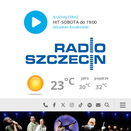
SŁUCHAJ TERAZ
HIT-SOBOTA do 19:00
Sebastian Roszkowski
°C
jutro
pojutrze
23
°C
°C
30
32
Najlepiej po prostu do nas zadzwoń
Odwiedź nas na Facebook-u
Odwiedź nas na X
Odwiedź nas na Instagram-ie
Odwiedź nas na TikTok-u
Szukaj nas na Spotify
Wyślij do nas w
Szukaj