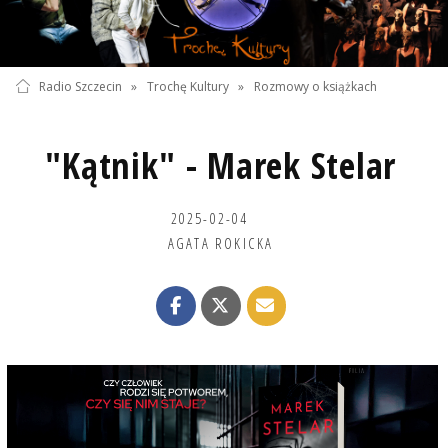
Radio Szczecin
»
Trochę Kultury
»
Rozmowy o książkach
"Kątnik" - Marek Stelar
2025-02-04
AGATA ROKICKA