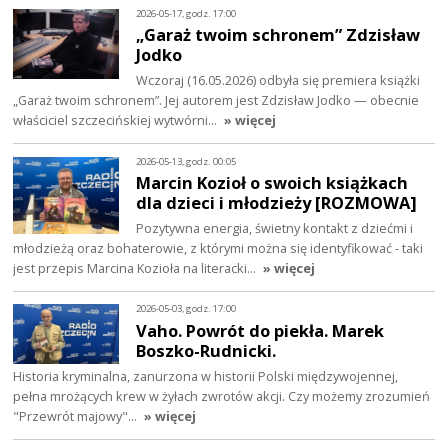
2026-05-17, godz. 17:00
„Garaż twoim schronem” Zdzisław
Jodko
Wczoraj (16.05.2026) odbyła się premiera książki
„Garaż twoim schronem”. Jej autorem jest Zdzisław Jodko — obecnie
właściciel szczecińskiej wytwórni…
» więcej
2026-05-13, godz. 00:05
Marcin Kozioł o swoich książkach
dla dzieci i młodzieży [ROZMOWA]
Pozytywna energia, świetny kontakt z dziećmi i
młodzieżą oraz bohaterowie, z którymi można się identyfikować - taki
jest przepis Marcina Kozioła na literacki…
» więcej
2026-05-03, godz. 17:00
Vaho. Powrót do piekła. Marek
Boszko-Rudnicki.
Historia kryminalna, zanurzona w historii Polski międzywojennej,
pełna mrożących krew w żyłach zwrotów akcji. Czy możemy zrozumień
"Przewrót majowy"…
» więcej