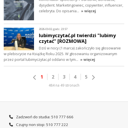
dysydent. Marketingowiec, copywriter, influencer,
celebryta. Do opisania…
» więcej
2026-03-02, godz. 23:57
lubimyczytać.pl twierdzi "lubimy
czytać" [ROZMOWA]
Dziś w nocy (1 marca) zakończyło się głosowanie
w plebiscycie na Książkę Roku 2025. W głosowaniu organizowanym
przez portal lubimyczytac.pl oddano w tym…
» więcej
1
2
3
4
5
484 na 49 stronach
Zadzwoń do studia: 510 777 666
Czujny non stop: 510 777 222