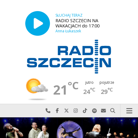
SŁUCHAJ TERAZ
RADIO SZCZECIN NA
WAKACJACH do 17:00
Anna Łukaszek
°C
jutro
pojutrze
21
°C
°C
24
29
Najlepiej po prostu do nas zadzwoń
Odwiedź nas na Facebook-u
Odwiedź nas na X
Odwiedź nas na Instagram-ie
Odwiedź nas na TikTok-u
Szukaj nas na Spotify
Wyślij do nas w
Szukaj