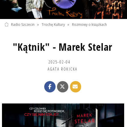
Radio Szczecin
»
Trochę Kultury
»
Rozmowy o książkach
"Kątnik" - Marek Stelar
2025-02-04
AGATA ROKICKA