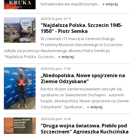
bohaterowie we współczesnym…
» więcej
2025-03-16, godz. 23:13
"Najdalsza Polska. Szczecin 1945-
1950" - Piotr Semka
W czwartek (13 marca) w Centrum Dialogu
Przełomy-Muzeum Narodowego w Szczecinie
odbyła się promocja dwutomowego albumu Piotra Semki pt.
"Najdalsza Polska. Szczecin…
» więcej
2025-03-02, godz. 17:00
„Niedopolska. Nowe spojrzenie na
Ziemie Odzyskane”
Bardzo dużym zainteresowaniem cieszyło się
spotkanie ze Sławomirem Sochajem - autorem
książki „Niedopolska. Nowe spojrzenie na Ziemie
Odzyskane”. Spotkanie…
» więcej
2025-02-09, godz. 18:45
"Druga wojna światowa. Piekło pod
Szczecinem" Agnieszka Kuchcińska