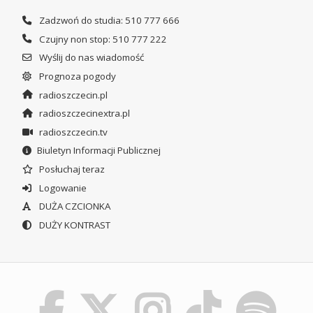
Zadzwoń do studia: 510 777 666
Czujny non stop: 510 777 222
Wyślij do nas wiadomość
Prognoza pogody
radioszczecin.pl
radioszczecinextra.pl
radioszczecin.tv
Biuletyn Informacji Publicznej
Posłuchaj teraz
Logowanie
DUŻA CZCIONKA
DUŻY KONTRAST