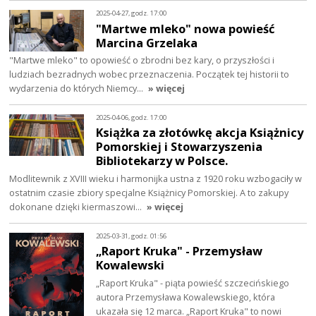
2025-04-27, godz. 17:00
"Martwe mleko" nowa powieść
Marcina Grzelaka
"Martwe mleko" to opowieść o zbrodni bez kary, o przyszłości i
ludziach bezradnych wobec przeznaczenia. Początek tej historii to
wydarzenia do których Niemcy…
» więcej
2025-04-06, godz. 17:00
Książka za złotówkę akcja Książnicy
Pomorskiej i Stowarzyszenia
Bibliotekarzy w Polsce.
Modlitewnik z XVIII wieku i harmonijka ustna z 1920 roku wzbogaciły w
ostatnim czasie zbiory specjalne Książnicy Pomorskiej. A to zakupy
dokonane dzięki kiermaszowi…
» więcej
2025-03-31, godz. 01:56
„Raport Kruka" - Przemysław
Kowalewski
„Raport Kruka" - piąta powieść szczecińskiego
autora Przemysława Kowalewskiego, która
ukazała się 12 marca. „Raport Kruka" to nowi