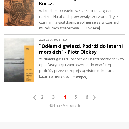
Kurcz.
W latach 30 XX wieku w Szczecinie zagości
nazizm. Na ulicach powiewały czerwone flagi z
czarnymi swastykami, a żołnierze ss w czarnych
mundurach spacerowali…
» więcej
2025-02-04, godz. 16:01
"Odłamki gwiazd. Podróż do latarni
morskich" - Piotr Oleksy
"Odłamki gwiazd. Podróż do latarni morskich" - to
opis fascynacji i zaproszenie do wspólnej
podróży przez europejską historię i kulturę.
Latarnie morskie…
» więcej
2
3
4
5
6
484 na 49 stronach