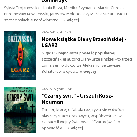
Sylwia Trojanowska, Hania Beza, Monika Szymanik, Marcin Grzelak,
Przemysław Kowalewski, Jarosław Molenda czy Marek Stelar – wielu
szczecińskich autorów bierze…
» więcej
2025-05-11, godz. 17:00
Nowa książka Diany Brzezińskiej -
ŁGARZ
"Łgarz" - najnowsza powieść popularnej
szczecińskiej autorki Diany Brzezińskiej - to trzeci
tom z serii o doktorze Aleksandrze Lewisie.
Bohaterowie cyklu…
» więcej
2025-05-05, godz. 15:48
"Czarny świt" - Urszuli Kusz-
Neuman
Thriller, którego fabuła rozgrywa się w dwóch
płaszczyznach czasowych, współcześnie i w
czasach II wojny światowej. "Czarny świt" to
opowieść o…
» więcej