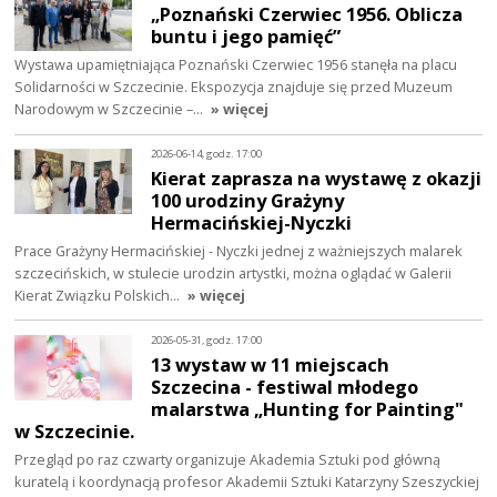
„Poznański Czerwiec 1956. Oblicza
buntu i jego pamięć”
Wystawa upamiętniająca Poznański Czerwiec 1956 stanęła na placu
Solidarności w Szczecinie. Ekspozycja znajduje się przed Muzeum
Narodowym w Szczecinie –…
» więcej
2026-06-14, godz. 17:00
Kierat zaprasza na wystawę z okazji
100 urodziny Grażyny
Hermacińskiej-Nyczki
Prace Grażyny Hermacińskiej - Nyczki jednej z ważniejszych malarek
szczecińskich, w stulecie urodzin artystki, można oglądać w Galerii
Kierat Związku Polskich…
» więcej
2026-05-31, godz. 17:00
13 wystaw w 11 miejscach
Szczecina - festiwal młodego
malarstwa „Hunting for Painting"
w Szczecinie.
Przegląd po raz czwarty organizuje Akademia Sztuki pod główną
kuratelą i koordynacją profesor Akademii Sztuki Katarzyny Szeszyckiej