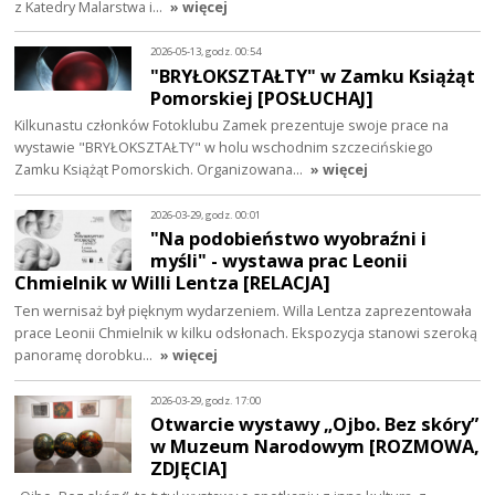
z Katedry Malarstwa i…
» więcej
2026-05-13, godz. 00:54
"BRYŁOKSZTAŁTY" w Zamku Książąt
Pomorskiej [POSŁUCHAJ]
Kilkunastu członków Fotoklubu Zamek prezentuje swoje prace na
wystawie "BRYŁOKSZTAŁTY" w holu wschodnim szczecińskiego
Zamku Książąt Pomorskich. Organizowana…
» więcej
2026-03-29, godz. 00:01
"Na podobieństwo wyobraźni i
myśli" - wystawa prac Leonii
Chmielnik w Willi Lentza [RELACJA]
Ten wernisaż był pięknym wydarzeniem. Willa Lentza zaprezentowała
prace Leonii Chmielnik w kilku odsłonach. Ekspozycja stanowi szeroką
panoramę dorobku…
» więcej
2026-03-29, godz. 17:00
Otwarcie wystawy „Ojbo. Bez skóry”
w Muzeum Narodowym [ROZMOWA,
ZDJĘCIA]