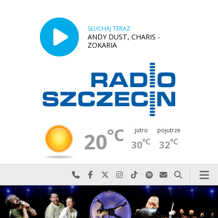
SŁUCHAJ TERAZ
ANDY DUST, CHARIS -
ZOKARIA
°C
jutro
pojutrze
20
°C
°C
30
32
Najlepiej po prostu do nas zadzwoń
Odwiedź nas na Facebook-u
Odwiedź nas na X
Odwiedź nas na Instagram-ie
Odwiedź nas na TikTok-u
Szukaj nas na Spotify
Wyślij do nas w
Szukaj