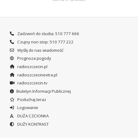
Zadzwoń do studia: 510 777 666
Czujny non stop: 510 777 222
Wyślij do nas wiadomość
Prognoza pogody
radioszczecin.pl
radioszczecinextra.pl
radioszczecin.tv
Biuletyn Informacji Publicznej
Posłuchaj teraz
Logowanie
DUŻA CZCIONKA
DUŻY KONTRAST