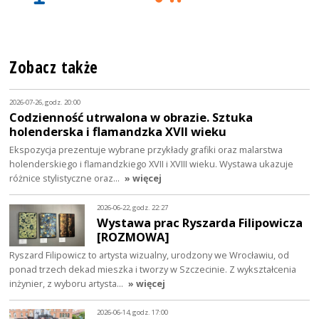
Zobacz także
2026-07-26, godz. 20:00
Codzienność utrwalona w obrazie. Sztuka
holenderska i flamandzka XVII wieku
Ekspozycja prezentuje wybrane przykłady grafiki oraz malarstwa
holenderskiego i flamandzkiego XVII i XVIII wieku. Wystawa ukazuje
różnice stylistyczne oraz…
» więcej
2026-06-22, godz. 22:27
Wystawa prac Ryszarda Filipowicza
[ROZMOWA]
Ryszard Filipowicz to artysta wizualny, urodzony we Wrocławiu, od
ponad trzech dekad mieszka i tworzy w Szczecinie. Z wykształcenia
inżynier, z wyboru artysta…
» więcej
2026-06-14, godz. 17:00