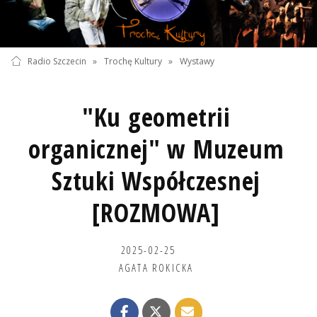
Radio Szczecin
»
Trochę Kultury
»
Wystawy
"Ku geometrii
organicznej" w Muzeum
Sztuki Współczesnej
[ROZMOWA]
2025-02-25
AGATA ROKICKA