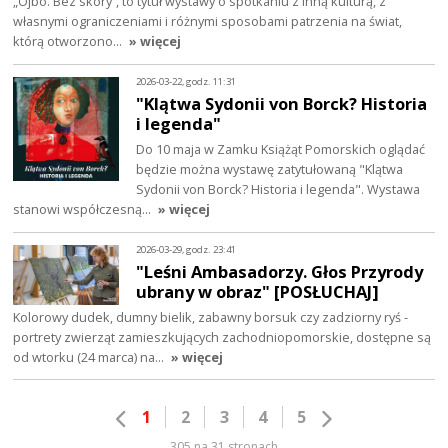
„Ojbo. Bez skóry”, to tytuł wystawy o spotkaniu z inną kulturą, z
własnymi ograniczeniami i różnymi sposobami patrzenia na świat,
którą otworzono…
» więcej
2026-03-22, godz. 11:31
"Klątwa Sydonii von Borck? Historia
i legenda"
Do 10 maja w Zamku Książąt Pomorskich oglądać
będzie można wystawę zatytułowaną "Klątwa
Sydonii von Borck? Historia i legenda". Wystawa
stanowi współczesną…
» więcej
2026-03-29, godz. 23:41
"Leśni Ambasadorzy. Głos Przyrody
ubrany w obraz" [POSŁUCHAJ]
Kolorowy dudek, dumny bielik, zabawny borsuk czy zadziorny ryś -
portrety zwierząt zamieszkujących zachodniopomorskie, dostępne są
od wtorku (24 marca) na…
» więcej
1
2
3
4
5
305 na 31 stronach