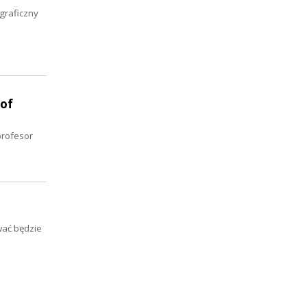
graficzny
 of
profesor
wać będzie