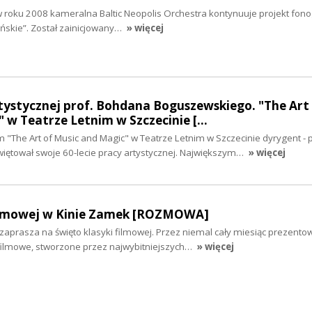
w roku 2008 kameralna Baltic Neopolis Orchestra kontynuuje projekt fono
ńskie”. Został zainicjowany…
» więcej
rtystycznej prof. Bohdana Boguszewskiego. "The Art
 w Teatrze Letnim w Szczecinie […
"The Art of Music and Magic" w Teatrze Letnim w Szczecinie dyrygent - 
ętował swoje 60-lecie pracy artystycznej. Największym…
» więcej
filmowej w Kinie Zamek [ROZMOWA]
aprasza na święto klasyki filmowej. Przez niemal cały miesiąc prezento
ilmowe, stworzone przez najwybitniejszych…
» więcej