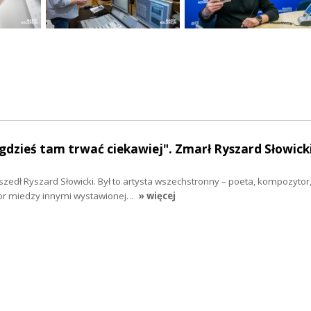
dzieś tam trwać ciekawiej". Zmarł Ryszard Słowick
szedł Ryszard Słowicki. Był to artysta wszechstronny – poeta, kompozytor,
or miedzy innymi wystawionej…
» więcej