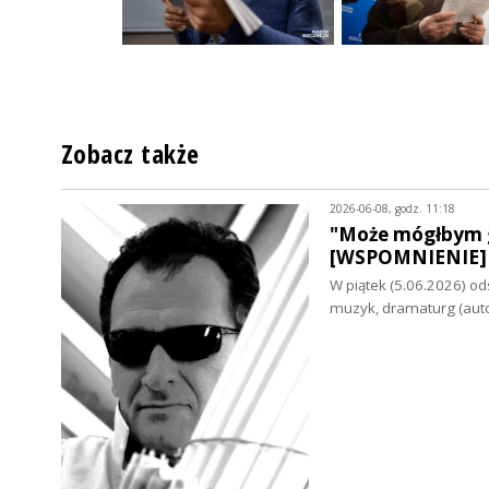
Zobacz także
2026-06-08, godz. 11:18
"Może mógłbym g
[WSPOMNIENIE]
W piątek (5.06.2026) od
muzyk, dramaturg (aut