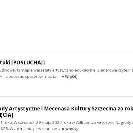
tuki [POSŁUCHAJ]
udniowe, familijne warsztaty artystyczno-edukacyjne, plenerowa czytelni
wki, a podczas spacerów można…
» więcej
y Artystyczne i Mecenasa Kultury Szczecina za rok
ĘCIA]
 roku. W czwartek, 29 maja 2026 roku w Willi Lentza wręczono Nagrody 
 2025. Wyróżnienia przyznano w…
» więcej