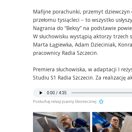
Mafijne porachunki, przemyt dziewczyn d
przełomu tysiącleci – to wszystko usłys
Nagrania do “Beksy” na podstawie powie
W słuchowisku wystąpią aktorzy trzech 
Marta Łągiewka, Adam Dzieciniak, Konrad
pracownicy Radia Szczecin.
Premiera słuchowiska, w adaptacji I reż
Studiu S1 Radia Szczecin. Za realizację
Posłuchaj relacji Joanny Skoniecznej