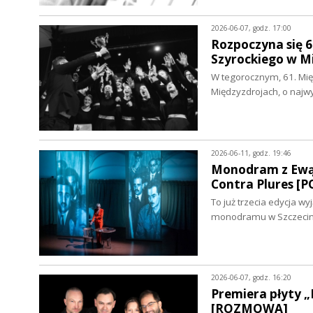
2026-06-07, godz. 17:00
Rozpoczyna się 6
Szyrockiego w 
W tegorocznym, 61. Mię
Międzyzdrojach, o naj
2026-06-11, godz. 19:46
Monodram z Ewą B
Contra Plures [
To już trzecia edycja w
monodramu w Szczecini
2026-06-07, godz. 16:20
Premiera płyty „
[ROZMOWA]