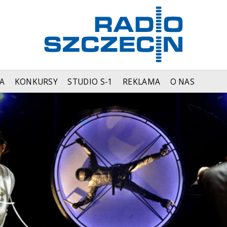
A
KONKURSY
STUDIO S-1
REKLAMA
O NAS