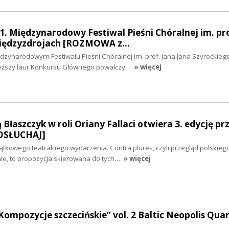
1. Międzynarodowy Festiwal Pieśni Chóralnej im. pro
Międzyzdrojach [ROZMOWA z…
dzynarodowym Festiwalu Pieśni Chóralnej im. prof. Jana Jana Szyrockieg
wyższy laur Konkursu Głównego powalczy…
» więcej
łaszczyk w roli Oriany Fallaci otwiera 3. edycję pr
POSŁUCHAJ]
yjątkowego teatralnego wydarzenia. Contra plures, czyli przegląd polskieg
e, to propozycja skierowana do tych…
» więcej
Kompozycje szczecińskie” vol. 2 Baltic Neopolis Qua