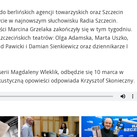
o berlińskich agencji towarzyskich oraz Szczecin
zycie w najnowszym słuchowisku Radia Szczecin.
ści Marcina Grzelaka zakończyły się w tym tygodniu.
szczecińskich teatrów: Olga Adamska, Marta Uszko,
 Pawicki i Damian Sienkiewicz oraz dziennikarze I
yserii Magdaleny Wleklik, odbędzie się 10 marca w
 akustyczną opowieści odpowiada Krzysztof Skonieczny.