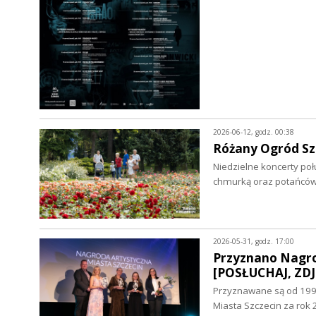
2026-06-12, godz. 00:38
Różany Ogród Sz
Niedzielne koncerty poł
chmurką oraz potańcó
2026-05-31, godz. 17:00
Przyznano Nagrod
[POSŁUCHAJ, ZDJ
Przyznawane są od 1991
Miasta Szczecin za rok