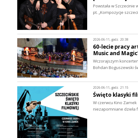
Powstała w Szczecinie 
pt. „Kompozycje szczeci
2026-06-11, godz. 20:38
60-lecie pracy a
Music and Magic"
Wczorajszym koncertem 
Bohdan Boguszewski świ
2026-06-11, godz. 21:15
Święto klasyki 
W czerwcu Kino Zamek z
niezapomniane dzieła f