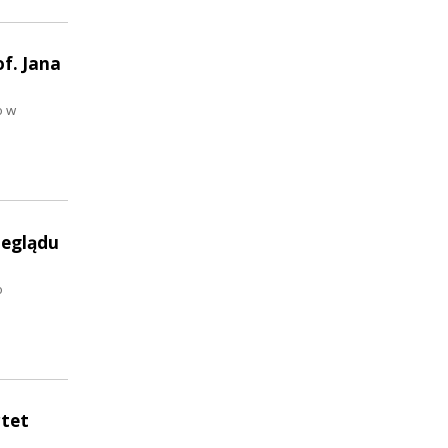
f. Jana
o w
zeglądu
o
rtet