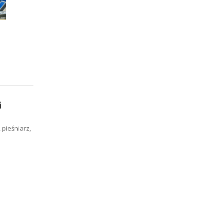
i
 pieśniarz,