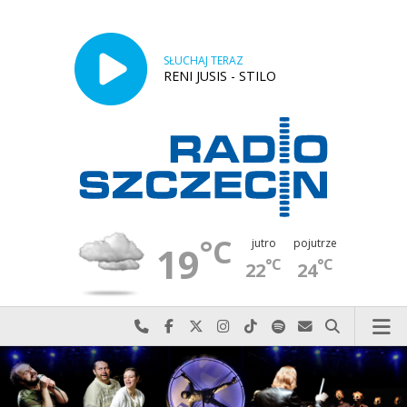
SŁUCHAJ TERAZ
RENI JUSIS - STILO
°C
jutro
pojutrze
19
°C
°C
22
24
Najlepiej po prostu do nas zadzwoń
Odwiedź nas na Facebook-u
Odwiedź nas na X
Odwiedź nas na Instagram-ie
Odwiedź nas na TikTok-u
Szukaj nas na Spotify
Wyślij do nas w
Szukaj