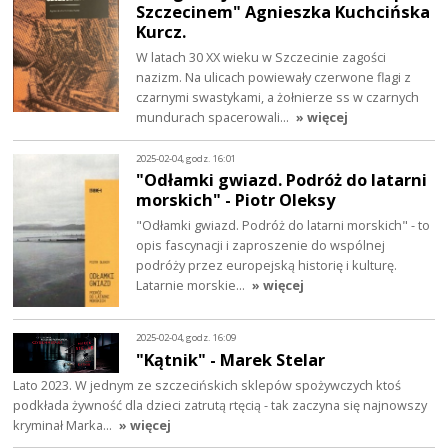
Szczecinem" Agnieszka Kuchcińska
Kurcz.
W latach 30 XX wieku w Szczecinie zagości
nazizm. Na ulicach powiewały czerwone flagi z
czarnymi swastykami, a żołnierze ss w czarnych
mundurach spacerowali…
» więcej
2025-02-04, godz. 16:01
"Odłamki gwiazd. Podróż do latarni
morskich" - Piotr Oleksy
"Odłamki gwiazd. Podróż do latarni morskich" - to
opis fascynacji i zaproszenie do wspólnej
podróży przez europejską historię i kulturę.
Latarnie morskie…
» więcej
2025-02-04, godz. 16:09
"Kątnik" - Marek Stelar
Lato 2023. W jednym ze szczecińskich sklepów spożywczych ktoś
podkłada żywność dla dzieci zatrutą rtęcią - tak zaczyna się najnowszy
kryminał Marka…
» więcej