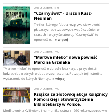
2025-05-05, godz. 15:48
"Czarny świt" - Urszuli Kusz-
Neuman
Thriller, którego fabuła rozgrywa się w dwóch
płaszczyznach czasowych, współcześnie i w
czasach II wojny światowej. "Czarny świt" to
opowieść o…
» więcej
2025-04-27, godz. 17:00
"Martwe mleko" nowa powieść
Marcina Grzelaka
"Martwe mleko" to opowieść o zbrodni bez kary, o przyszłości i
ludziach bezradnych wobec przeznaczenia. Początek tej historii to
wydarzenia do których Niemcy…
» więcej
2025-04-06, godz. 17:00
Książka za złotówkę akcja Książnicy
Pomorskiej i Stowarzyszenia
Bibliotekarzy w Polsce.
Modlitewnik z XVIII wieku i harmonijka ustna z 1920 roku wzbogaciły w