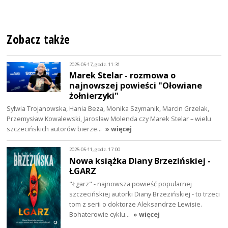
Zobacz także
2025-05-17, godz. 11:31
Marek Stelar - rozmowa o
najnowszej powieści "Ołowiane
żołnierzyki"
Sylwia Trojanowska, Hania Beza, Monika Szymanik, Marcin Grzelak,
Przemysław Kowalewski, Jarosław Molenda czy Marek Stelar – wielu
szczecińskich autorów bierze…
» więcej
2025-05-11, godz. 17:00
Nowa książka Diany Brzezińskiej -
ŁGARZ
"Łgarz" - najnowsza powieść popularnej
szczecińskiej autorki Diany Brzezińskiej - to trzeci
tom z serii o doktorze Aleksandrze Lewisie.
Bohaterowie cyklu…
» więcej