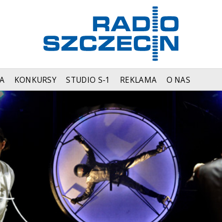
A
KONKURSY
STUDIO S-1
REKLAMA
O NAS