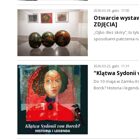
2026-03-29, godz. 17:00
Otwarcie wysta
ZDJĘCIA]
„Ojbo. Bez skóry”, to ty
sposobami patrzenia na
2026-03-22, godz. 11:31
"Klątwa Sydonii 
Do 10 maja w Zamku Ksi
Borck? Historia i lege