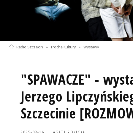
Radio Szczecin
»
Trochę Kultury
»
Wystawy
"SPAWACZE" - wyst
Jerzego Lipczyński
Szczecinie [ROZMO
2025-03-16
AGATA ROKICKA