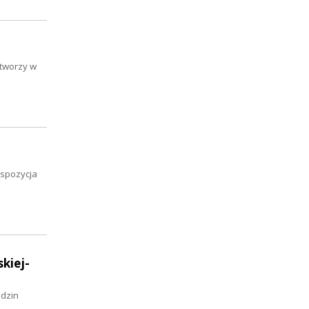
 tworzy w
kspozycja
kiej-
odzin