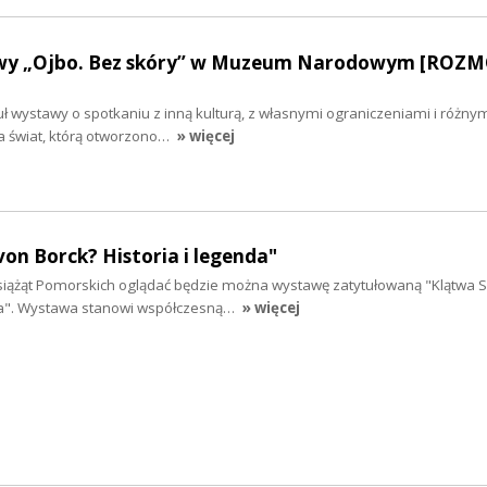
wy „Ojbo. Bez skóry” w Muzeum Narodowym [ROZ
tuł wystawy o spotkaniu z inną kulturą, z własnymi ograniczeniami i różny
 świat, którą otworzono…
» więcej
von Borck? Historia i legenda"
ążąt Pomorskich oglądać będzie można wystawę zatytułowaną "Klątwa S
nda". Wystawa stanowi współczesną…
» więcej