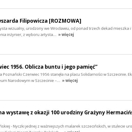
yszarda Filipowicza [ROZMOWA]
rtysta wizualny, urodzony we Wrocławiu, od ponad trzech dekad mieszka i
enia inżynier, z wyboru artysta…
» więcej
iec 1956. Oblicza buntu i jego pamięć”
 Poznański Czerwiec 1956 stanęła na placu Solidarności w Szczecinie. E
zeum Narodowym w Szczecinie –…
» więcej
na wystawę z okazji 100 urodziny Grażyny Hermacińs
kiej - Nyczki jednej z ważniejszych malarek szczecińskich, w stulecie ur