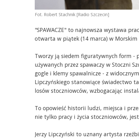
Fot. Robert Stachnik [Radio Szczecin]
"SPAWACZE" to najnowsza wystawa prac r
otwarta w piątek (14 marca) w Morskim 
Tworzy ją siedem figuratywnych form - 
używanych przez spawaczy w Stoczni Szcz
gogle i klemy spawalnicze - z widocznym
Lipczyńskiego stanowiące świadectwo ta
losów stoczniowców, wzbogacając instal
To opowieść historii ludzi, miejsca i pr
nie tylko pracy i życia stoczniowców, jes
Jerzy Lipczyński to uznany artysta rze