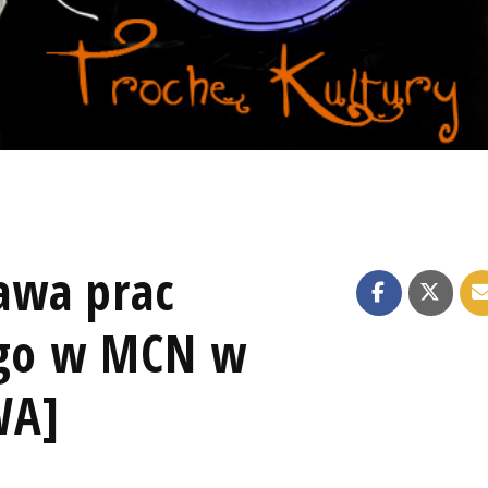
awa prac
ego w MCN w
WA]