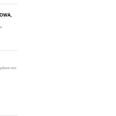
MOWA,
mi
ydonii von