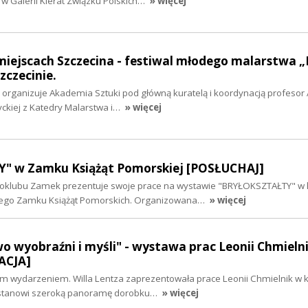
 w Galerii Kierat Związku Polskich…
» więcej
miejscach Szczecina - festiwal młodego malarstwa 
zczecinie.
y organizuje Akademia Sztuki pod główną kuratelą i koordynacją profesor
ckiej z Katedry Malarstwa i…
» więcej
" w Zamku Książąt Pomorskiej [POSŁUCHAJ]
otoklubu Zamek prezentuje swoje prace na wystawie "BRYŁOKSZTAŁTY" w 
iego Zamku Książąt Pomorskich. Organizowana…
» więcej
 wyobraźni i myśli" - wystawa prac Leonii Chmieln
LACJA]
ym wydarzeniem. Willa Lentza zaprezentowała prace Leonii Chmielnik w k
 stanowi szeroką panoramę dorobku…
» więcej