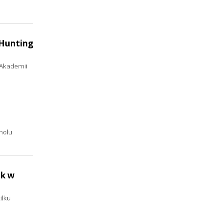
„Hunting
 Akademii
holu
ik w
ilku