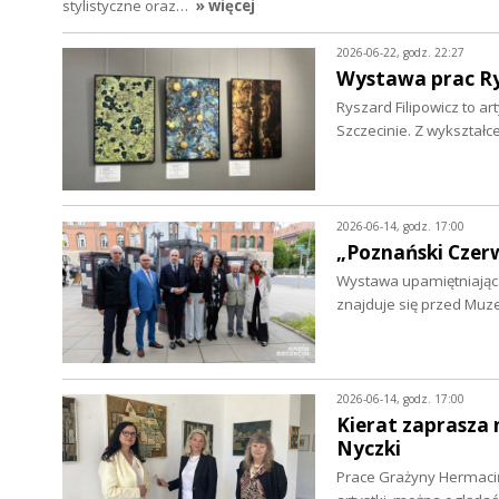
stylistyczne oraz…
» więcej
2026-06-22, godz. 22:27
Wystawa prac R
Ryszard Filipowicz to a
Szczecinie. Z wykształc
2026-06-14, godz. 17:00
„Poznański Czerw
Wystawa upamiętniająca
znajduje się przed Mu
2026-06-14, godz. 17:00
Kierat zaprasza 
Nyczki
Prace Grażyny Hermacińs