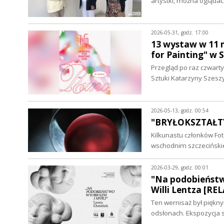
artystki, można oglądać
2026-05-31, godz. 17:00
13 wystaw w 11 
for Painting" w S
Przegląd po raz czwart
Sztuki Katarzyny Szeszy
2026-05-13, godz. 00:54
"BRYŁOKSZTAŁTY
Kilkunastu członków F
wschodnim szczecińsk
2026-03-29, godz. 00:01
"Na podobieństwo
Willi Lentza [RE
Ten wernisaż był piękn
odsłonach. Ekspozycja