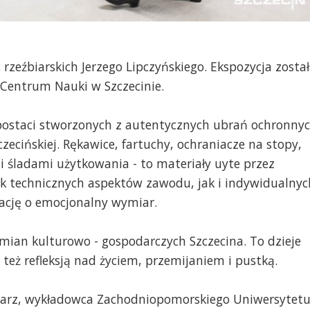
zeźbiarskich Jerzego Lipczyńskiego. Ekspozycja zosta
Centrum Nauki w Szczecinie.
postaci stworzonych z autentycznych ubrań ochronny
ecińskiej. Rękawice, fartuchy, ochraniacze na stopy,
i śladami użytkowania - to materiały uyte przez
k technicznych aspektów zawodu, jak i indywidualnyc
ację o emocjonalny wymiar.
zemian kulturowo - gospodarczych Szczecina. To dzieje
t też refleksją nad życiem, przemijaniem i pustką.
źbiarz, wykładowca Zachodniopomorskiego Uniwersytet