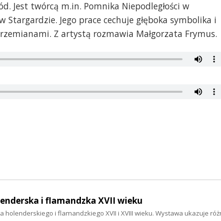
ód. Jest twórcą m.in. Pomnika Niepodległości w
w Stargardzie. Jego prace cechuje głęboka symbolika i
i przemianami. Z artystą rozmawia Małgorzata Frymus.
enderska i flamandzka XVII wieku
 holenderskiego i flamandzkiego XVII i XVIII wieku. Wystawa ukazuje róż