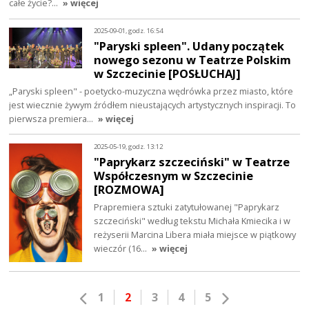
całe życie?…
» więcej
2025-09-01, godz. 16:54
"Paryski spleen". Udany początek
nowego sezonu w Teatrze Polskim
w Szczecinie [POSŁUCHAJ]
„Paryski spleen" - poetycko-muzyczna wędrówka przez miasto, które
jest wiecznie żywym źródłem nieustających artystycznych inspiracji. To
pierwsza premiera…
» więcej
2025-05-19, godz. 13:12
"Paprykarz szczeciński" w Teatrze
Współczesnym w Szczecinie
[ROZMOWA]
Prapremiera sztuki zatytułowanej "Paprykarz
szczeciński" według tekstu Michała Kmiecika i w
reżyserii Marcina Libera miała miejsce w piątkowy
wieczór (16…
» więcej
1
2
3
4
5