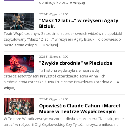
dominuje kolor…
» więcej
2025-11-30, godz. 17:00
"Masz 12 lat i..." w reżyserii Agaty
Biziuk.
Teatr Współczesny w Szczecinie zaprosił swoich widzów na spektakl
zatytułowany "Masz 12 lat i..." w reżyserii Agaty Biziuk. To opowieść o
nastoletnim chłopcu…
» więcej
2025-11-23, godz. 17:00
"Zwykła zbrodnia" w Pleciudze
Ta historia wydarzyła się naprawdę
czterdziestotrzyletni Krzysztof czterdziestoletnia Anna i ich
siedmioletnia córeczka Zuzia True crime Prawdziwa zbrodnia A…
»
więcej
2025-11-09, godz. 17:00
Opowieść o Claude Cahun i Marcel
Moore w Teatrze Współczesnym
W Teatrze Współczesnym wczoraj odbyła się premiera "Nie całuj mnie
teraz" w reżyserii Olgi Ciężkowskiej. Czy Ty też marzysz o miłości na