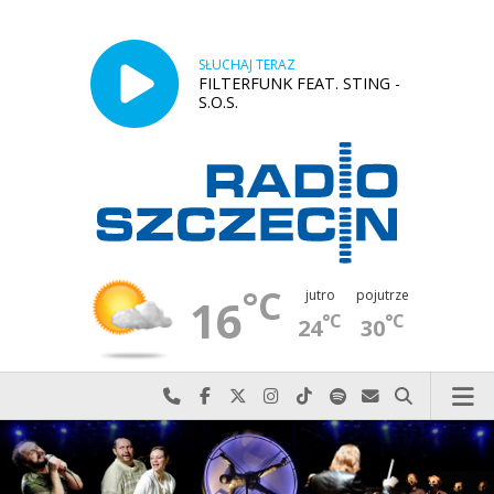
SŁUCHAJ TERAZ
FILTERFUNK FEAT. STING -
S.O.S.
°C
jutro
pojutrze
16
°C
°C
24
30
Najlepiej po prostu do nas zadzwoń
Odwiedź nas na Facebook-u
Odwiedź nas na X
Odwiedź nas na Instagram-ie
Odwiedź nas na TikTok-u
Szukaj nas na Spotify
Wyślij do nas w
Szukaj