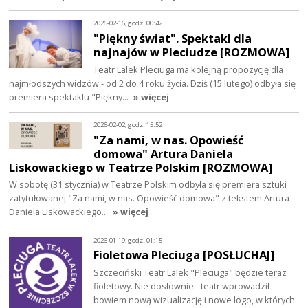
2026-02-16, godz. 00:42
"Piękny świat". Spektakl dla
najnajów w Pleciudze [ROZMOWA]
Teatr Lalek Pleciuga ma kolejną propozycję dla
najmłodszych widzów - od 2 do 4 roku życia. Dziś (15 lutego) odbyła się
premiera spektaklu "Piękny…
» więcej
2026-02-02, godz. 15:52
"Za nami, w nas. Opowieść
domowa" Artura Daniela
Liskowackiego w Teatrze Polskim [ROZMOWA]
W sobotę (31 stycznia) w Teatrze Polskim odbyła się premiera sztuki
zatytułowanej "Za nami, w nas. Opowieść domowa" z tekstem Artura
Daniela Liskowackiego…
» więcej
2026-01-19, godz. 01:15
Fioletowa Pleciuga [POSŁUCHAJ]
Szczeciński Teatr Lalek "Pleciuga" będzie teraz
fioletowy. Nie dosłownie - teatr wprowadził
bowiem nową wizualizację i nowe logo, w których