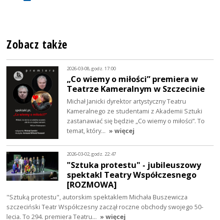
Zobacz także
2026-03-08, godz. 17:00
„Co wiemy o miłości” premiera w
Teatrze Kameralnym w Szczecinie
Michał Janicki dyrektor artystyczny Teatru
Kameralnego ze studentami z Akademii Sztuki
zastanawiać się będzie „Co wiemy o miłości”. To
temat, który…
» więcej
2026-03-02, godz. 22:47
"Sztuka protestu" - jubileuszowy
spektakl Teatry Współczesnego
[ROZMOWA]
"Sztuką protestu", autorskim spektaklem Michała Buszewicza
szczeciński Teatr Współczesny zaczął roczne obchody swojego 50-
lecia. To 294. premiera Teatru…
» więcej