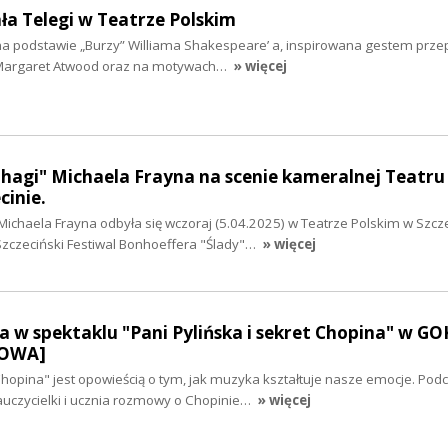
ła Telegi w Teatrze Polskim
 na podstawie „Burzy” Williama Shakespeare’ a, inspirowana gestem prze
” Margaret Atwood oraz na motywach…
» więcej
hagi" Michaela Frayna na scenie kameralnej Teatru
cinie.
chaela Frayna odbyła się wczoraj (5.04.2025) w Teatrze Polskim w Szcze
zczeciński Festiwal Bonhoeffera "Ślady"…
» więcej
 w spektaklu "Pani Pylińska i sekret Chopina" w GO
MOWA]
 Chopina" jest opowieścią o tym, jak muzyka kształtuje nasze emocje. Pod
uczycielki i ucznia rozmowy o Chopinie…
» więcej