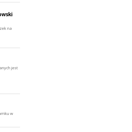
owski
ązek na
anych jest
Zamku w