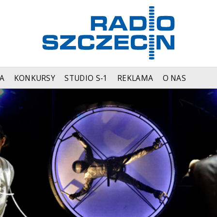
A
KONKURSY
STUDIO S-1
REKLAMA
O NAS