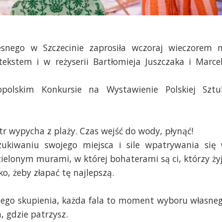
snego w Szczecinie zaprosiła wczoraj wieczorem 
tekstem i w reżyserii Bartłomieja Juszczaka i Marce
polskim Konkursie na Wystawienie Polskiej Sztu
tr wypycha z plaży. Czas wejść do wody, płynąć!
zukiwaniu swojego miejsca i sile wpatrywania się
ielonym murami, w której bohaterami są ci, którzy ży
o, żeby złapać tę najlepszą.
zego skupienia, każda fala to moment wyboru własne
, gdzie patrzysz.