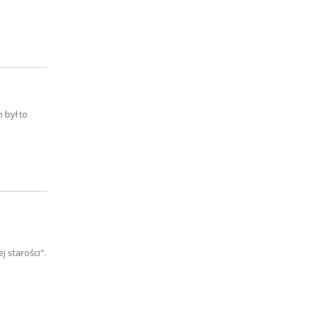
 był to
 starości".