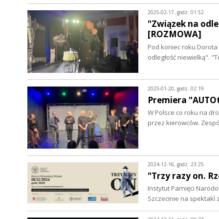
2025-02-17, godz. 01:52
"Związek na odle
[ROZMOWA]
Pod koniec roku Dorota 
odległość niewielką". 
2025-01-20, godz. 02:19
Premiera "AUTO
W Polsce co roku na dr
przez kierowców. Zesp
2024-12-16, godz. 23:25
"Trzy razy on. 
Instytut Pamięci Narod
Szczecinie na spektakl