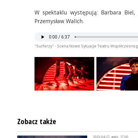
W spektaklu występują: Barbara Biel,
Przemysław Walich.
"Surferzy" - Scena Nowe Sytuacje Teatru Współczesneg
Zobacz także
2025-04-27, godz. 17:00