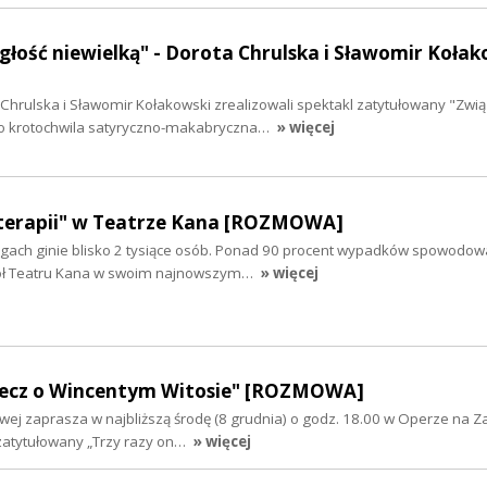
głość niewielką" - Dorota Chrulska i Sławomir Kołak
Chrulska i Sławomir Kołakowski zrealizowali spektakl zatytułowany "Zwi
"To krotochwila satyryczno-makabryczna…
» więcej
terapii" w Teatrze Kana [ROZMOWA]
ogach ginie blisko 2 tysiące osób. Ponad 90 procent wypadków spowodow
ół Teatru Kana w swoim najnowszym…
» więcej
Rzecz o Wincentym Witosie" [ROZMOWA]
owej zaprasza w najbliższą środę (8 grudnia) o godz. 18.00 w Operze na 
 zatytułowany „Trzy razy on…
» więcej