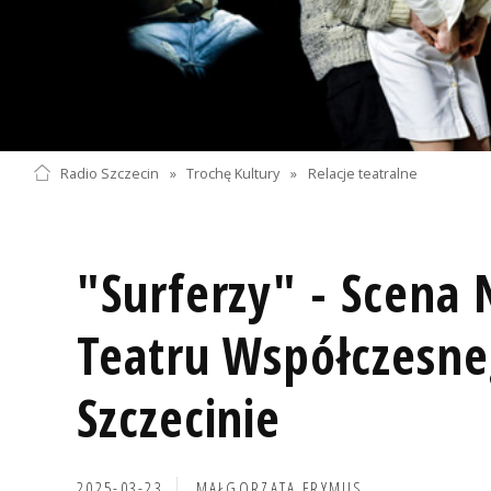
Radio Szczecin
»
Trochę Kultury
»
Relacje teatralne
"Surferzy" - Scena
Teatru Współczesn
Szczecinie
2025-03-23
MAŁGORZATA FRYMUS