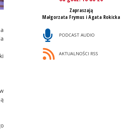
Zapraszają
Małgorzata Frymus i Agata Rokicka
na
PODCAST AUDIO
la
AKTUALNOŚCI RSS
ki
 w
ją
go