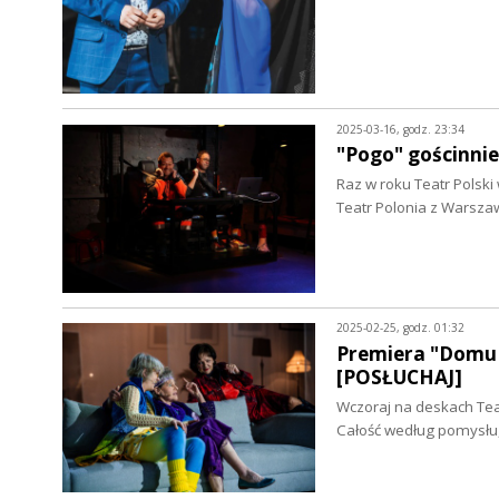
2025-03-16, godz. 23:34
"Pogo" gościnni
Raz w roku Teatr Polski 
Teatr Polonia z Warsza
2025-02-25, godz. 01:32
Premiera "Domu 
[POSŁUCHAJ]
Wczoraj na deskach Tea
Całość według pomysłu,