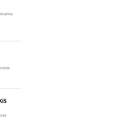
pisania
cinie.
KiS
czas