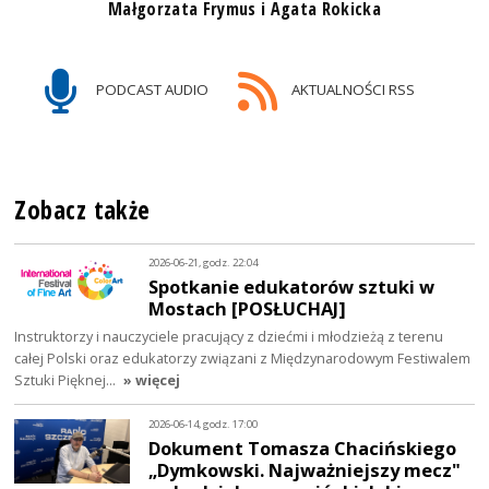
Małgorzata Frymus i Agata Rokicka
PODCAST AUDIO
AKTUALNOŚCI RSS
Zobacz także
2026-06-21, godz. 22:04
Spotkanie edukatorów sztuki w
Mostach [POSŁUCHAJ]
Instruktorzy i nauczyciele pracujący z dziećmi i młodzieżą z terenu
całej Polski oraz edukatorzy związani z Międzynarodowym Festiwalem
Sztuki Pięknej…
» więcej
2026-06-14, godz. 17:00
Dokument Tomasza Chacińskiego
„Dymkowski. Najważniejszy mecz"