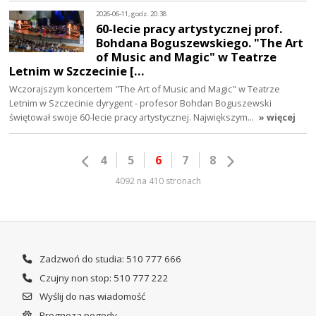
2026-06-11, godz. 20:38
60-lecie pracy artystycznej prof.
Bohdana Boguszewskiego. "The Art
of Music and Magic" w Teatrze
Letnim w Szczecinie […
Wczorajszym koncertem "The Art of Music and Magic" w Teatrze
Letnim w Szczecinie dyrygent - profesor Bohdan Boguszewski
świętował swoje 60-lecie pracy artystycznej. Największym…
» więcej
4
5
6
7
8
4092 na 410 stronach
Zadzwoń do studia: 510 777 666
Czujny non stop: 510 777 222
Wyślij do nas wiadomość
Prognoza pogody