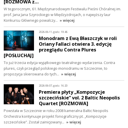
[ROZMOWA z…
W tegorocznym, 61. Międzynarodowym Festiwalu Pieśni Chóralnej im.
prof. Jana Jana Szyrockiego w Międzyzdrojach, o najwyższy laur
Konkursu Głównego powalczy…
» więcej
2026-06-11, godz. 19:46
Monodram z Ewą Błaszczyk w roli
Oriany Fallaci otwiera 3. edycję
przeglądu Contra Plures
[POSŁUCHAJ]
To już trzecia edycja wyjątkowego teatralnego wydarzenia. Contra
plures, czyli przegląd polskiego monodramu w Szczecinie, to
propozycja skierowana do tych…
» więcej
2026-06-07, godz. 16:20
Premiera płyty „Kompozycje
szczecińskie” vol. 2 Baltic Neopolis
Quartet [ROZMOWA]
Powstała w Szczecinie w roku 2008 kameralna Baltic Neopolis
Orchestra kontynuuje projekt fonograficzny pt. „Kompozycje
szczecińskie”. Został zainicjowany…
» więcej