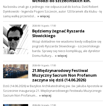
wchodzi do szczecińskich kin.
Na boisku znali go z jednego: nie odpuszczał do końca. Dziś Robert
Dymkowski - legenda Pogoni Szczecin, autor 120 bramek dla klubu - tę
samą walkę przeniósł…
» więcej
2026-06-14, godz. 17:00
Będziemy żegnać Ryszarda
Słowickiego
Wciąż dokładnie nie wiadomo kiedy odbędzie się
pogrzeb Ryszarda Słowickiego - szczecińskiego
barda. Sprawy się nieco komplikują, ale dyrektor
Domu Kultury…
» więcej
2026-06-14, godz. 17:00
21.Międzynarodowy Festiwal
Muzyczny Sacrum Non Profanum
zaczyna się dziś (14.06.2026)
Dziś (14.06.2026) w Bazylice Archikatedralnej pw. św. Jakuba Apostoła w
Szczecinie inauguracja 21. Międzynarodowego Festiwalu Muzycznego
Sacrum Non Profanum…
» więcej
2026-06-14, godz. 17:00