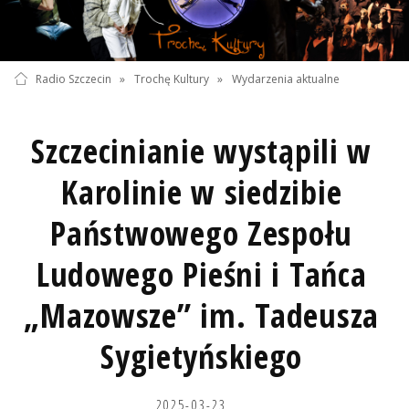
Radio Szczecin
»
Trochę Kultury
»
Wydarzenia aktualne
Szczecinianie wystąpili w
Karolinie w siedzibie
Państwowego Zespołu
Ludowego Pieśni i Tańca
„Mazowsze” im. Tadeusza
Sygietyńskiego
2025-03-23