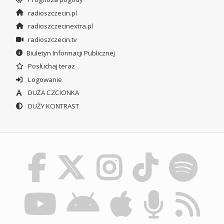
radioszczecin.pl
radioszczecinextra.pl
radioszczecin.tv
Biuletyn Informacji Publicznej
Posłuchaj teraz
Logowanie
DUŻA CZCIONKA
DUŻY KONTRAST