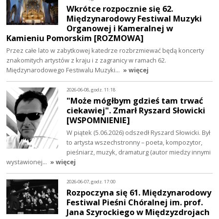
Wkrótce rozpocznie się 62.
Międzynarodowy Festiwal Muzyki
Organowej i Kameralnej w
Kamieniu Pomorskim [ROZMOWA]
Przez całe lato w zabytkowej katedrze rozbrzmiewać będą koncerty
znakomitych artystów z kraju i z zagranicy w ramach 62.
Międzynarodowego Festiwalu Muzyki…
» więcej
2026-06-08, godz. 11:18
"Może mógłbym gdzieś tam trwać
ciekawiej". Zmarł Ryszard Słowicki
[WSPOMNIENIE]
W piątek (5.06.2026) odszedł Ryszard Słowicki. Był
to artysta wszechstronny – poeta, kompozytor,
pieśniarz, muzyk, dramaturg (autor miedzy innymi
wystawionej…
» więcej
2026-06-07, godz. 17:00
Rozpoczyna się 61. Międzynarodowy
Festiwal Pieśni Chóralnej im. prof.
Jana Szyrockiego w Międzyzdrojach