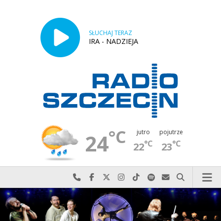
SŁUCHAJ TERAZ
IRA - NADZIEJA
°C
jutro
pojutrze
24
°C
°C
22
23
Najlepiej po prostu do nas zadzwoń
Odwiedź nas na Facebook-u
Odwiedź nas na X
Odwiedź nas na Instagram-ie
Odwiedź nas na TikTok-u
Szukaj nas na Spotify
Wyślij do nas w
Szukaj