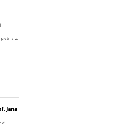
i
 pieśniarz,
f. Jana
o w