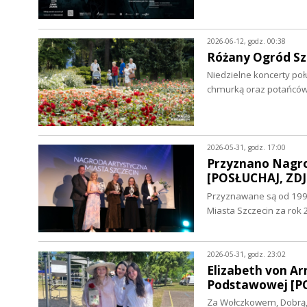
2026-06-12, godz. 00:38
Różany Ogród Sz
Niedzielne koncerty poł
chmurką oraz potańcó
2026-05-31, godz. 17:00
Przyznano Nagrod
[POSŁUCHAJ, ZDJ
Przyznawane są od 1991
Miasta Szczecin za rok
2026-05-31, godz. 23:02
Elizabeth von Ar
Podstawowej [P
Za Wołczkowem, Dobrą, 