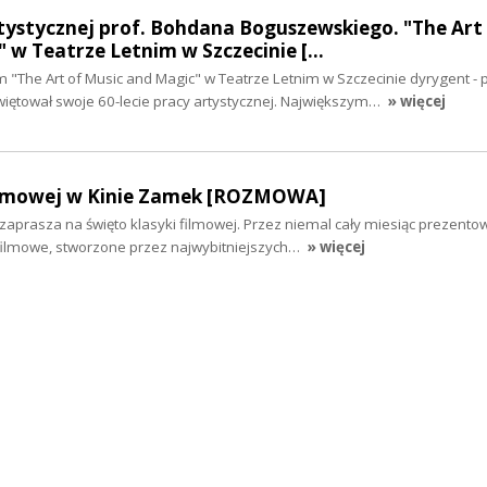
rtystycznej prof. Bohdana Boguszewskiego. "The Art
 w Teatrze Letnim w Szczecinie […
"The Art of Music and Magic" w Teatrze Letnim w Szczecinie dyrygent - 
ętował swoje 60-lecie pracy artystycznej. Największym…
» więcej
filmowej w Kinie Zamek [ROZMOWA]
aprasza na święto klasyki filmowej. Przez niemal cały miesiąc prezento
ilmowe, stworzone przez najwybitniejszych…
» więcej