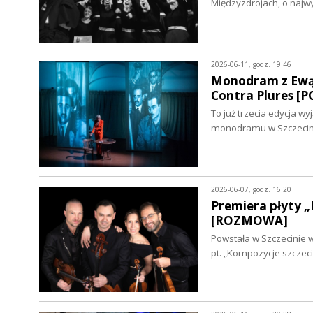
Międzyzdrojach, o naj
2026-06-11, godz. 19:46
Monodram z Ewą B
Contra Plures [
To już trzecia edycja w
monodramu w Szczecini
2026-06-07, godz. 16:20
Premiera płyty „
[ROZMOWA]
Powstała w Szczecinie 
pt. „Kompozycje szczeci