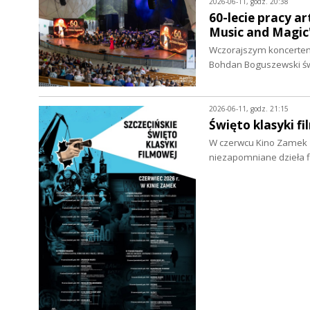
2026-06-11, godz. 20:38
60-lecie pracy a
Music and Magic"
Wczorajszym koncertem 
Bohdan Boguszewski świ
2026-06-11, godz. 21:15
Święto klasyki 
W czerwcu Kino Zamek z
niezapomniane dzieła f