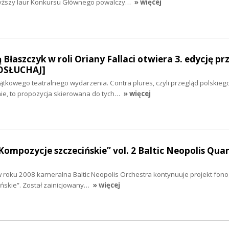
wyższy laur Konkursu Głównego powalczy…
» więcej
łaszczyk w roli Oriany Fallaci otwiera 3. edycję pr
POSŁUCHAJ]
yjątkowego teatralnego wydarzenia. Contra plures, czyli przegląd polskieg
e, to propozycja skierowana do tych…
» więcej
Kompozycje szczecińskie” vol. 2 Baltic Neopolis Qua
w roku 2008 kameralna Baltic Neopolis Orchestra kontynuuje projekt fono
ńskie”. Został zainicjowany…
» więcej