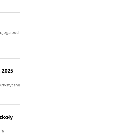
a, joga pod
 2025
Artystyczne
zkoły
ła