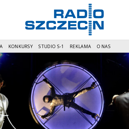
A
KONKURSY
STUDIO S-1
REKLAMA
O NAS