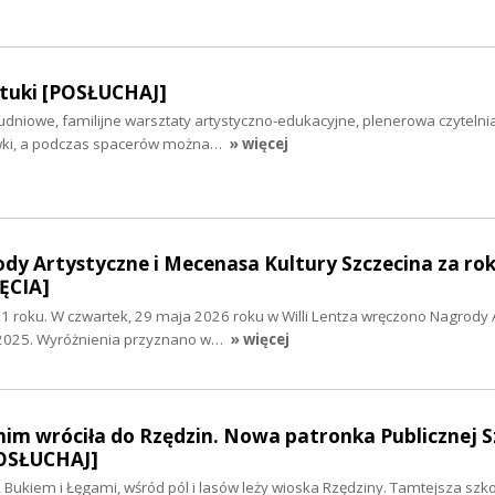
tuki [POSŁUCHAJ]
udniowe, familijne warsztaty artystyczno-edukacyjne, plenerowa czytelni
wki, a podczas spacerów można…
» więcej
y Artystyczne i Mecenasa Kultury Szczecina za rok
ĘCIA]
 roku. W czwartek, 29 maja 2026 roku w Willi Lentza wręczono Nagrody 
 2025. Wyróżnienia przyznano w…
» więcej
nim wróciła do Rzędzin. Nowa patronka Publicznej S
OSŁUCHAJ]
Bukiem i Łęgami, wśród pól i lasów leży wioska Rzędziny. Tamtejsza szko