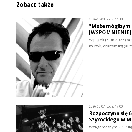
Zobacz także
2026-06-08, godz. 11:18
"Może mógłbym g
[WSPOMNIENIE]
W piątek (5.06.2026) od
muzyk, dramaturg (aut
2026-06-07, godz. 17:00
Rozpoczyna się 6
Szyrockiego w 
W tegorocznym, 61. Mię