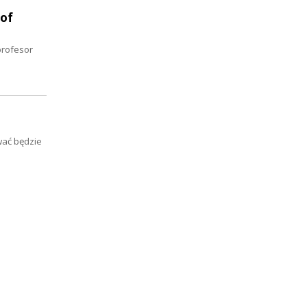
 of
profesor
wać będzie