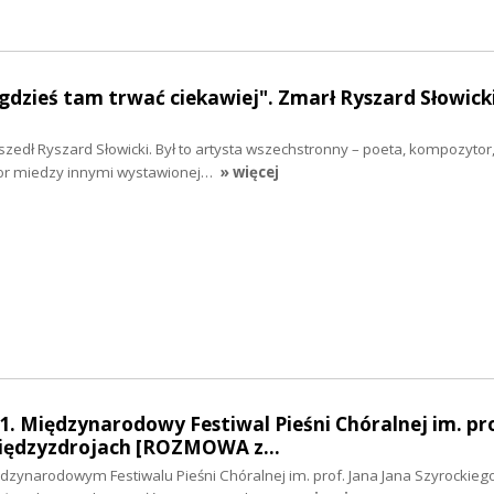
dzieś tam trwać ciekawiej". Zmarł Ryszard Słowick
szedł Ryszard Słowicki. Był to artysta wszechstronny – poeta, kompozytor,
or miedzy innymi wystawionej…
» więcej
1. Międzynarodowy Festiwal Pieśni Chóralnej im. pro
Międzyzdrojach [ROZMOWA z…
dzynarodowym Festiwalu Pieśni Chóralnej im. prof. Jana Jana Szyrockieg