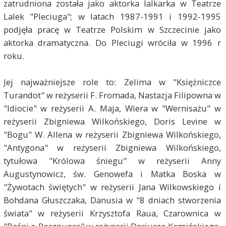
zatrudniona została jako aktorka lalkarka w Teatrze
Lalek "Pleciuga"; w latach 1987-1991 i 1992-1995
podjęła pracę w Teatrze Polskim w Szczecinie jako
aktorka dramatyczna. Do Pleciugi wróciła w 1996 r
roku.
Jej najważniejsze role to: Zelima w "Księżniczce
Turandot" w reżyserii F. Fromada, Nastazja Filipowna w
"Idiocie" w reżyserii A. Maja, Wiera w "Wernisażu" w
reżyserii Zbigniewa Wilkońskiego, Doris Levine w
"Bogu" W. Allena w reżyserii Zbigniewa Wilkońskiego,
"Antygona" w reżyserii Zbigniewa Wilkońskiego,
tytułowa "Królowa śniegu" w reżyserii Anny
Augustynowicz, św. Genowefa i Matka Boska w
"Żywotach świętych" w reżyserii Jana Wilkowskiego i
Bohdana Głuszczaka, Danusia w "8 dniach stworzenia
świata" w reżyserii Krzysztofa Raua, Czarownica w