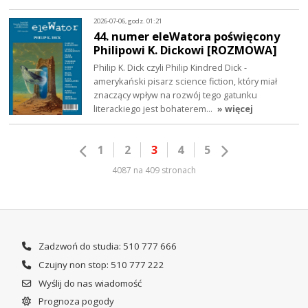
2026-07-06, godz. 01:21
44. numer eleWatora poświęcony
Philipowi K. Dickowi [ROZMOWA]
Philip K. Dick czyli Philip Kindred Dick -
amerykański pisarz science fiction, który miał
znaczący wpływ na rozwój tego gatunku
literackiego jest bohaterem…
» więcej
1
2
3
4
5
4087 na 409 stronach
Zadzwoń do studia: 510 777 666
Czujny non stop: 510 777 222
Wyślij do nas wiadomość
Prognoza pogody