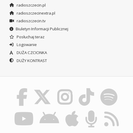
radioszczecin.pl
radioszczecinextra.pl
radioszczecin.tv
Biuletyn Informacji Publicznej
Posłuchaj teraz
Logowanie
DUŻA CZCIONKA
DUŻY KONTRAST