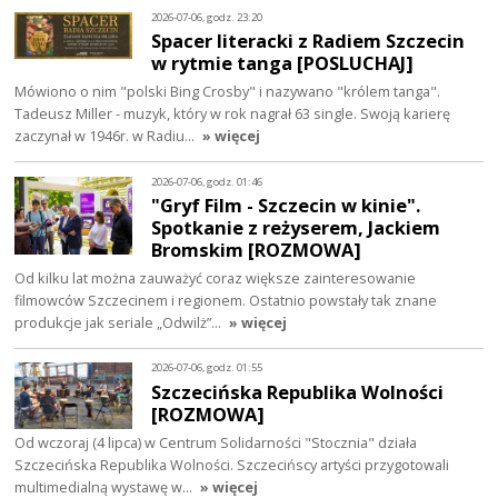
2026-07-06, godz. 23:20
Spacer literacki z Radiem Szczecin
w rytmie tanga [POSLUCHAJ]
Mówiono o nim "polski Bing Crosby" i nazywano "królem tanga".
Tadeusz Miller - muzyk, który w rok nagrał 63 single. Swoją karierę
zaczynał w 1946r. w Radiu…
» więcej
2026-07-06, godz. 01:46
"Gryf Film - Szczecin w kinie".
Spotkanie z reżyserem, Jackiem
Bromskim [ROZMOWA]
Od kilku lat można zauważyć coraz większe zainteresowanie
filmowców Szczecinem i regionem. Ostatnio powstały tak znane
produkcje jak seriale „Odwilż”…
» więcej
2026-07-06, godz. 01:55
Szczecińska Republika Wolności
[ROZMOWA]
Od wczoraj (4 lipca) w Centrum Solidarności "Stocznia" działa
Szczecińska Republika Wolności. Szczecińscy artyści przygotowali
multimedialną wystawę w…
» więcej