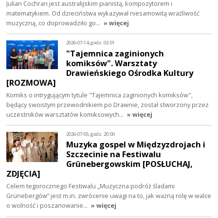
Julian Cochran jest australijskim pianistą, kompozytorem i
matematykiem. Od dzieciństwa wykazywał niesamowitą wrażliwość
muzyczną, co doprowadziło go…
» więcej
2026-07-14, godz. 02:01
"Tajemnica zaginionych
komiksów". Warsztaty
Drawieńskiego Ośrodka Kultury
[ROZMOWA]
Komiks o intrygującym tytule "Tajemnica zaginionych komiksów",
będący swoistym przewodnikiem po Drawnie, został stworzony przez
uczestników warsztatów komiksowych…
» więcej
2026-07-05, godz. 20:00
Muzyka gospel w Międzyzdrojach i
Szczecinie na Festiwalu
Grünebergowskim [POSŁUCHAJ,
ZDJĘCIA]
Celem tegorocznego Festiwalu „Muzyczna podróż śladami
Grünebergów” jest m.in. zwrócenie uwagi na to, jak ważną rolę w walce
o wolność i poszanowanie…
» więcej