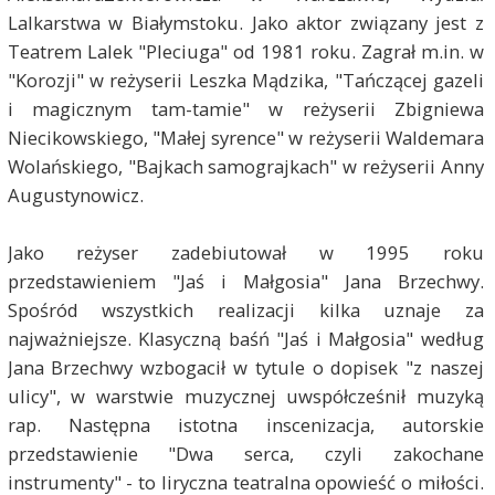
Lalkarstwa w Białymstoku. Jako aktor związany jest z
Teatrem Lalek "Pleciuga" od 1981 roku. Zagrał m.in. w
"Korozji" w reżyserii Leszka Mądzika, "Tańczącej gazeli
i magicznym tam-tamie" w reżyserii Zbigniewa
Niecikowskiego, "Małej syrence" w reżyserii Waldemara
Wolańskiego, "Bajkach samograjkach" w reżyserii Anny
Augustynowicz.
Jako reżyser zadebiutował w 1995 roku
przedstawieniem "Jaś i Małgosia" Jana Brzechwy.
Spośród wszystkich realizacji kilka uznaje za
najważniejsze. Klasyczną baśń "Jaś i Małgosia" według
Jana Brzechwy wzbogacił w tytule o dopisek "z naszej
ulicy", w warstwie muzycznej uwspółcześnił muzyką
rap. Następna istotna inscenizacja, autorskie
przedstawienie "Dwa serca, czyli zakochane
instrumenty" - to liryczna teatralna opowieść o miłości.