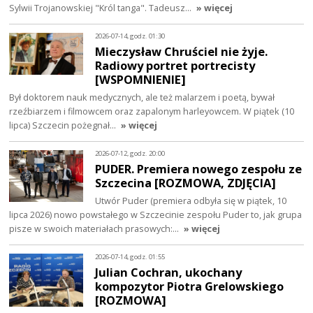
Sylwii Trojanowskiej "Król tanga". Tadeusz…
» więcej
2026-07-14, godz. 01:30
Mieczysław Chruściel nie żyje.
Radiowy portret portrecisty
[WSPOMNIENIE]
Był doktorem nauk medycznych, ale też malarzem i poetą, bywał
rzeźbiarzem i filmowcem oraz zapalonym harleyowcem. W piątek (10
lipca) Szczecin pożegnał…
» więcej
2026-07-12, godz. 20:00
PUDER. Premiera nowego zespołu ze
Szczecina [ROZMOWA, ZDJĘCIA]
Utwór Puder (premiera odbyła się w piątek, 10
lipca 2026) nowo powstałego w Szczecinie zespołu Puder to, jak grupa
pisze w swoich materiałach prasowych:…
» więcej
2026-07-14, godz. 01:55
Julian Cochran, ukochany
kompozytor Piotra Grelowskiego
[ROZMOWA]