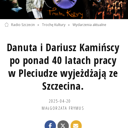
Radio Szczecin
»
Trochę Kultury
»
Wydarzenia aktualne
Danuta i Dariusz Kamińscy
po ponad 40 latach pracy
w Pleciudze wyjeżdżają ze
Szczecina.
2025-04-20
MAŁGORZATA FRYMUS