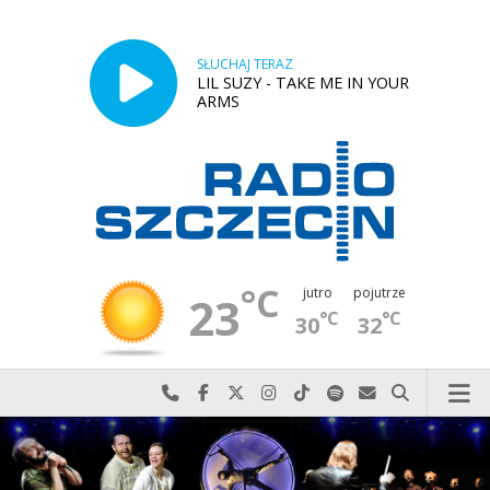
SŁUCHAJ TERAZ
LIL SUZY - TAKE ME IN YOUR
ARMS
°C
jutro
pojutrze
23
°C
°C
30
32
Najlepiej po prostu do nas zadzwoń
Odwiedź nas na Facebook-u
Odwiedź nas na X
Odwiedź nas na Instagram-ie
Odwiedź nas na TikTok-u
Szukaj nas na Spotify
Wyślij do nas w
Szukaj