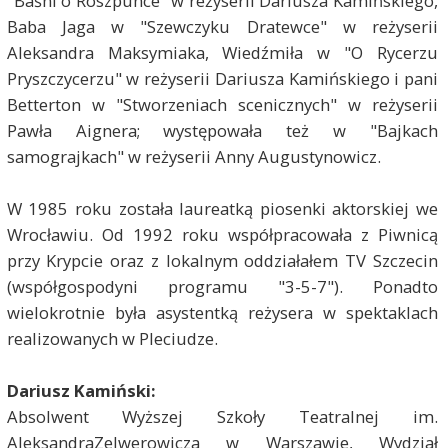
"Baśni o Roszpunce" w reżyserii Dariusza Kamińskiego,
Baba Jaga w "Szewczyku Dratewce" w reżyserii
Aleksandra Maksymiaka, Wiedźmiła w "O Rycerzu
Pryszczycerzu" w reżyserii Dariusza Kamińskiego i pani
Betterton w "Stworzeniach scenicznych" w reżyserii
Pawła Aignera; występowała też w "Bajkach
samograjkach" w reżyserii Anny Augustynowicz.
W 1985 roku została laureatką piosenki aktorskiej we
Wrocławiu. Od 1992 roku współpracowała z Piwnicą
przy Krypcie oraz z lokalnym oddziałałem TV Szczecin
(współgospodyni programu "3-5-7"). Ponadto
wielokrotnie była asystentką reżysera w spektaklach
realizowanych w Pleciudze.
Dariusz Kamiński:
Absolwent Wyższej Szkoły Teatralnej im.
AleksandraZelwerowicza w Warszawie, Wydział