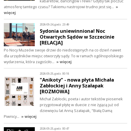
kabaretów, dancingów i rewii? Gdyby tak poczuć
atmosferę tamtego czasu? Takiemu nastrojowi trudno jest się…
»
więcej
2026-05-24, godz. 23:49
Sydonia uniewinniona! Noc
Otwartych Sądów w Szczecinie
[RELACJA]
Po Nocy Muzeów swoje drzwi do niedostępnych na co dzień nawet
dla urzędników miejsc otworzyły sądy. To w ramach ogólnopolskiego
wydarzenia, która zagościło…
» więcej
2026-05-25, godz. 00:18
"Anikoty" - nowa płyta Michała
Zabłockiej i Anny Szałapak
[ROZMOWA]
Michał Zabłocki, poeta i autor tekstów piosenek
przygotował płytę w duecie z nie żyjącą już od
dziewięciu lat Anną Szałapak, "Białą Damą
Piwnicy…
» więcej
2026-05-25, godz. 00:47