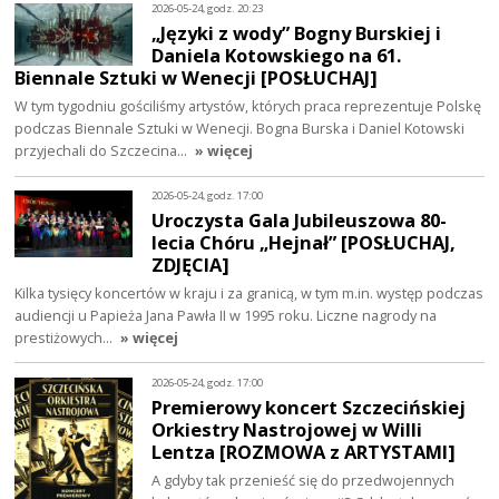
2026-05-24, godz. 20:23
„Języki z wody” Bogny Burskiej i
Daniela Kotowskiego na 61.
Biennale Sztuki w Wenecji [POSŁUCHAJ]
W tym tygodniu gościliśmy artystów, których praca reprezentuje Polskę
podczas Biennale Sztuki w Wenecji. Bogna Burska i Daniel Kotowski
przyjechali do Szczecina…
» więcej
2026-05-24, godz. 17:00
Uroczysta Gala Jubileuszowa 80-
lecia Chóru „Hejnał” [POSŁUCHAJ,
ZDJĘCIA]
Kilka tysięcy koncertów w kraju i za granicą, w tym m.in. występ podczas
audiencji u Papieża Jana Pawła II w 1995 roku. Liczne nagrody na
prestiżowych…
» więcej
2026-05-24, godz. 17:00
Premierowy koncert Szczecińskiej
Orkiestry Nastrojowej w Willi
Lentza [ROZMOWA z ARTYSTAMI]
A gdyby tak przenieść się do przedwojennych