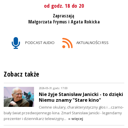
od godz. 18 do 20
Zapraszają
Małgorzata Frymus i Agata Rokicka
PODCAST AUDIO
AKTUALNOŚCI RSS
Zobacz także
2026-05-31, godz. 17:00
Nie żyje Stanisław Janicki - to dzięki
Niemu znamy "Stare kino"
Ciemne okulary, charakterystyczny głos i ...czarno-
biały świat przedwojennego kina. Zmarł Stanisław Janicki - legendarny
prezenter i dziennikarz telewizyjny…
» więcej