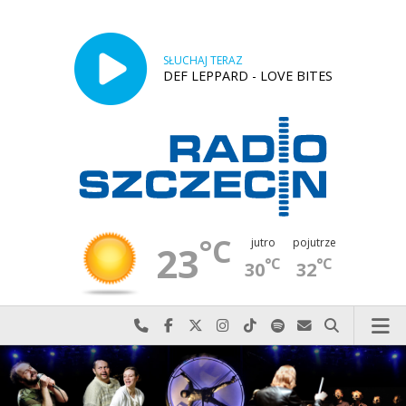
SŁUCHAJ TERAZ
DEF LEPPARD - LOVE BITES
°C
jutro
pojutrze
23
°C
°C
30
32
Najlepiej po prostu do nas zadzwoń
Odwiedź nas na Facebook-u
Odwiedź nas na X
Odwiedź nas na Instagram-ie
Odwiedź nas na TikTok-u
Szukaj nas na Spotify
Wyślij do nas w
Szukaj