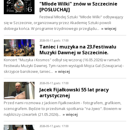
"Młode Wilki" znów w Szczecinie
[POSŁUCHAJ]
Festiwal Młodej Sztuki "Młode Wilki" odbywający
się w Szczecinie, organizowany przez Akademię Sztuki powoli
dobiega końca. W programie trzydniowego przeglądu…
» więcej
2026-05-17, godz. 17:00
Taniec i muzyka na 23.Festiwalu
Muzyki Dawnej w Szczecinie.
Koncert "Muzyka i Kosmos" odbył się wczoraj (16.05.2026) w ramach
Festiwalu Muzyki Dawnej. Tym razem wystąpili Mojca Gal (Szwajcaria) -
skrzypce barokowe, taniec…
» więcej
2026-05-17, godz. 17:00
Jacek Fijałkowski 55 lat pracy
artystycznej
Przed nami rozmowa z Jackiem Fijałkowskim - fotografem, grafikiem,
scenografem. Będzie to przedsmak spotkania "na żywo". Bowiem w
najbliższy czwartek (21.05.2026)…
» więcej
2026-05-17, godz. 17:00