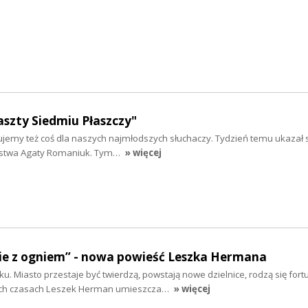
Baszty Siedmiu Płaszczy"
jemy też coś dla naszych najmłodszych słuchaczy. Tydzień temu ukazał s
orstwa Agaty Romaniuk. Tym…
» więcej
nie z ogniem” - nowa powieść Leszka Hermana
ku. Miasto przestaje być twierdzą, powstają nowe dzielnice, rodzą się fort
ich czasach Leszek Herman umieszcza…
» więcej