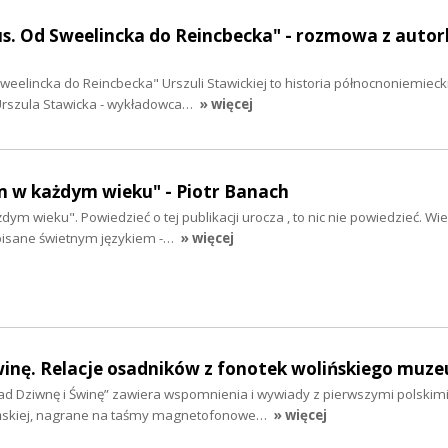
us. Od Sweelincka do Reincbecka" - rozmowa z autor
Sweelincka do Reincbecka" Urszuli Stawickiej to historia północnoniemieck
 Urszula Stawicka - wykładowca…
» więcej
m w każdym wieku" - Piotr Banach
ym wieku". Powiedzieć o tej publikacji urocza , to nic nie powiedzieć. W
pisane świetnym językiem -…
» więcej
inę. Relacje osadników z fonotek wolińskiego muz
Nad Dziwnę i Świnę” zawiera wspomnienia i wywiady z pierwszymi polskim
ńskiej, nagrane na taśmy magnetofonowe…
» więcej