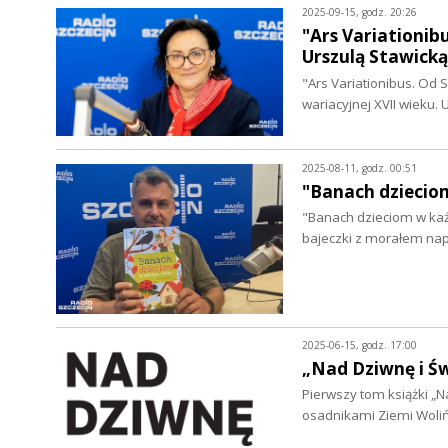
2025-09-15, godz. 20:26
"Ars Variationib
Urszulą Stawicką
"Ars Variationibus. Od 
wariacyjnej XVII wieku.
2025-08-11, godz. 00:51
"Banach dziecio
"Banach dzieciom w każd
bajeczki z morałem na
2025-06-15, godz. 17:00
„Nad Dziwnę i Św
Pierwszy tom książki „
osadnikami Ziemi Woli