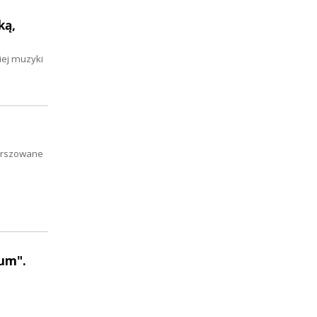
ką,
iej muzyki
ierszowane
eum".
i