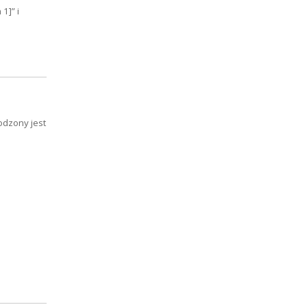
1]” i
odzony jest