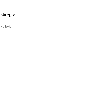
kiej, z
órka była
.