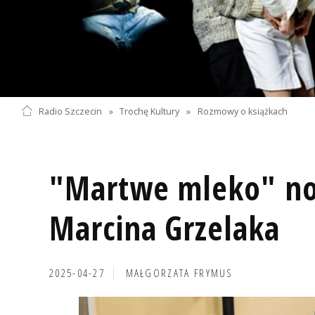
Radio Szczecin
»
Trochę Kultury
»
Rozmowy o książkach
"Martwe mleko" n
Marcina Grzelaka
2025-04-27
MAŁGORZATA FRYMUS