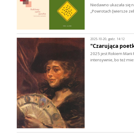
Niedawno ukazała się no
„Powrotach [wiersze ze
2025-10-20, godz. 14:12
"Czarująca poetk
2025 jest Rokiem Marii 
intensywnie, bo też m