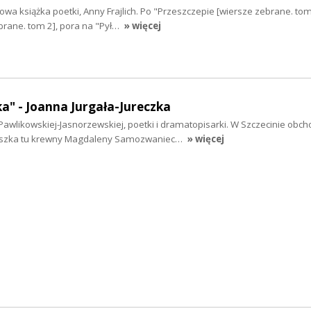
wa książka poetki, Anny Frajlich. Po "Przeszczepie [wiersze zebrane. tom 
brane. tom 2], pora na "Pył…
» więcej
a" - Joanna Jurgała-Jureczka
Pawlikowskiej-Jasnorzewskiej, poetki i dramatopisarki. W Szczecinie obch
ieszka tu krewny Magdaleny Samozwaniec…
» więcej