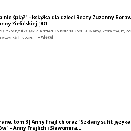
nie śpią?" - książka dla dzieci Beaty Zuzanny Boraws
anny Zielińskiej [RO…
?" - to tytuł książki dla dzieci. To historia Zosi i jej Mamy, która che, by c
iewczynką. Próbuje…
» więcej
rane. tom 3] Anny Frajlich oraz "Szklany sufit języka
w" - Anny Frajlich i Sławomira…