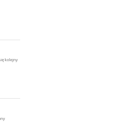
ię kolejny
uny