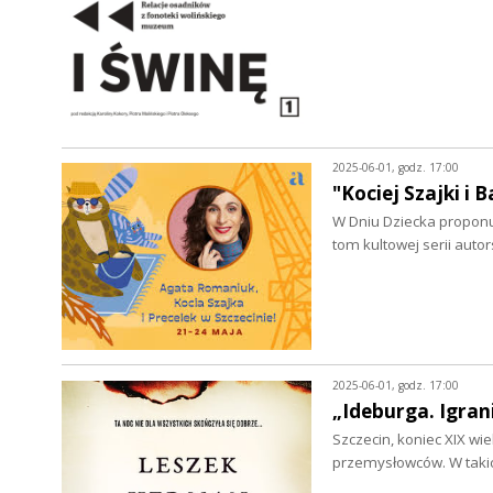
2025-06-01, godz. 17:00
"Kociej Szajki i 
W Dniu Dziecka proponu
tom kultowej serii aut
2025-06-01, godz. 17:00
„Ideburga. Igra
Szczecin, koniec XIX wie
przemysłowców. W tak