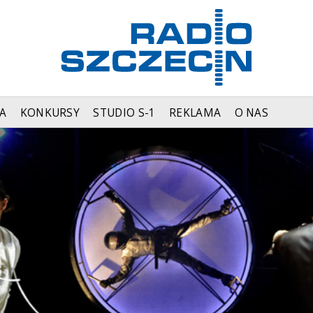
A
KONKURSY
STUDIO S-1
REKLAMA
O NAS