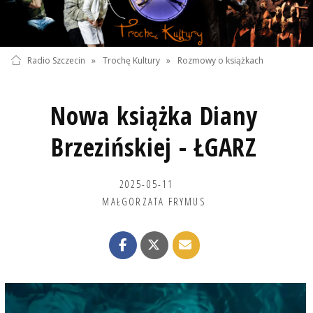
Radio Szczecin
»
Trochę Kultury
»
Rozmowy o książkach
Nowa książka Diany
Brzezińskiej - ŁGARZ
2025-05-11
MAŁGORZATA FRYMUS