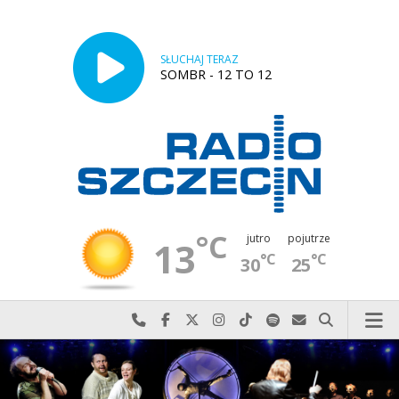
SŁUCHAJ TERAZ
SOMBR - 12 TO 12
°C
jutro
pojutrze
13
°C
°C
30
25
Najlepiej po prostu do nas zadzwoń
Odwiedź nas na Facebook-u
Odwiedź nas na X
Odwiedź nas na Instagram-ie
Odwiedź nas na TikTok-u
Szukaj nas na Spotify
Wyślij do nas w
Szukaj