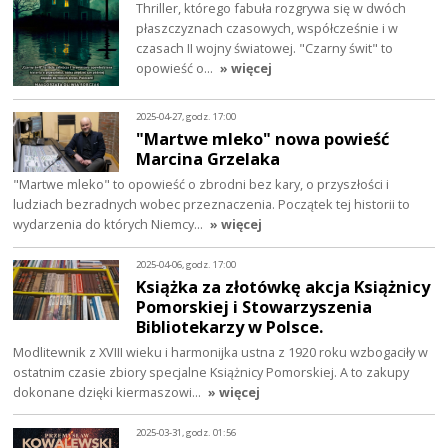
Thriller, którego fabuła rozgrywa się w dwóch
płaszczyznach czasowych, współcześnie i w
czasach II wojny światowej. "Czarny świt" to
opowieść o…
» więcej
2025-04-27, godz. 17:00
"Martwe mleko" nowa powieść
Marcina Grzelaka
"Martwe mleko" to opowieść o zbrodni bez kary, o przyszłości i
ludziach bezradnych wobec przeznaczenia. Początek tej historii to
wydarzenia do których Niemcy…
» więcej
2025-04-06, godz. 17:00
Książka za złotówkę akcja Książnicy
Pomorskiej i Stowarzyszenia
Bibliotekarzy w Polsce.
Modlitewnik z XVIII wieku i harmonijka ustna z 1920 roku wzbogaciły w
ostatnim czasie zbiory specjalne Książnicy Pomorskiej. A to zakupy
dokonane dzięki kiermaszowi…
» więcej
2025-03-31, godz. 01:56