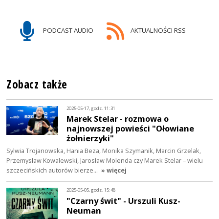
PODCAST AUDIO
AKTUALNOŚCI RSS
Zobacz także
2025-05-17, godz. 11:31
Marek Stelar - rozmowa o
najnowszej powieści "Ołowiane
żołnierzyki"
Sylwia Trojanowska, Hania Beza, Monika Szymanik, Marcin Grzelak,
Przemysław Kowalewski, Jarosław Molenda czy Marek Stelar – wielu
szczecińskich autorów bierze…
» więcej
2025-05-05, godz. 15:48
"Czarny świt" - Urszuli Kusz-
Neuman