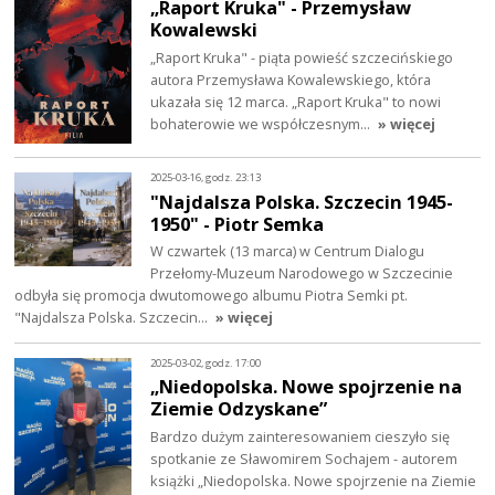
„Raport Kruka" - Przemysław
Kowalewski
„Raport Kruka" - piąta powieść szczecińskiego
autora Przemysława Kowalewskiego, która
ukazała się 12 marca. „Raport Kruka" to nowi
bohaterowie we współczesnym…
» więcej
2025-03-16, godz. 23:13
"Najdalsza Polska. Szczecin 1945-
1950" - Piotr Semka
W czwartek (13 marca) w Centrum Dialogu
Przełomy-Muzeum Narodowego w Szczecinie
odbyła się promocja dwutomowego albumu Piotra Semki pt.
"Najdalsza Polska. Szczecin…
» więcej
2025-03-02, godz. 17:00
„Niedopolska. Nowe spojrzenie na
Ziemie Odzyskane”
Bardzo dużym zainteresowaniem cieszyło się
spotkanie ze Sławomirem Sochajem - autorem
książki „Niedopolska. Nowe spojrzenie na Ziemie