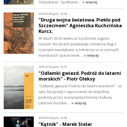
Odzyskane”. Spotkanie…
» więcej
2025-02-09, godz. 18:45
"Druga wojna światowa. Piekło pod
Szczecinem" Agnieszka Kuchcińska
Kurcz.
W latach 30 XX wieku w Szczecinie zagości
nazizm. Na ulicach powiewały czerwone flagi z
czarnymi swastykami, a żołnierze ss w czarnych
mundurach spacerowali…
» więcej
2025-02-04, godz. 16:01
"Odłamki gwiazd. Podróż do latarni
morskich" - Piotr Oleksy
"Odłamki gwiazd. Podróż do latarni morskich" - to
opis fascynacji i zaproszenie do wspólnej
podróży przez europejską historię i kulturę.
Latarnie morskie…
» więcej
2025-02-04, godz. 16:09
"Kątnik" - Marek Stelar