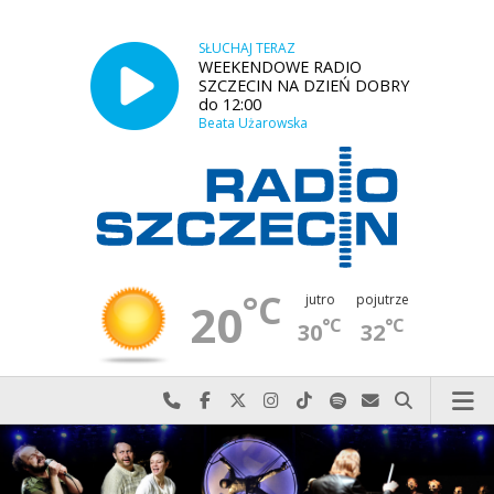
SŁUCHAJ TERAZ
WEEKENDOWE RADIO
SZCZECIN NA DZIEŃ DOBRY
do 12:00
Beata Użarowska
°C
jutro
pojutrze
20
°C
°C
30
32
Najlepiej po prostu do nas zadzwoń
Odwiedź nas na Facebook-u
Odwiedź nas na X
Odwiedź nas na Instagram-ie
Odwiedź nas na TikTok-u
Szukaj nas na Spotify
Wyślij do nas w
Szukaj