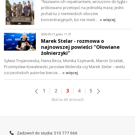
"Nazwano ich repatriantami, wrzucono do tygla i
próbowano przetopić na jednolitą masę. Jedni
jechali tu z niemieckich obozów
koncentracyjnych, bo nie mieli…
» więcej
2025-05-17, godz. 11:31
Marek Stelar - rozmowa o
najnowszej powieści "Ołowiane
żołnierzyki"
Sylwia Trojanowska, Hania Beza, Monika Szymanik, Marcin Grzelak,
Przemysław Kowalewski, Jarosław Molenda czy Marek Stelar – wielu
szczecińskich autorów bierze…
» więcej
1
2
3
4
5
484 na 49 stronach
Zadzwoń do studia: 510 777 666