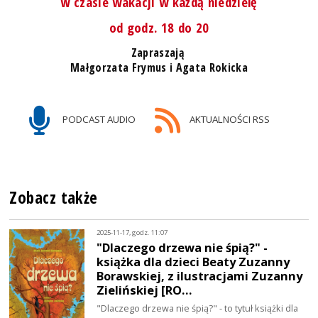
w czasie wakacji w każdą niedzielę
od godz. 18 do 20
Zapraszają
Małgorzata Frymus i Agata Rokicka
PODCAST AUDIO
AKTUALNOŚCI RSS
Zobacz także
2025-11-17, godz. 11:07
"Dlaczego drzewa nie śpią?" -
książka dla dzieci Beaty Zuzanny
Borawskiej, z ilustracjami Zuzanny
Zielińskiej [RO…
"Dlaczego drzewa nie śpią?" - to tytuł książki dla