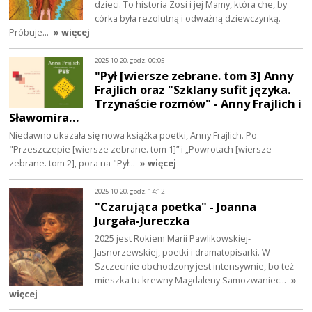
dzieci. To historia Zosi i jej Mamy, która che, by
córka była rezolutną i odważną dziewczynką.
Próbuje…
» więcej
2025-10-20, godz. 00:05
"Pył [wiersze zebrane. tom 3] Anny
Frajlich oraz "Szklany sufit języka.
Trzynaście rozmów" - Anny Frajlich i
Sławomira…
Niedawno ukazała się nowa książka poetki, Anny Frajlich. Po
"Przeszczepie [wiersze zebrane. tom 1]” i „Powrotach [wiersze
zebrane. tom 2], pora na "Pył…
» więcej
2025-10-20, godz. 14:12
"Czarująca poetka" - Joanna
Jurgała-Jureczka
2025 jest Rokiem Marii Pawlikowskiej-
Jasnorzewskiej, poetki i dramatopisarki. W
Szczecinie obchodzony jest intensywnie, bo też
mieszka tu krewny Magdaleny Samozwaniec…
»
więcej