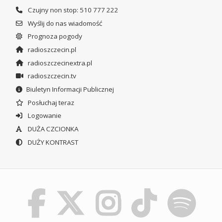
Czujny non stop: 510 777 222
Wyślij do nas wiadomość
Prognoza pogody
radioszczecin.pl
radioszczecinextra.pl
radioszczecin.tv
Biuletyn Informacji Publicznej
Posłuchaj teraz
Logowanie
DUŻA CZCIONKA
DUŻY KONTRAST