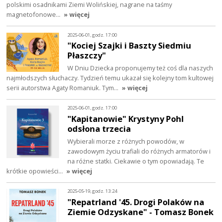
polskimi osadnikami Ziemi Wolińskiej, nagrane na taśmy
magnetofonowe…
» więcej
2025-06-01, godz. 17:00
"Kociej Szajki i Baszty Siedmiu
Płaszczy"
W Dniu Dziecka proponujemy też coś dla naszych
najmłodszych słuchaczy. Tydzień temu ukazał się kolejny tom kultowej
serii autorstwa Agaty Romaniuk. Tym…
» więcej
2025-06-01, godz. 17:00
"Kapitanowie" Krystyny Pohl
odsłona trzecia
Wybierali morze z różnych powodów, w
zawodowym życiu trafiali do różnych armatorów i
na różne statki. Ciekawie o tym opowiadają. Te
krótkie opowieści…
» więcej
2025-05-19, godz. 13:24
"Repatrland '45. Drogi Polaków na
Ziemie Odzyskane" - Tomasz Bonek