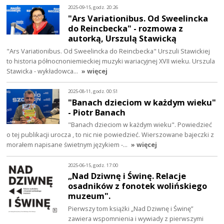
2025-09-15, godz. 20:26
"Ars Variationibus. Od Sweelincka
do Reincbecka" - rozmowa z
autorką, Urszulą Stawicką
"Ars Variationibus. Od Sweelincka do Reincbecka" Urszuli Stawickiej
to historia północnoniemieckiej muzyki wariacyjnej XVII wieku. Urszula
Stawicka - wykładowca…
» więcej
2025-08-11, godz. 00:51
"Banach dzieciom w każdym wieku"
- Piotr Banach
"Banach dzieciom w każdym wieku". Powiedzieć
o tej publikacji urocza , to nic nie powiedzieć. Wierszowane bajeczki z
morałem napisane świetnym językiem -…
» więcej
2025-06-15, godz. 17:00
„Nad Dziwnę i Świnę. Relacje
osadników z fonotek wolińskiego
muzeum".
Pierwszy tom książki „Nad Dziwnę i Świnę”
zawiera wspomnienia i wywiady z pierwszymi