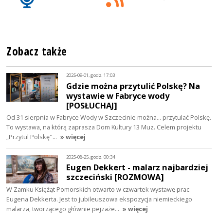
Zobacz także
2025-09-01, godz. 17:03
Gdzie można przytulić Polskę? Na
wystawie w Fabryce wody
[POSŁUCHAJ]
Od 31 sierpnia w Fabryce Wody w Szczecinie można... przytulać Polskę.
To wystawa, na którą zaprasza Dom Kultury 13 Muz. Celem projektu
„Przytul Polskę"…
» więcej
2025-08-25, godz. 00:34
Eugen Dekkert - malarz najbardziej
szczeciński [ROZMOWA]
W Zamku Książąt Pomorskich otwarto w czwartek wystawę prac
Eugena Dekkerta. Jest to jubileuszowa ekspozycja niemieckiego
malarza, tworzącego głównie pejzaże…
» więcej