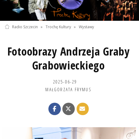
Radio Szczecin
»
Trochę Kultury
»
Wystawy
Fotoobrazy Andrzeja Graby
Grabowieckiego
2025-06-29
MAŁGORZATA FRYMUS