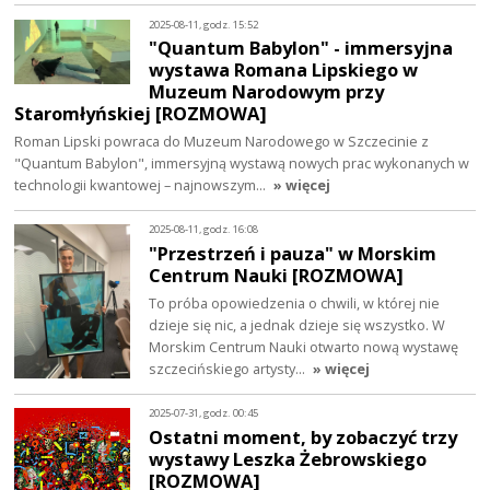
2025-08-11, godz. 15:52
"Quantum Babylon" - immersyjna
wystawa Romana Lipskiego w
Muzeum Narodowym przy
Staromłyńskiej [ROZMOWA]
Roman Lipski powraca do Muzeum Narodowego w Szczecinie z
"Quantum Babylon", immersyjną wystawą nowych prac wykonanych w
technologii kwantowej – najnowszym…
» więcej
2025-08-11, godz. 16:08
"Przestrzeń i pauza" w Morskim
Centrum Nauki [ROZMOWA]
To próba opowiedzenia o chwili, w której nie
dzieje się nic, a jednak dzieje się wszystko. W
Morskim Centrum Nauki otwarto nową wystawę
szczecińskiego artysty…
» więcej
2025-07-31, godz. 00:45
Ostatni moment, by zobaczyć trzy
wystawy Leszka Żebrowskiego
[ROZMOWA]