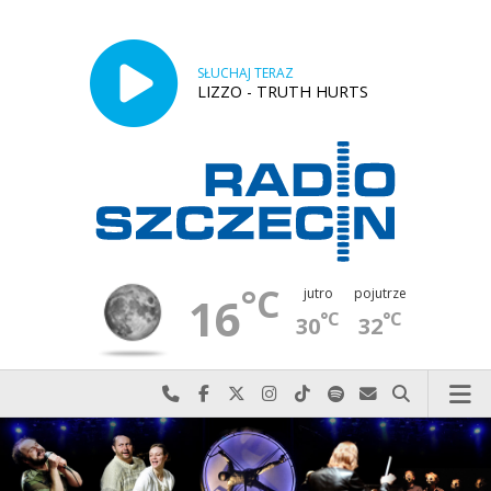
SŁUCHAJ TERAZ
LIZZO - TRUTH HURTS
°C
jutro
pojutrze
16
°C
°C
30
32
Najlepiej po prostu do nas zadzwoń
Odwiedź nas na Facebook-u
Odwiedź nas na X
Odwiedź nas na Instagram-ie
Odwiedź nas na TikTok-u
Szukaj nas na Spotify
Wyślij do nas w
Szukaj