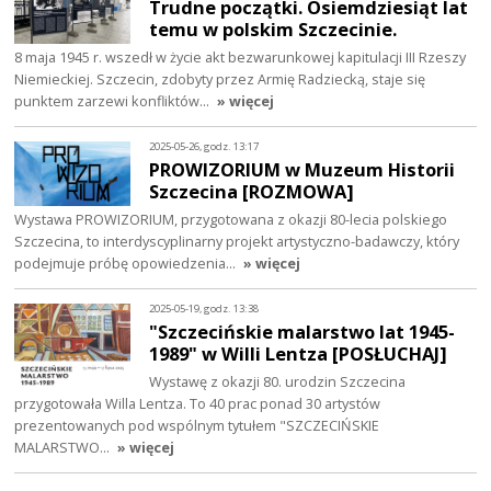
Trudne początki. Osiemdziesiąt lat
temu w polskim Szczecinie.
8 maja 1945 r. wszedł w życie akt bezwarunkowej kapitulacji III Rzeszy
Niemieckiej. Szczecin, zdobyty przez Armię Radziecką, staje się
punktem zarzewi konfliktów…
» więcej
2025-05-26, godz. 13:17
PROWIZORIUM w Muzeum Historii
Szczecina [ROZMOWA]
Wystawa PROWIZORIUM, przygotowana z okazji 80-lecia polskiego
Szczecina, to interdyscyplinarny projekt artystyczno-badawczy, który
podejmuje próbę opowiedzenia…
» więcej
2025-05-19, godz. 13:38
"Szczecińskie malarstwo lat 1945-
1989" w Willi Lentza [POSŁUCHAJ]
Wystawę z okazji 80. urodzin Szczecina
przygotowała Willa Lentza. To 40 prac ponad 30 artystów
prezentowanych pod wspólnym tytułem "SZCZECIŃSKIE
MALARSTWO…
» więcej