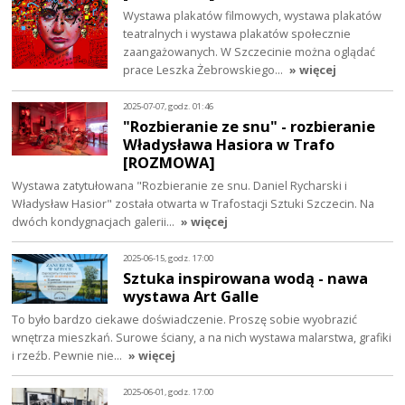
Wystawa plakatów filmowych, wystawa plakatów
teatralnych i wystawa plakatów społecznie
zaangażowanych. W Szczecinie można oglądać
prace Leszka Żebrowskiego…
» więcej
2025-07-07, godz. 01:46
"Rozbieranie ze snu" - rozbieranie
Władysława Hasiora w Trafo
[ROZMOWA]
Wystawa zatytułowana "Rozbieranie ze snu. Daniel Rycharski i
Władysław Hasior" została otwarta w Trafostacji Sztuki Szczecin. Na
dwóch kondygnacjach galerii…
» więcej
2025-06-15, godz. 17:00
Sztuka inspirowana wodą - nawa
wystawa Art Galle
To było bardzo ciekawe doświadczenie. Proszę sobie wyobrazić
wnętrza mieszkań. Surowe ściany, a na nich wystawa malarstwa, grafiki
i rzeźb. Pewnie nie…
» więcej
2025-06-01, godz. 17:00