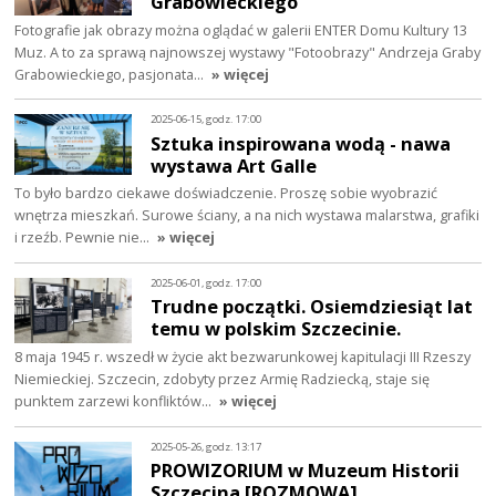
Grabowieckiego
Fotografie jak obrazy można oglądać w galerii ENTER Domu Kultury 13
Muz. A to za sprawą najnowszej wystawy "Fotoobrazy" Andrzeja Graby
Grabowieckiego, pasjonata…
» więcej
2025-06-15, godz. 17:00
Sztuka inspirowana wodą - nawa
wystawa Art Galle
To było bardzo ciekawe doświadczenie. Proszę sobie wyobrazić
wnętrza mieszkań. Surowe ściany, a na nich wystawa malarstwa, grafiki
i rzeźb. Pewnie nie…
» więcej
2025-06-01, godz. 17:00
Trudne początki. Osiemdziesiąt lat
temu w polskim Szczecinie.
8 maja 1945 r. wszedł w życie akt bezwarunkowej kapitulacji III Rzeszy
Niemieckiej. Szczecin, zdobyty przez Armię Radziecką, staje się
punktem zarzewi konfliktów…
» więcej
2025-05-26, godz. 13:17
PROWIZORIUM w Muzeum Historii
Szczecina [ROZMOWA]