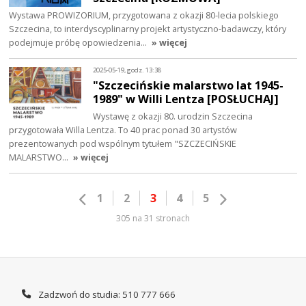
Wystawa PROWIZORIUM, przygotowana z okazji 80-lecia polskiego
Szczecina, to interdyscyplinarny projekt artystyczno-badawczy, który
podejmuje próbę opowiedzenia…
» więcej
2025-05-19, godz. 13:38
"Szczecińskie malarstwo lat 1945-
1989" w Willi Lentza [POSŁUCHAJ]
Wystawę z okazji 80. urodzin Szczecina
przygotowała Willa Lentza. To 40 prac ponad 30 artystów
prezentowanych pod wspólnym tytułem "SZCZECIŃSKIE
MALARSTWO…
» więcej
1
2
3
4
5
305 na 31 stronach
Zadzwoń do studia: 510 777 666