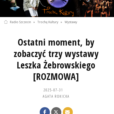
Radio Szczecin
»
Trochę Kultury
»
Wystawy
Ostatni moment, by
zobaczyć trzy wystawy
Leszka Żebrowskiego
[ROZMOWA]
2025-07-31
AGATA ROKICKA