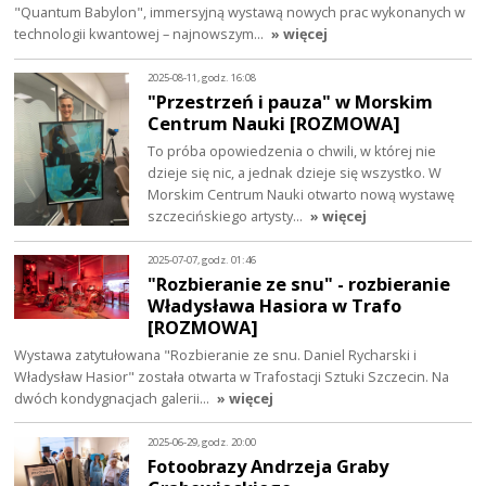
"Quantum Babylon", immersyjną wystawą nowych prac wykonanych w
technologii kwantowej – najnowszym…
» więcej
2025-08-11, godz. 16:08
"Przestrzeń i pauza" w Morskim
Centrum Nauki [ROZMOWA]
To próba opowiedzenia o chwili, w której nie
dzieje się nic, a jednak dzieje się wszystko. W
Morskim Centrum Nauki otwarto nową wystawę
szczecińskiego artysty…
» więcej
2025-07-07, godz. 01:46
"Rozbieranie ze snu" - rozbieranie
Władysława Hasiora w Trafo
[ROZMOWA]
Wystawa zatytułowana "Rozbieranie ze snu. Daniel Rycharski i
Władysław Hasior" została otwarta w Trafostacji Sztuki Szczecin. Na
dwóch kondygnacjach galerii…
» więcej
2025-06-29, godz. 20:00
Fotoobrazy Andrzeja Graby