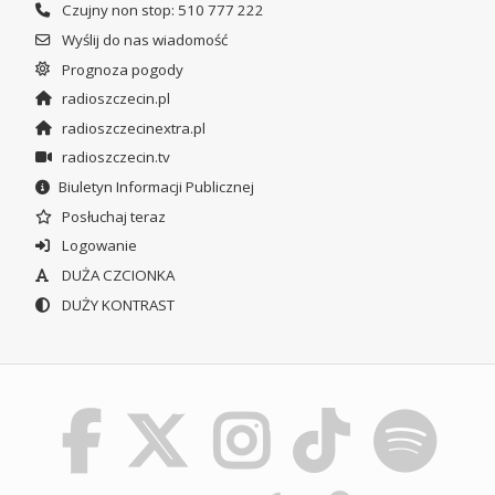
Czujny non stop: 510 777 222
Wyślij do nas wiadomość
Prognoza pogody
radioszczecin.pl
radioszczecinextra.pl
radioszczecin.tv
Biuletyn Informacji Publicznej
Posłuchaj teraz
Logowanie
DUŻA CZCIONKA
DUŻY KONTRAST