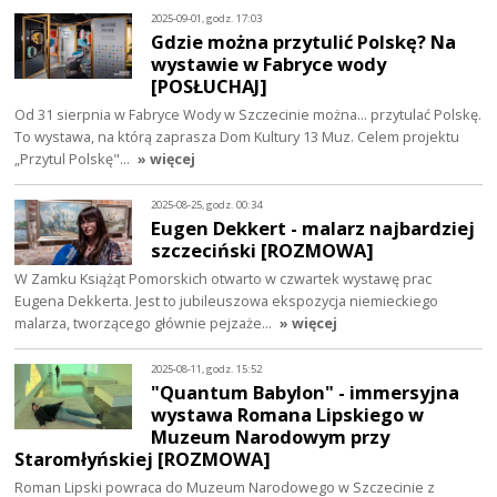
2025-09-01, godz. 17:03
Gdzie można przytulić Polskę? Na
wystawie w Fabryce wody
[POSŁUCHAJ]
Od 31 sierpnia w Fabryce Wody w Szczecinie można... przytulać Polskę.
To wystawa, na którą zaprasza Dom Kultury 13 Muz. Celem projektu
„Przytul Polskę"…
» więcej
2025-08-25, godz. 00:34
Eugen Dekkert - malarz najbardziej
szczeciński [ROZMOWA]
W Zamku Książąt Pomorskich otwarto w czwartek wystawę prac
Eugena Dekkerta. Jest to jubileuszowa ekspozycja niemieckiego
malarza, tworzącego głównie pejzaże…
» więcej
2025-08-11, godz. 15:52
"Quantum Babylon" - immersyjna
wystawa Romana Lipskiego w
Muzeum Narodowym przy
Staromłyńskiej [ROZMOWA]
Roman Lipski powraca do Muzeum Narodowego w Szczecinie z