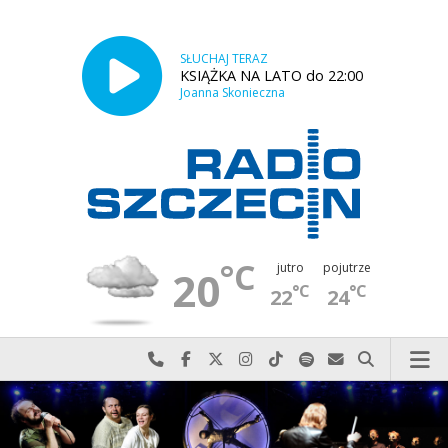
SŁUCHAJ TERAZ
KSIĄŻKA NA LATO do 22:00
Joanna Skonieczna
°C
jutro
pojutrze
20
°C
°C
22
24
Najlepiej po prostu do nas zadzwoń
Odwiedź nas na Facebook-u
Odwiedź nas na X
Odwiedź nas na Instagram-ie
Odwiedź nas na TikTok-u
Szukaj nas na Spotify
Wyślij do nas w
Szukaj