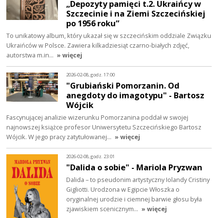
„Depozyty pamięci t.2. Ukraińcy w
Szczecinie i na Ziemi Szczecińskiej
po 1956 roku”
To unikatowy album, który ukazał się w szczecińskim oddziale Związku
Ukraińców w Polsce. Zawiera kilkadziesiąt czarno-białych zdjęć,
autorstwa m.in…
» więcej
2026-02-08, godz. 17:00
"Grubiański Pomorzanin. Od
anegdoty do imagotypu" - Bartosz
Wójcik
Fascynującej analizie wizerunku Pomorzanina poddał w swojej
najnowszej książce profesor Uniwersytetu Szczecińskiego Bartosz
Wójcik. W jego pracy zatytułowanej…
» więcej
2026-02-08, godz. 23:01
"Dalida o sobie" - Mariola Pryzwan
Dalida – to pseudonim artystyczny Iolandy Cristiny
Gigliotti. Urodzona w Egipcie Włoszka o
oryginalnej urodzie i ciemnej barwie głosu była
zjawiskiem scenicznym…
» więcej