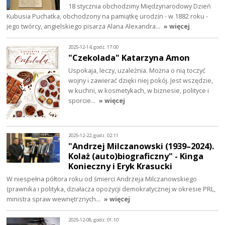
18 stycznia obchodzimy Międzynarodowy Dzień
Kubusia Puchatka, obchodzony na pamiątkę urodzin - w 1882 roku -
jego twórcy, angielskiego pisarza Alana Alexandra…
» więcej
2025-12-14, godz. 17:00
"Czekolada" Katarzyna Amon
Uspokaja, leczy, uzależnia. Można o nią toczyć
wojny i zawierać dzięki niej pokój. Jest wszędzie,
w kuchni, w kosmetykach, w biznesie, polityce i
sporcie…
» więcej
2025-12-22, godz. 02:11
"Andrzej Milczanowski (1939–2024).
Kolaż (auto)biograficzny" - Kinga
Konieczny i Eryk Krasucki
W niespełna półtora roku od śmierci Andrzeja Milczanowskiego
(prawnika i polityka, działacza opozycji demokratycznej w okresie PRL,
ministra spraw wewnętrznych…
» więcej
2025-12-08, godz. 01:10