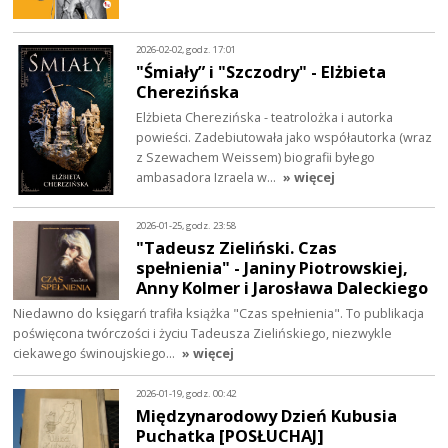
2026-02-02, godz. 17:01
"Śmiały” i "Szczodry" - Elżbieta
Cherezińska
Elżbieta Cherezińska - teatrolożka i autorka
powieści. Zadebiutowała jako współautorka (wraz
z Szewachem Weissem) biografii byłego
ambasadora Izraela w…
» więcej
2026-01-25, godz. 23:58
"Tadeusz Zieliński. Czas
spełnienia" - Janiny Piotrowskiej,
Anny Kolmer i Jarosława Daleckiego
Niedawno do księgarń trafiła książka "Czas spełnienia". To publikacja
poświęcona twórczości i życiu Tadeusza Zielińskiego, niezwykle
ciekawego świnoujskiego…
» więcej
2026-01-19, godz. 00:42
Międzynarodowy Dzień Kubusia
Puchatka [POSŁUCHAJ]