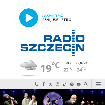
SŁUCHAJ TERAZ
RENI JUSIS - STILO
°C
jutro
pojutrze
19
°C
°C
22
24
Najlepiej po prostu do nas zadzwoń
Odwiedź nas na Facebook-u
Odwiedź nas na X
Odwiedź nas na Instagram-ie
Odwiedź nas na TikTok-u
Szukaj nas na Spotify
Wyślij do nas w
Szukaj