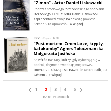
"Zimno" - Artur Daniel Liskowacki
Podczas środowego "Szczecińskiego spotkania
literackiego 13 Muz” Artur Daniel Liskowacki
zaprezentował swoją najnowszą powieść
"Zimno". To opowieść…
» więcej
2025-11-30, godz. 17:00
"Post mortem. Cmentarze, krypty,
katakumby" Agnes Tołoczmańska
Małgorzata Jasińska
Są wśród nas tacy, którzy, gdy wybierają się w
podróż, chętnie odwiedzają miejscowe...
cmentarze. Okazuje się nawet, że takich osób jest
całkiem…
» więcej
1
2
3
4
5
484 na 49 stronach