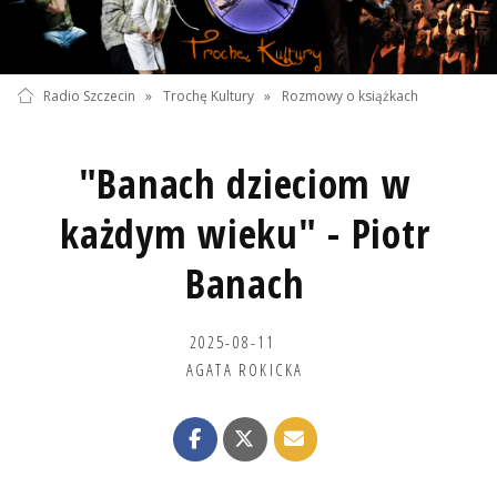
Radio Szczecin
»
Trochę Kultury
»
Rozmowy o książkach
"Banach dzieciom w
każdym wieku" - Piotr
Banach
2025-08-11
AGATA ROKICKA