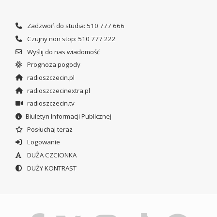
Zadzwoń do studia: 510 777 666
Czujny non stop: 510 777 222
Wyślij do nas wiadomość
Prognoza pogody
radioszczecin.pl
radioszczecinextra.pl
radioszczecin.tv
Biuletyn Informacji Publicznej
Posłuchaj teraz
Logowanie
DUŻA CZCIONKA
DUŻY KONTRAST