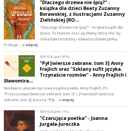
"Dlaczego drzewa nie śpią?" -
książka dla dzieci Beaty Zuzanny
Borawskiej, z ilustracjami Zuzanny
Zielińskiej [RO…
"Dlaczego drzewa nie śpią?" - to tytuł książki dla
dzieci. To historia Zosi i jej Mamy, która che, by
córka była rezolutną i odważną dziewczynką.
Próbuje…
» więcej
2025-10-20, godz. 00:05
"Pył [wiersze zebrane. tom 3] Anny
Frajlich oraz "Szklany sufit języka.
Trzynaście rozmów" - Anny Frajlich i
Sławomira…
Niedawno ukazała się nowa książka poetki, Anny Frajlich. Po
"Przeszczepie [wiersze zebrane. tom 1]” i „Powrotach [wiersze
zebrane. tom 2], pora na "Pył…
» więcej
2025-10-20, godz. 14:12
"Czarująca poetka" - Joanna
Jurgała-Jureczka