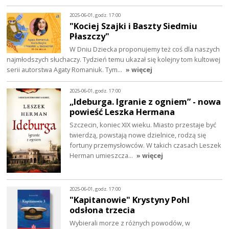
2025-06-01, godz. 17:00
"Kociej Szajki i Baszty Siedmiu
Płaszczy"
W Dniu Dziecka proponujemy też coś dla naszych
najmłodszych słuchaczy. Tydzień temu ukazał się kolejny tom kultowej
serii autorstwa Agaty Romaniuk. Tym…
» więcej
2025-06-01, godz. 17:00
„Ideburga. Igranie z ogniem” - nowa
powieść Leszka Hermana
Szczecin, koniec XIX wieku. Miasto przestaje być
twierdzą, powstają nowe dzielnice, rodzą się
fortuny przemysłowców. W takich czasach Leszek
Herman umieszcza…
» więcej
2025-06-01, godz. 17:00
"Kapitanowie" Krystyny Pohl
odsłona trzecia
Wybierali morze z różnych powodów, w