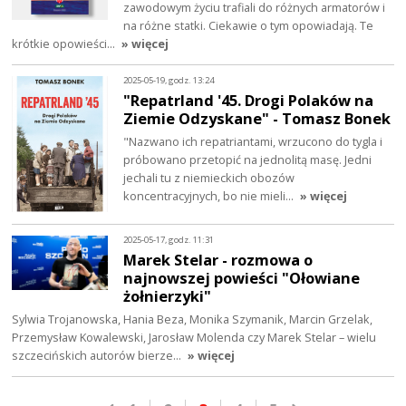
zawodowym życiu trafiali do różnych armatorów i
na różne statki. Ciekawie o tym opowiadają. Te
krótkie opowieści…
» więcej
2025-05-19, godz. 13:24
"Repatrland '45. Drogi Polaków na
Ziemie Odzyskane" - Tomasz Bonek
"Nazwano ich repatriantami, wrzucono do tygla i
próbowano przetopić na jednolitą masę. Jedni
jechali tu z niemieckich obozów
koncentracyjnych, bo nie mieli…
» więcej
2025-05-17, godz. 11:31
Marek Stelar - rozmowa o
najnowszej powieści "Ołowiane
żołnierzyki"
Sylwia Trojanowska, Hania Beza, Monika Szymanik, Marcin Grzelak,
Przemysław Kowalewski, Jarosław Molenda czy Marek Stelar – wielu
szczecińskich autorów bierze…
» więcej