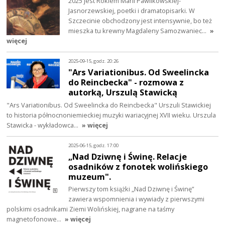
2025 jest Rokiem Marii Pawlikowskiej-
Jasnorzewskiej, poetki i dramatopisarki. W
Szczecinie obchodzony jest intensywnie, bo też
mieszka tu krewny Magdaleny Samozwaniec…
»
więcej
2025-09-15, godz. 20:26
"Ars Variationibus. Od Sweelincka
do Reincbecka" - rozmowa z
autorką, Urszulą Stawicką
"Ars Variationibus. Od Sweelincka do Reincbecka" Urszuli Stawickiej
to historia północnoniemieckiej muzyki wariacyjnej XVII wieku. Urszula
Stawicka - wykładowca…
» więcej
2025-06-15, godz. 17:00
„Nad Dziwnę i Świnę. Relacje
osadników z fonotek wolińskiego
muzeum".
Pierwszy tom książki „Nad Dziwnę i Świnę”
zawiera wspomnienia i wywiady z pierwszymi
polskimi osadnikami Ziemi Wolińskiej, nagrane na taśmy
magnetofonowe…
» więcej