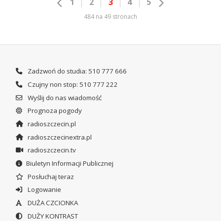
1
2
3
4
5
484 na 49 stronach
Zadzwoń do studia: 510 777 666
Czujny non stop: 510 777 222
Wyślij do nas wiadomość
Prognoza pogody
radioszczecin.pl
radioszczecinextra.pl
radioszczecin.tv
Biuletyn Informacji Publicznej
Posłuchaj teraz
Logowanie
DUŻA CZCIONKA
DUŻY KONTRAST