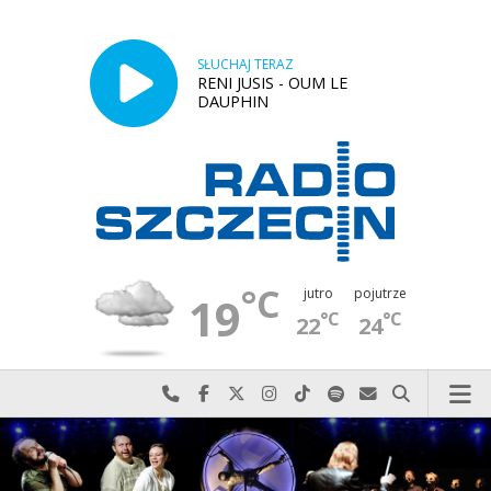
SŁUCHAJ TERAZ
RENI JUSIS - OUM LE
DAUPHIN
°C
jutro
pojutrze
19
°C
°C
22
24
Najlepiej po prostu do nas zadzwoń
Odwiedź nas na Facebook-u
Odwiedź nas na X
Odwiedź nas na Instagram-ie
Odwiedź nas na TikTok-u
Szukaj nas na Spotify
Wyślij do nas w
Szukaj