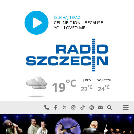
SŁUCHAJ TERAZ
CELINE DION - BECAUSE
YOU LOVED ME
°C
jutro
pojutrze
19
°C
°C
22
24
Najlepiej po prostu do nas zadzwoń
Odwiedź nas na Facebook-u
Odwiedź nas na X
Odwiedź nas na Instagram-ie
Odwiedź nas na TikTok-u
Szukaj nas na Spotify
Wyślij do nas w
Szukaj