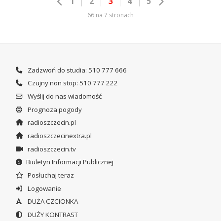
1
2
3
4
5
66 na 7 stronach
Zadzwoń do studia: 510 777 666
Czujny non stop: 510 777 222
Wyślij do nas wiadomość
Prognoza pogody
radioszczecin.pl
radioszczecinextra.pl
radioszczecin.tv
Biuletyn Informacji Publicznej
Posłuchaj teraz
Logowanie
DUŻA CZCIONKA
DUŻY KONTRAST