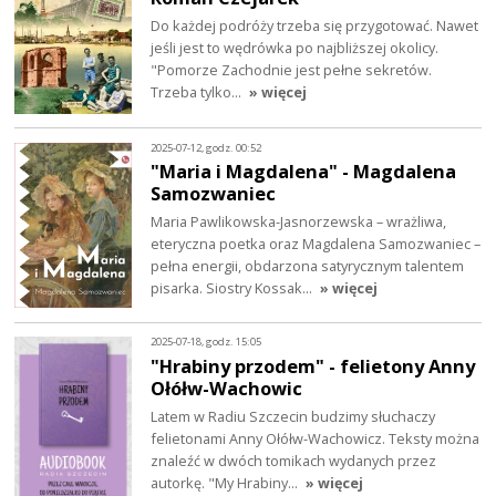
Do każdej podróży trzeba się przygotować. Nawet
jeśli jest to wędrówka po najbliższej okolicy.
"Pomorze Zachodnie jest pełne sekretów.
Trzeba tylko…
» więcej
2025-07-12, godz. 00:52
"Maria i Magdalena" - Magdalena
Samozwaniec
Maria Pawlikowska-Jasnorzewska – wrażliwa,
eteryczna poetka oraz Magdalena Samozwaniec –
pełna energii, obdarzona satyrycznym talentem
pisarka. Siostry Kossak…
» więcej
2025-07-18, godz. 15:05
"Hrabiny przodem" - felietony Anny
Ołółw-Wachowic
Latem w Radiu Szczecin budzimy słuchaczy
felietonami Anny Ołółw-Wachowicz. Teksty można
znaleźć w dwóch tomikach wydanych przez
autorkę. "My Hrabiny…
» więcej