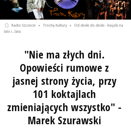
Radio Szczecin
»
Trochę Kultury
»
Od deski do deski - książki na
lato i...lata
"Nie ma złych dni.
Opowieści rumowe z
jasnej strony życia, przy
101 koktajlach
zmieniających wszystko" -
Marek Szurawski