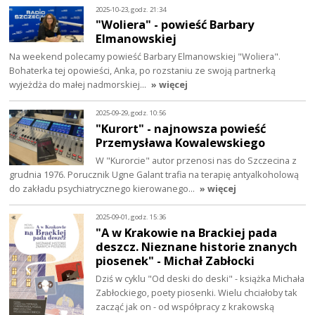
2025-10-23, godz. 21:34
"Woliera" - powieść Barbary
Elmanowskiej
Na weekend polecamy powieść Barbary Elmanowskiej "Woliera".
Bohaterka tej opowieści, Anka, po rozstaniu ze swoją partnerką
wyjeżdża do małej nadmorskiej…
» więcej
2025-09-29, godz. 10:56
"Kurort" - najnowsza powieść
Przemysława Kowalewskiego
W "Kurorcie" autor przenosi nas do Szczecina z
grudnia 1976. Porucznik Ugne Galant trafia na terapię antyalkoholową
do zakładu psychiatrycznego kierowanego…
» więcej
2025-09-01, godz. 15:36
"A w Krakowie na Brackiej pada
deszcz. Nieznane historie znanych
piosenek" - Michał Zabłocki
Dziś w cyklu "Od deski do deski" - książka Michała
Zabłockiego, poety piosenki. Wielu chciałoby tak
zacząć jak on - od współpracy z krakowską