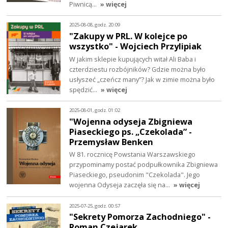
Piwnicą…
» więcej
2025-08-08, godz. 20:09
"Zakupy w PRL. W kolejce po
wszystko" - Wojciech Przylipiak
W jakim sklepie kupujących witał Ali Baba i
czterdziestu rozbójników? Gdzie można było
usłyszeć „czeńcz many”? Jak w zimie można było
spędzić…
» więcej
2025-08-01, godz. 01:02
"Wojenna odyseja Zbigniewa
Piaseckiego ps. „Czekolada” -
Przemysław Benken
W 81. rocznicę Powstania Warszawskiego
przypominamy postać podpułkownika Zbigniewa
Piaseckiego, pseudonim "Czekolada". Jego
wojenna Odyseja zaczęła się na…
» więcej
2025-07-25, godz. 00:57
"Sekrety Pomorza Zachodniego" -
Roman Czejarek