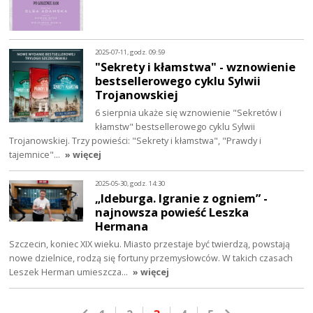
2025-07-11, godz. 09:59
"Sekrety i kłamstwa" - wznowienie
bestsellerowego cyklu Sylwii
Trojanowskiej
6 sierpnia ukaże się wznowienie "Sekretów i
kłamstw" bestsellerowego cyklu Sylwii
Trojanowskiej. Trzy powieści: "Sekrety i kłamstwa", "Prawdy i
tajemnice"…
» więcej
2025-05-30, godz. 14:30
„Ideburga. Igranie z ogniem” -
najnowsza powieść Leszka
Hermana
Szczecin, koniec XIX wieku. Miasto przestaje być twierdzą, powstają
nowe dzielnice, rodzą się fortuny przemysłowców. W takich czasach
Leszek Herman umieszcza…
» więcej