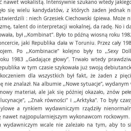
ć nawet wokalistą. Intensywnie szukano wtedy jakieg
nęło się wielu kandydatów, z których żaden jednak n
twierdzili : niech Grzesiek Ciechowski śpiewa. Może n
ę, talent do interpretacji wokalnej, da radę. No i da
wała, był ,,Kombinat”. Było to późną wiosną roku 198
cercie, jaki Republika dała w Toruniu. Przez cały 19
jem. Po ,,Kombinacie” kolejno były to ,,Sexy Doll
u roku 1983 ,,Gadające głowy”. Trwało wtedy prawdzi
Republika w tym czasie szykowała już swoją debiutanc
skoczeniem dla wszystkich był fakt, że żaden z pięc
się nie znalazł. Na albumie ,,Nowe sytuacje”, wydanym
nowy materiał, ale jak się później okazało, znów peł
lucynacje”, ,,Znak równości” i ,,Arktyka”. To były czas
winylowe a rynkiem wydawniczym rządziły nienormal
tę nawet najpopularniejszym wykonawcom rockowym.
om wydawniczym wcale nie zależało na tym, aby to s