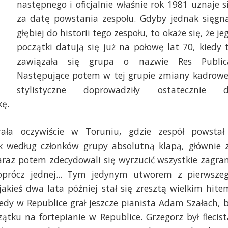
następnego i oficjalnie właśnie rok 1981 uznaje s
za datę powstania zespołu. Gdyby jednak sięgn
głębiej do historii tego zespołu, to okaże się, że je
początki datują się już na połowę lat 70, kiedy 
zawiązała się grupa o nazwie Res Public
Następujące potem w tej grupie zmiany kadrowe
stylistyczne doprowadziły ostatecznie 
kę.
ała oczywiście w Toruniu, gdzie zespół powstał
ak według członków grupy absolutną klapą, głównie 
araz potem zdecydowali się wyrzucić wszystkie zagra
 oprócz jednej... Tym jedynym utworem z pierwsze
jakieś dwa lata później stał się zresztą wielkim hite
kiedy w Republice grał jeszcze pianista Adam Szałach, 
ątku na fortepianie w Republice. Grzegorz był flecist