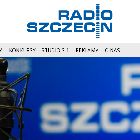
A
KONKURSY
STUDIO S-1
REKLAMA
O NAS