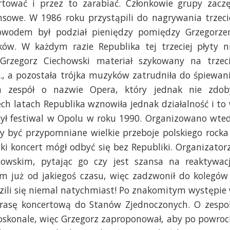
rtować i przez to zarabiać. Członkowie grupy zaczę
sowe. W 1986 roku przystąpili do nagrywania trzeci
. Powodem był podział pieniędzy pomiędzy Grzegorz
ów. W każdym razie Republika tej trzeciej płyty n
 Grzegorz Ciechowski materiał szykowany na trzec
C., a pozostała trójka muzyków zatrudniła do śpiewan
m zespół o nazwie Opera, który jednak nie zdob
rech latach Republika wznowiła jednak działalność i to
był festiwal w Opolu w roku 1990. Organizowano wte
ły być przypomniane wielkie przeboje polskiego rocka
aki koncert mógł odbyć się bez Republiki. Organizator
howskim, pytając go czy jest szansa na reaktywac
em już od jakiegoś czasu, więc zadzwonił do kolegów
dzili się niemal natychmiast! Po znakomitym występie
trasę koncertową do Stanów Zjednoczonych. O zespo
doskonale, więc Grzegorz zaproponował, aby po powroc