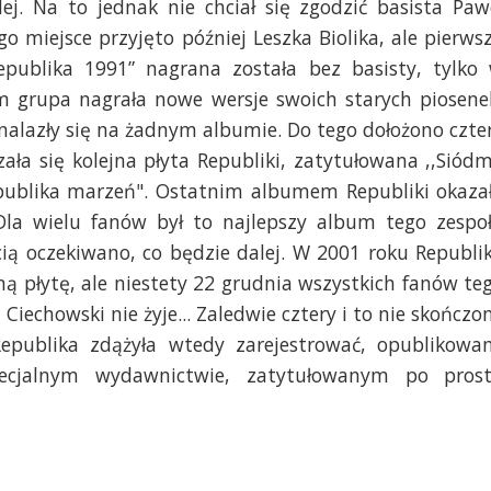
ej. Na to jednak nie chciał się zgodzić basista Paw
go miejsce przyjęto później Leszka Biolika, ale pierws
epublika 1991” nagrana została bez basisty, tylko
 grupa nagrała nowe wersje swoich starych piosene
 znalazły się na żadnym albumie. Do tego dołożono czte
ła się kolejna płyta Republiki, zatytułowana ,,Siód
publika marzeń". Ostatnim albumem Republiki okaza
Dla wielu fanów był to najlepszy album tego zespo
cią oczekiwano, co będzie dalej. W 2001 roku Republi
ą płytę, ale niestety 22 grudnia wszystkich fanów te
Ciechowski nie żyje... Zaledwie cztery i to nie skończo
epublika zdążyła wtedy zarejestrować, opublikowa
pecjalnym wydawnictwie, zatytułowanym po pros