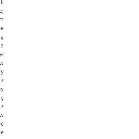
li
ej
em
ie
ią
ia
ył
 w
dy
 z
zy
ję
 z
 w
le
ie