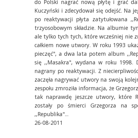
do Polski nagrać nową płytę i grać dal
Kuczyński i zdecydował się odejść. Na je
po reaktywacji płyta zatytułowana ,,R
trzyosobowym składzie. Na albumie tym
ale tylko tych tych, które wcześniej nie
całkiem nowe utwory. W roku 1993 ukaza
pieczęć", a dwa lata potem album ,,Re
się ,,Masakra", wydana w roku 1998. 
nagrany po reaktywacji. Z niecierpliwoś
zaczęła nagrywać utwory na swoją kolejn
zespołu zmroziła informacja, że Grzegorz 
tak naprawdę jeszcze utwory, które R
zostały po śmierci Grzegorza na s
,,Republika"...
26-08-2011