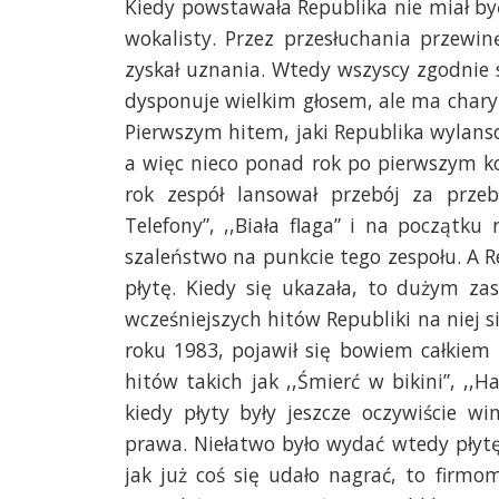
Kiedy powstawała Republika nie miał by
wokalisty. Przez przesłuchania przewi
zyskał uznania. Wtedy wszyscy zgodnie s
dysponuje wielkim głosem, ale ma charyzm
Pierwszym hitem, jaki Republika wylanso
a więc nieco ponad rok po pierwszym kon
rok zespół lansował przebój za przebo
Telefony”, ,,Biała flaga” i na początk
szaleństwo na punkcie tego zespołu. A 
płytę. Kiedy się ukazała, to dużym za
wcześniejszych hitów Republiki na niej 
roku 1983, pojawił się bowiem całkiem 
hitów takich jak ,,Śmierć w bikini”, ,,Ha
kiedy płyty były jeszcze oczywiście 
prawa. Niełatwo było wydać wtedy pły
jak już coś się udało nagrać, to firm