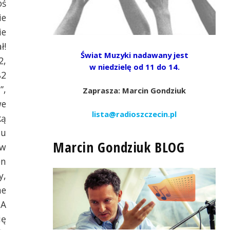
oś
ie
ie
ł!
Świat Muzyki nadawany jest
2,
w niedzielę od 11 do 14.
82
”,
Zaprasza: Marcin Gondziuk
we
lista@radioszczecin.pl
ką
iu
Marcin Gondziuk BLOG
 w
en
y,
ne
 A
ię