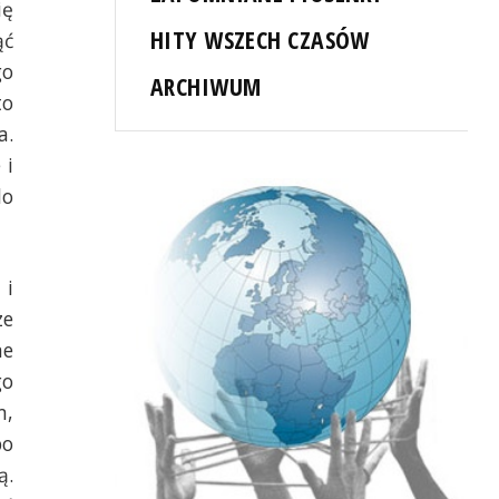
ię
HITY WSZECH CZASÓW
ąć
go
ARCHIWUM
to
a.
 i
do
 i
ze
ne
go
m,
bo
ą.