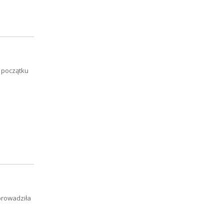
a początku
prowadziła