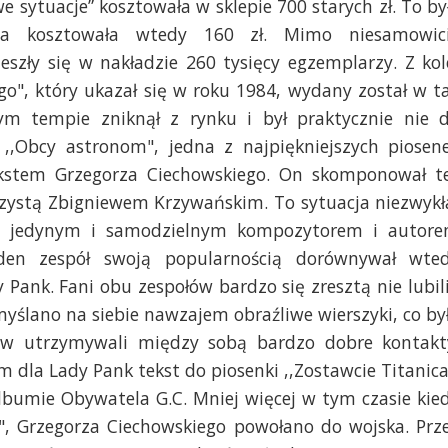
we sytuacje” kosztowała w sklepie 700 starych zł. To by
yta kosztowała wtedy 160 zł. Mimo niesamowic
eszły się w nakładzie 260 tysięcy egzemplarzy. Z kol
go", który ukazał się w roku 1984, wydany został w t
ym tempie zniknął z rynku i był praktycznie nie 
i ,,Obcy astronom", jedna z najpiękniejszych piosen
tekstem Grzegorza Ciechowskiego. On skomponował t
rzystą Zbigniewem Krzywańskim. To sytuacja niezwykł
iej jedynym i samodzielnym kompozytorem i autor
eden zespół swoją popularnością dorównywał wte
 Pank. Fani obu zespołów bardzo się zresztą nie lubili
myślano na siebie nawzajem obraźliwe wierszyki, co by
ów utrzymywali między sobą bardzo dobre kontakt
 dla Lady Pank tekst do piosenki ,,Zostawcie Titanica
lbumie Obywatela G.C. Mniej więcej w tym czasie kie
o", Grzegorza Ciechowskiego powołano do wojska. Prz