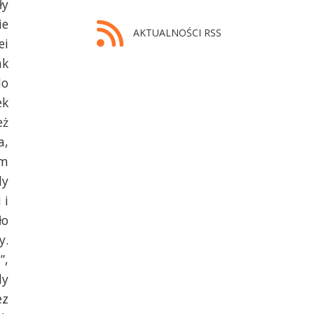
ły
ie
AKTUALNOŚCI RSS
ei
ak
do
ek
eż
a,
em
dy
 i
ło
y.
”,
dy
ez