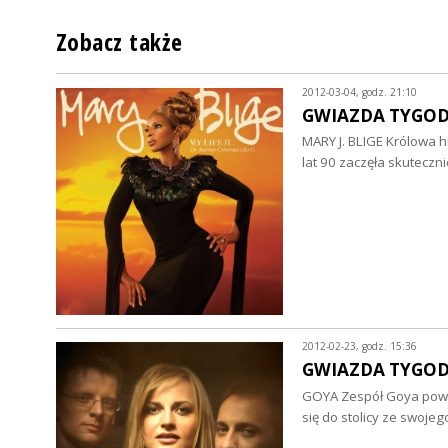
Zobacz także
2012-03-04, godz. 21:10
GWIAZDA TYGODNI
MARY J. BLIGE Królowa h
lat 90 zaczęła skuteczn
2012-02-23, godz. 15:36
GWIAZDA TYGODNI
GOYA Zespół Goya powst
się do stolicy ze swoj