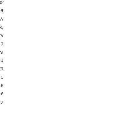
eł
za
 w
k,
ry
ma
ła
łu
ka
go
ne
ne
tu