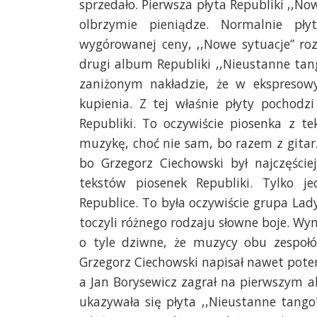
sprzedało. Pierwsza płyta Republiki ,,No
olbrzymie pieniądze. Normalnie pł
wygórowanej ceny, ,,Nowe sytuacje” roz
drugi album Republiki ,,Nieustanne tan
zaniżonym nakładzie, że w ekspresow
kupienia. Z tej właśnie płyty pochodz
Republiki. To oczywiście piosenka z 
muzykę, choć nie sam, bo razem z gita
bo Grzegorz Ciechowski był najczęśc
tekstów piosenek Republiki. Tylko j
Republice. To była oczywiście grupa Lady
toczyli różnego rodzaju słowne boje. Wy
o tyle dziwne, że muzycy obu zespoł
Grzegorz Ciechowski napisał nawet potem
a Jan Borysewicz zagrał na pierwszym a
ukazywała się płyta ,,Nieustanne tang