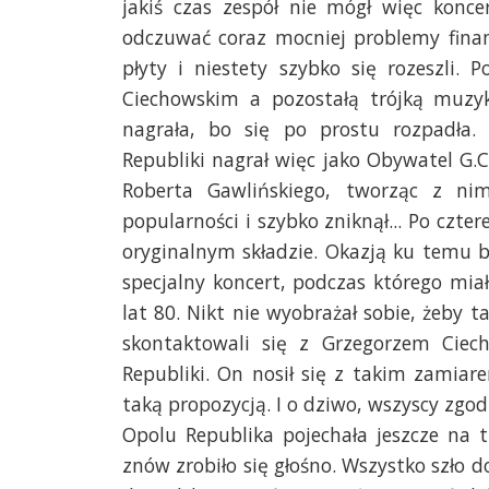
jakiś czas zespół nie mógł więc konce
odczuwać coraz mocniej problemy finan
płyty i niestety szybko się rozeszli
Ciechowskim a pozostałą trójką muzyk
nagrała, bo się po prostu rozpadła.
Republiki nagrał więc jako Obywatel G.
Roberta Gawlińskiego, tworząc z ni
popularności i szybko zniknął... Po czte
oryginalnym składzie. Okazją ku temu 
specjalny koncert, podczas którego mia
lat 80. Nikt nie wyobrażał sobie, żeby t
skontaktowali się z Grzegorzem Ciec
Republiki. On nosił się z takim zamiar
taką propozycją. I o dziwo, wszyscy zgo
Opolu Republika pojechała jeszcze na 
znów zrobiło się głośno. Wszystko szło 