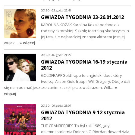
2012-01-23, godz. 22:41
GWIAZDA TYGODNIA 23-26.01.2012
KAROLINA KOZAK Karolina Kozak pochodzi z
rodziny aktorskiej. Szkołę teatralną skończył m.in.
jej tata, ale najbardziej znanym aktorem jest jej
wujek…
» więcej
2012-01-16, godz. 21:29
GWIAZDA TYGODNIA 16-19 stycznia
2012
GOLDFRAPPGoldfrapp to angielski duet który
tworzą: Alison Goldfrapp i Will Gregory. Oboje dali
się nam poznać jeszcze zanim zaczęli pracować razem. Will…
»
więcej
2012-01-09, godz. 21:07
GWIAZDA TYGODNIA 9-12 stycznia
2012
THE CRANBERRIES To był rok 1989, gdy
osiemnastoletnia Dolores O'Riordan dowiedziała