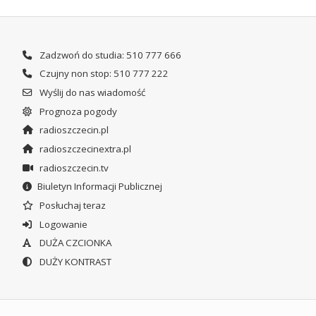
Zadzwoń do studia: 510 777 666
Czujny non stop: 510 777 222
Wyślij do nas wiadomość
Prognoza pogody
radioszczecin.pl
radioszczecinextra.pl
radioszczecin.tv
Biuletyn Informacji Publicznej
Posłuchaj teraz
Logowanie
DUŻA CZCIONKA
DUŻY KONTRAST