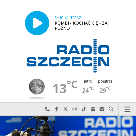
SŁUCHAJ TERAZ
KOMBI - KOCHAĆ CIĘ - ZA
PÓŹNO
°C
jutro
pojutrze
13
°C
°C
24
29
Najlepiej po prostu do nas zadzwoń
Odwiedź nas na Facebook-u
Odwiedź nas na X
Odwiedź nas na Instagram-ie
Odwiedź nas na TikTok-u
Szukaj nas na Spotify
Wyślij do nas w
Szukaj