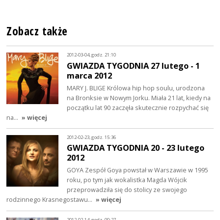
Zobacz także
2012-03-04, godz. 21:10
GWIAZDA TYGODNIA 27 lutego - 1
marca 2012
MARY J. BLIGE Królowa hip hop soulu, urodzona
na Bronksie w Nowym Jorku. Miała 21 lat, kiedy na
początku lat 90 zaczęła skutecznie rozpychać się
na…
» więcej
2012-02-23, godz. 15:36
GWIAZDA TYGODNIA 20 - 23 lutego
2012
GOYA Zespół Goya powstał w Warszawie w 1995
roku, po tym jak wokalistka Magda Wójcik
przeprowadziła się do stolicy ze swojego
rodzinnego Krasnegostawu…
» więcej
2012-02-14, godz. 00:27