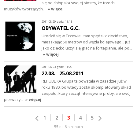
się od chłopaka swojej siostry, że trzech
muzyków tworzących…
» więcej
2011-08-29, godz. 11:13
OBYWATEL G.C.
Urodził się w Tczewie i tam spędził dzieciństwo,
mieszkając 50 metrów od węzła kolejowego... Już
jako dziecko uczył się grać na fortepianie, ale po…
» więcej
2011-08-23, godz. 11:29
22.08. - 25.08.2011
REPUBLIKA Grupa ta powstała w zasadzie już w
roku 1980, bo wtedy został skompletowany skład
zespołu, który zaczął intensywne próby, ale swój
pierwszy…
» więcej
1
2
3
4
5
55 na 6 stronach