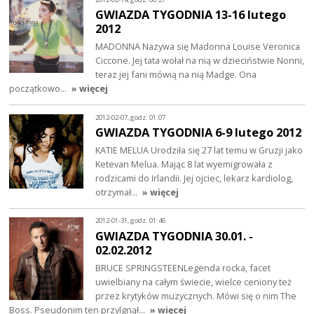
GWIAZDA TYGODNIA 13-16 lutego
2012
MADONNA Nazywa się Madonna Louise Veronica
Ciccone. Jej tata wołał na nią w dzieciństwie Nonni,
teraz jej fani mówią na nią Madge. Ona
początkowo…
» więcej
2012-02-07, godz. 01:07
GWIAZDA TYGODNIA 6-9 lutego 2012
KATIE MELUA Urodziła się 27 lat temu w Gruzji jako
Ketevan Melua. Mając 8 lat wyemigrowała z
rodzicami do Irlandii. Jej ojciec, lekarz kardiolog,
otrzymał…
» więcej
2012-01-31, godz. 01:46
GWIAZDA TYGODNIA 30.01. -
02.02.2012
BRUCE SPRINGSTEENLegenda rocka, facet
uwielbiany na całym świecie, wielce ceniony też
przez krytyków muzycznych. Mówi się o nim The
Boss. Pseudonim ten przylgnął…
» więcej