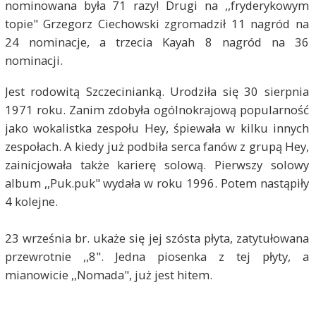
nominowana była 71 razy! Drugi na ,,fryderykowym
topie" Grzegorz Ciechowski zgromadził 11 nagród na
24 nominacje, a trzecia Kayah 8 nagród na 36
nominacji.
Jest rodowitą Szczecinianką. Urodziła się 30 sierpnia
1971 roku. Zanim zdobyła ogólnokrajową popularność
jako wokalistka zespołu Hey, śpiewała w kilku innych
zespołach. A kiedy już podbiła serca fanów z grupą Hey,
zainicjowała także karierę solową. Pierwszy solowy
album ,,Puk.puk" wydała w roku 1996. Potem nastąpiły
4 kolejne.
23 września br. ukaże się jej szósta płyta, zatytułowana
przewrotnie ,,8". Jedna piosenka z tej płyty, a
mianowicie ,,Nomada", już jest hitem.