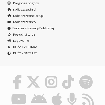
Prognoza pogody
radioszczecin.pl
radioszczecinextra.pl
radioszczecin.tv
Biuletyn Informacji Publicznej
Posłuchaj teraz
Logowanie
DUŻA CZCIONKA
DUŻY KONTRAST