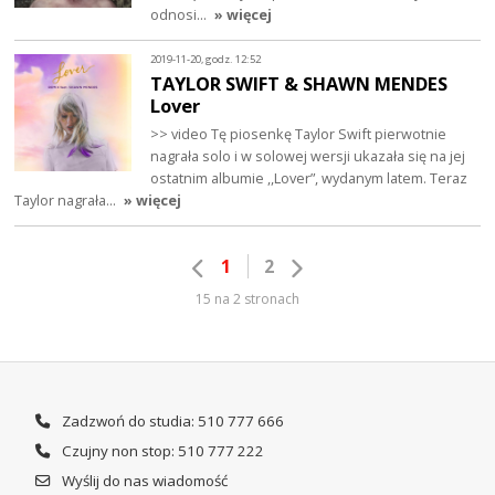
odnosi…
» więcej
2019-11-20, godz. 12:52
TAYLOR SWIFT & SHAWN MENDES
Lover
>> video Tę piosenkę Taylor Swift pierwotnie
nagrała solo i w solowej wersji ukazała się na jej
ostatnim albumie ,,Lover”, wydanym latem. Teraz
Taylor nagrała…
» więcej
1
2
15 na 2 stronach
Zadzwoń do studia: 510 777 666
Czujny non stop: 510 777 222
Wyślij do nas wiadomość