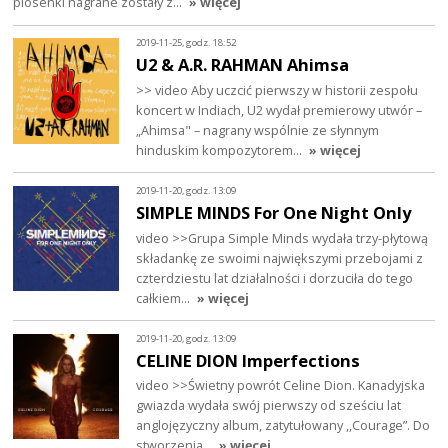
piosenki nagrane zostały z…
» więcej
2019-11-25, godz. 18:52
U2 & A.R. RAHMAN Ahimsa
>> video Aby uczcić pierwszy w historii zespołu
koncert w Indiach, U2 wydał premierowy utwór –
„Ahimsa" – nagrany wspólnie ze słynnym
hinduskim kompozytorem…
» więcej
2019-11-20, godz. 13:09
SIMPLE MINDS For One Night Only
video >>Grupa Simple Minds wydała trzy-płytową
składankę ze swoimi największymi przebojami z
czterdziestu lat działalności i dorzuciła do tego
całkiem…
» więcej
2019-11-20, godz. 13:09
CELINE DION Imperfections
video >>Świetny powrót Celine Dion. Kanadyjska
gwiazda wydała swój pierwszy od sześciu lat
anglojęzyczny album, zatytułowany ,,Courage”. Do
stworzenia…
» więcej