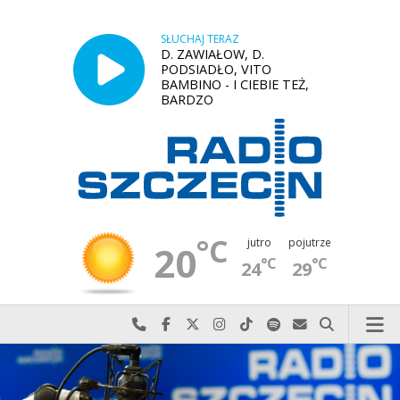
SŁUCHAJ TERAZ
D. ZAWIAŁOW, D.
PODSIADŁO, VITO
BAMBINO - I CIEBIE TEŻ,
BARDZO
°C
jutro
pojutrze
20
°C
°C
24
29
Najlepiej po prostu do nas zadzwoń
Odwiedź nas na Facebook-u
Odwiedź nas na X
Odwiedź nas na Instagram-ie
Odwiedź nas na TikTok-u
Szukaj nas na Spotify
Wyślij do nas w
Szukaj