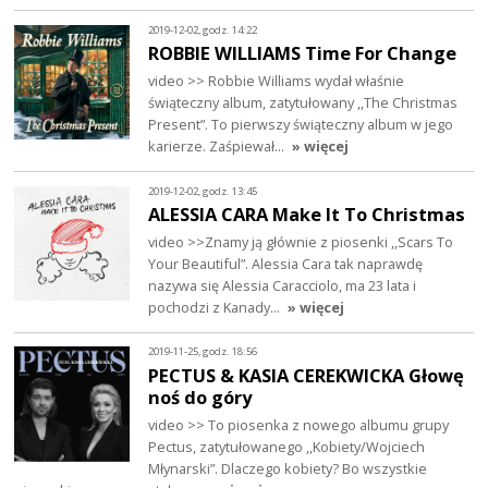
2019-12-02, godz. 14:22
ROBBIE WILLIAMS Time For Change
video >> Robbie Williams wydał właśnie
świąteczny album, zatytułowany ,,The Christmas
Present”. To pierwszy świąteczny album w jego
karierze. Zaśpiewał…
» więcej
2019-12-02, godz. 13:45
ALESSIA CARA Make It To Christmas
video >>Znamy ją głównie z piosenki ,,Scars To
Your Beautiful”. Alessia Cara tak naprawdę
nazywa się Alessia Caracciolo, ma 23 lata i
pochodzi z Kanady…
» więcej
2019-11-25, godz. 18:56
PECTUS & KASIA CEREKWICKA Głowę
noś do góry
video >> To piosenka z nowego albumu grupy
Pectus, zatytułowanego ,,Kobiety/Wojciech
Młynarski”. Dlaczego kobiety? Bo wszystkie