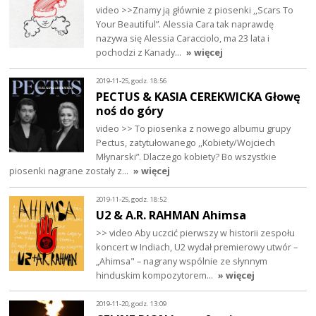
video >>Znamy ją głównie z piosenki ,,Scars To
Your Beautiful”. Alessia Cara tak naprawdę
nazywa się Alessia Caracciolo, ma 23 lata i
pochodzi z Kanady…
» więcej
2019-11-25, godz. 18:56
PECTUS & KASIA CEREKWICKA Głowę
noś do góry
video >> To piosenka z nowego albumu grupy
Pectus, zatytułowanego ,,Kobiety/Wojciech
Młynarski”. Dlaczego kobiety? Bo wszystkie
piosenki nagrane zostały z…
» więcej
2019-11-25, godz. 18:52
U2 & A.R. RAHMAN Ahimsa
>> video Aby uczcić pierwszy w historii zespołu
koncert w Indiach, U2 wydał premierowy utwór –
„Ahimsa" – nagrany wspólnie ze słynnym
hinduskim kompozytorem…
» więcej
2019-11-20, godz. 13:09