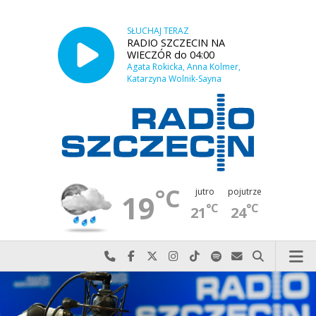
SŁUCHAJ TERAZ
RADIO SZCZECIN NA
WIECZÓR do 04:00
Agata Rokicka, Anna Kolmer,
Katarzyna Wolnik-Sayna
°C
jutro
pojutrze
19
°C
°C
21
24
Najlepiej po prostu do nas zadzwoń
Odwiedź nas na Facebook-u
Odwiedź nas na X
Odwiedź nas na Instagram-ie
Odwiedź nas na TikTok-u
Szukaj nas na Spotify
Wyślij do nas w
Szukaj