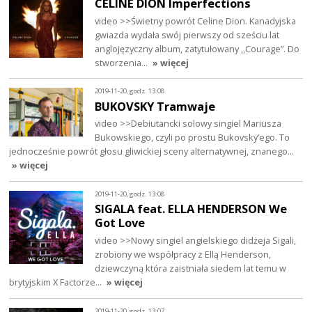
CELINE DION Imperfections
video >>Świetny powrót Celine Dion. Kanadyjska
gwiazda wydała swój pierwszy od sześciu lat
anglojęzyczny album, zatytułowany ,,Courage”. Do
stworzenia…
» więcej
2019-11-20, godz. 13:08
BUKOVSKY Tramwaje
video >>Debiutancki solowy singiel Mariusza
Bukowskiego, czyli po prostu Bukovsky’ego. To
jednocześnie powrót głosu gliwickiej sceny alternatywnej, znanego…
» więcej
2019-11-20, godz. 13:08
SIGALA feat. ELLA HENDERSON We
Got Love
video >>Nowy singiel angielskiego didżeja Sigali,
zrobiony we współpracy z Ellą Henderson,
dziewczyną która zaistniała siedem lat temu w
brytyjskim X Factorze…
» więcej
2019-11-20, godz. 13:07