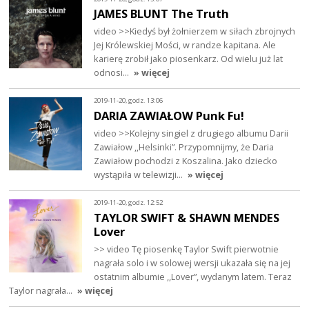
JAMES BLUNT The Truth
video >>Kiedyś był żołnierzem w siłach zbrojnych
Jej Królewskiej Mości, w randze kapitana. Ale
karierę zrobił jako piosenkarz. Od wielu już lat
odnosi…
» więcej
2019-11-20, godz. 13:06
DARIA ZAWIAŁOW Punk Fu!
video >>Kolejny singiel z drugiego albumu Darii
Zawiałow ,,Helsinki”. Przypomnijmy, że Daria
Zawiałow pochodzi z Koszalina. Jako dziecko
wystąpiła w telewizji…
» więcej
2019-11-20, godz. 12:52
TAYLOR SWIFT & SHAWN MENDES
Lover
>> video Tę piosenkę Taylor Swift pierwotnie
nagrała solo i w solowej wersji ukazała się na jej
ostatnim albumie ,,Lover”, wydanym latem. Teraz
Taylor nagrała…
» więcej