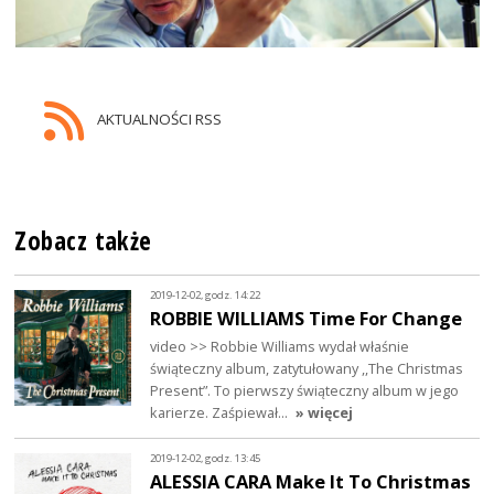
AKTUALNOŚCI RSS
Zobacz także
2019-12-02, godz. 14:22
ROBBIE WILLIAMS Time For Change
video >> Robbie Williams wydał właśnie
świąteczny album, zatytułowany ,,The Christmas
Present”. To pierwszy świąteczny album w jego
karierze. Zaśpiewał…
» więcej
2019-12-02, godz. 13:45
ALESSIA CARA Make It To Christmas