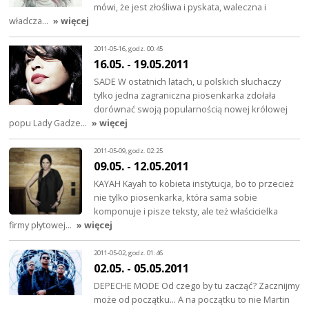
mówi, że jest złośliwa i pyskata, waleczna i
władcza…
» więcej
2011-05-16, godz. 00:45
16.05. - 19.05.2011
SADE W ostatnich latach, u polskich słuchaczy
tylko jedna zagraniczna piosenkarka zdołała
dorównać swoją popularnością nowej królowej
popu Lady Gadze…
» więcej
2011-05-09, godz. 02:25
09.05. - 12.05.2011
KAYAH Kayah to kobieta instytucja, bo to przecież
nie tylko piosenkarka, która sama sobie
komponuje i pisze teksty, ale też właścicielka
firmy płytowej…
» więcej
2011-05-02, godz. 01:46
02.05. - 05.05.2011
DEPECHE MODE Od czego by tu zacząć? Zacznijmy
może od początku… A na początku to nie Martin