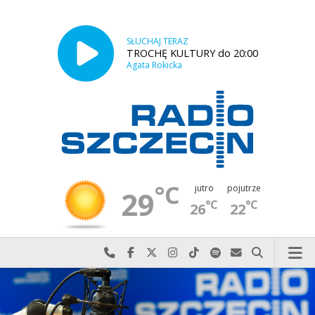
SŁUCHAJ TERAZ
TROCHĘ KULTURY do 20:00
Agata Rokicka
°C
jutro
pojutrze
29
°C
°C
26
22
Najlepiej po prostu do nas zadzwoń
Odwiedź nas na Facebook-u
Odwiedź nas na X
Odwiedź nas na Instagram-ie
Odwiedź nas na TikTok-u
Szukaj nas na Spotify
Wyślij do nas w
Szukaj