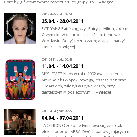
Gore był głównym twórcą repertuaru tej grupy. To…
» więcej
2011-04-26, godz. 02:51
25.04. - 28.04.2011
PATI YANG Pati Yang, czyli Patrycja Hilton, z domu
Grzymałkiewicz, urodziła się 31 lat temu we
Wrocławiu. Dosyć późno zaczęła się jej marzyć
kariera…
» więcej
2011-04-11, godz. 09:48
11.04. - 14.04.2011
MYSLOVITZ Kiedy w roku 1992 dwaj studenci,
Artur Rojek i Wojtek Powaga, jeszcze bez braci
Kuderskich, założyli w Mysłowicach, przy
tamtejszym Młodzieżowym…
» więcej
2011-04-04, godz. 02:27
04.04. - 07.04.2011
LADYTRON O zespole tym mówi się, że to taka
elektropopowa ABBA. Dwóch panów grających na