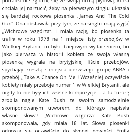
potrafiła nie zgodzić się ze swoją firmą płytową, która
chciała jej narzucić, żeby na pierwszym singlu ukazała
się bardziej rockowa piosenka ,,James And The Cold
Gun”. Ona obstawała przy tym, że na singlu mają wyjść
,,Wichrowe wzgórza”. I miała rację, bo piosenka ta
trafiła w roku 1978 na 1 miejsce listy przebojów w
Wielkiej Brytanii, co było dziejowym wydarzeniem, bo
jako pierwsza w historii kobieta ze swoją własną
piosenką wygrała na brytyjskiej liście przebojów,
spychając zresztą z miejsca pierwszego grupę ABBA i
przebój ,,Take A Chance On Me"! Wcześniej oczywiście
kobiety miały przeboje numer 1 w Wielkiej Brytanii, ale
nigdy to nie były ich własne kompozycje – a tu furorę
zrobiła nagle Kate Bush ze swoim samodzielnie
skomponowanym utworem, do którego napisała
własne słowa! ,,Wichrowe wzgórza” Kate Bush
skomponowała, gdy miała 18 lat. Słowa piosenki
odnoszą się oczywiście do słynnej powieści Emily