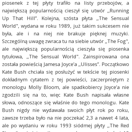
piosenek z tej płyty trafiło na listy przebojów, a
największą popularnością cieszył się utwór ,,Running
Up That Hill”. Kolejna, szósta płyta ,,The Sensual
World", wydana w roku 1989, już takim sukcesem nie
była, ale i na niej nie brakuje pięknej muzyki.
Szczególną uwagę zwraca tu na siebie utwór ,,The Fog",
ale największą popularnością cieszyła się piosenka
tytułowa, ,,The Sensual World". Zainspirowana ona
została powieścią Jamesa Joyce’a ,,Ulisses”. Początkowo
Kate Bush chciała się posłużyć w tekście tej piosenki
dokładnym cytatem z tej powieści, zaczerpniętym z
monologu Molly Bloom, ale spadkobiercy Joyce’a nie
zgodzili się na to, więc Kate Bush napisała własne
słowa, odnoszące się właśnie do tego monologu. Kate
Bush nigdy nie wydawała swoich płyt rok po roku,
zawsze trzeba było na nie poczekać 2,3 a nawet 4 lata,
ale po wydaniu w roku 1993 siódmej płyty ,,The Red