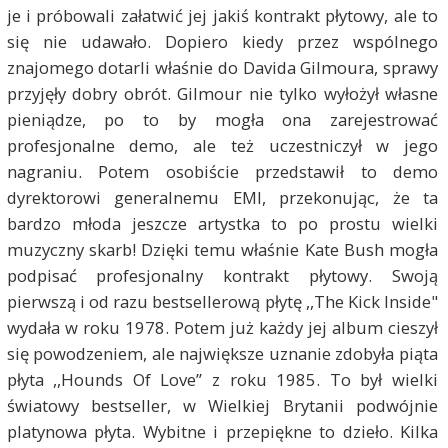
je i próbowali załatwić jej jakiś kontrakt płytowy, ale to
się nie udawało. Dopiero kiedy przez wspólnego
znajomego dotarli właśnie do Davida Gilmoura, sprawy
przyjęły dobry obrót. Gilmour nie tylko wyłożył własne
pieniądze, po to by mogła ona zarejestrować
profesjonalne demo, ale też uczestniczył w jego
nagraniu. Potem osobiście przedstawił to demo
dyrektorowi generalnemu EMI, przekonując, że ta
bardzo młoda jeszcze artystka to po prostu wielki
muzyczny skarb! Dzięki temu właśnie Kate Bush mogła
podpisać profesjonalny kontrakt płytowy. Swoją
pierwszą i od razu bestsellerową płytę ,,The Kick Inside"
wydała w roku 1978. Potem już każdy jej album cieszył
się powodzeniem, ale największe uznanie zdobyła piąta
płyta ,,Hounds Of Love” z roku 1985. To był wielki
światowy bestseller, w Wielkiej Brytanii podwójnie
platynowa płyta. Wybitne i przepiękne to dzieło. Kilka