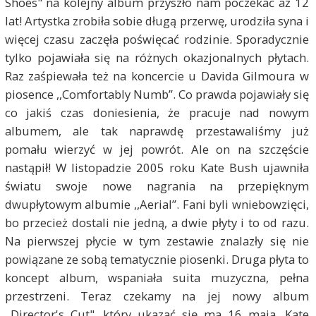
Shoes" na kolejny album przyszło nam poczekać aż 12
lat! Artystka zrobiła sobie długą przerwę, urodziła syna i
więcej czasu zaczęła poświęcać rodzinie. Sporadycznie
tylko pojawiała się na różnych okazjonalnych płytach.
Raz zaśpiewała też na koncercie u Davida Gilmoura w
piosence ,,Comfortably Numb”. Co prawda pojawiały się
co jakiś czas doniesienia, że pracuje nad nowym
albumem, ale tak naprawdę przestawaliśmy już
pomału wierzyć w jej powrót. Ale on na szczęście
nastąpił! W listopadzie 2005 roku Kate Bush ujawniła
światu swoje nowe nagrania na przepięknym
dwupłytowym albumie ,,Aerial”. Fani byli wniebowzięci,
bo przecież dostali nie jedną, a dwie płyty i to od razu.
Na pierwszej płycie w tym zestawie znalazły się nie
powiązane ze sobą tematycznie piosenki. Druga płyta to
koncept album, wspaniała suita muzyczna, pełna
przestrzeni. Teraz czekamy na jej nowy album
,,Director's Cut", który ukazać się ma 16 maja. Kate