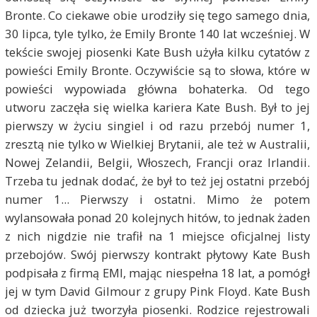
Bronte. Co ciekawe obie urodziły się tego samego dnia,
30 lipca, tyle tylko, że Emily Bronte 140 lat wcześniej. W
tekście swojej piosenki Kate Bush użyła kilku cytatów z
powieści Emily Bronte. Oczywiście są to słowa, które w
powieści wypowiada główna bohaterka. Od tego
utworu zaczęła się wielka kariera Kate Bush. Był to jej
pierwszy w życiu singiel i od razu przebój numer 1,
zresztą nie tylko w Wielkiej Brytanii, ale też w Australii,
Nowej Zelandii, Belgii, Włoszech, Francji oraz Irlandii.
Trzeba tu jednak dodać, że był to też jej ostatni przebój
numer 1... Pierwszy i ostatni. Mimo że potem
wylansowała ponad 20 kolejnych hitów, to jednak żaden
z nich nigdzie nie trafił na 1 miejsce oficjalnej listy
przebojów. Swój pierwszy kontrakt płytowy Kate Bush
podpisała z firmą EMI, mając niespełna 18 lat, a pomógł
jej w tym David Gilmour z grupy Pink Floyd. Kate Bush
od dziecka już tworzyła piosenki. Rodzice rejestrowali