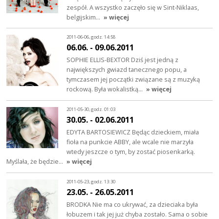
zespół. A wszystko zaczęło się w Sint-Niklaas,
belgijskim…
» więcej
2011-06-06, godz. 14:58
06.06. - 09.06.2011
SOPHIE ELLIS-BEXTOR Dziś jest jedną z
największych gwiazd tanecznego popu, a
tymczasem jej początki związane są z muzyką
rockową. Była wokalistką…
» więcej
2011-05-30, godz. 01:03
30.05. - 02.06.2011
EDYTA BARTOSIEWICZ Będąc dzieckiem, miała
fioła na punkcie ABBY, ale wcale nie marzyła
wtedy jeszcze o tym, by zostać piosenkarką.
Myślała, że będzie…
» więcej
2011-05-23, godz. 13:30
23.05. - 26.05.2011
BRODKA Nie ma co ukrywać, za dzieciaka była
łobuzem i tak jej już chyba zostało. Sama o sobie