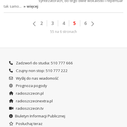
syntezatorach, do tego dwie wokalistki i repertuar
tak samo…
» więcej
2
3
4
5
6
55 na 6 stronach
Zadzwoń do studia: 510 777 666
Czujny non stop: 510 777 222
Wyślij do nas wiadomość
Prognoza pogody
radioszczecin.pl
radioszczecinextra.pl
radioszczecin.tv
Biuletyn Informacji Publicznej
Posłuchaj teraz