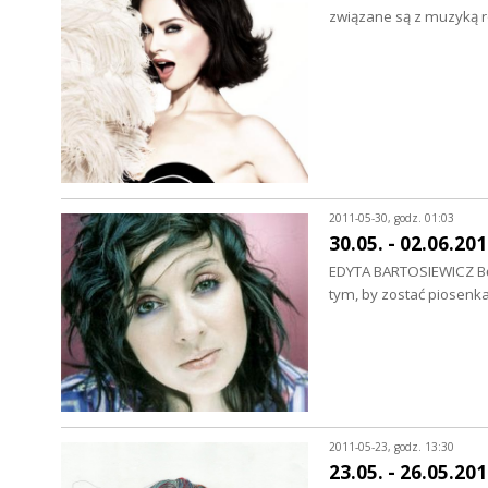
związane są z muzyką r
2011-05-30, godz. 01:03
30.05. - 02.06.20
EDYTA BARTOSIEWICZ Będ
tym, by zostać piosenka
2011-05-23, godz. 13:30
23.05. - 26.05.20