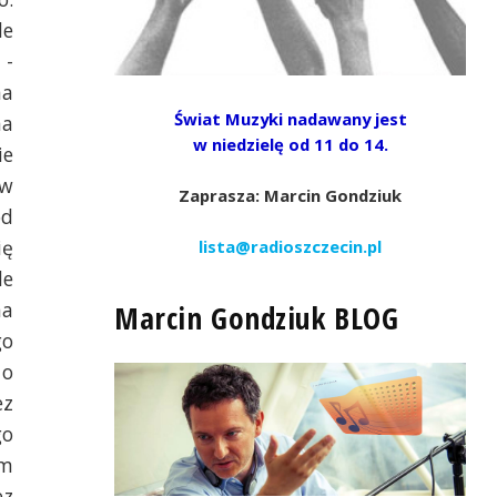
de
 -
ma
Świat Muzyki nadawany jest
na
w niedzielę od 11 do 14.
ie
 w
Zaprasza: Marcin Gondziuk
od
ię
lista@radioszczecin.pl
le
na
Marcin Gondziuk BLOG
go
 o
ez
go
ym
ez