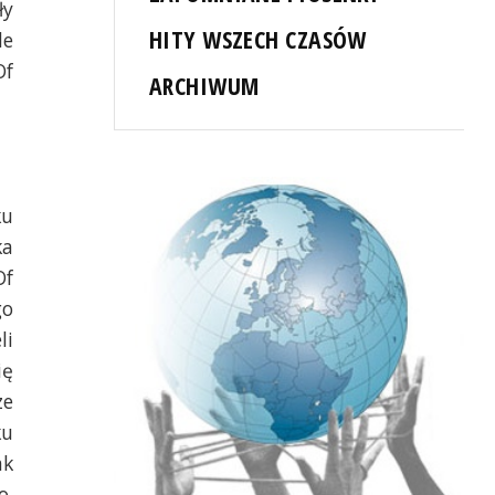
ły
HITY WSZECH CZASÓW
de
Of
ARCHIWUM
ku
ka
Of
go
li
ię
ze
ku
ak
o.