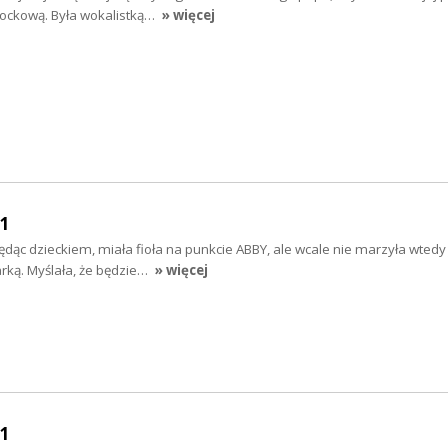
ockową. Była wokalistką…
» więcej
11
ąc dzieckiem, miała fioła na punkcie ABBY, ale wcale nie marzyła wtedy
rką. Myślała, że będzie…
» więcej
11