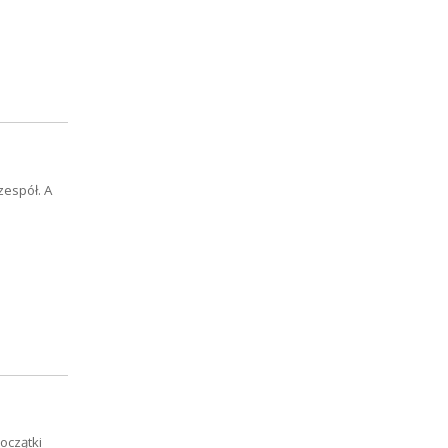
espół. A
oczątki