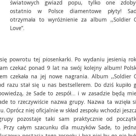
światowych gwiazd popu, tylko one zdoby
ostatnio w Polsce diamentowe płyty! Sa
otrzymała to wyróżnienie za album ,,Soldier 
Love”.
się powrotu tej piosenkarki. Po wydaniu jesienią ro
 nam czekać ponad 9 lat na swój kolejny album! Pols
em czekała na jej nowe nagrania. Album ,,Soldier 
d razu stał się u nas bestsellerem. Do dziś kupiło 
powiedzą, że Sade to zespół… i w zasadzie będą mie
ade to rzeczywiście nazwa grupy. Nazwa ta wzięła s
u. Oprócz niej oficjalnie w skład zespołu wchodzi jeszc
grupy pozostaje taki sam praktycznie od począt
at. Przy całym szacunku dla muzyków Sade, to jedn
czową postacią tego zespołu i bez niej by go nie był