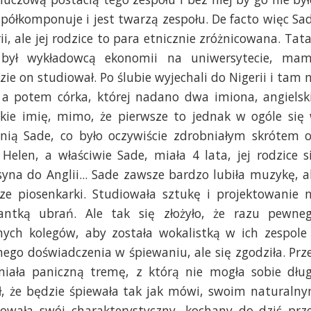
współkomponuje i jest twarzą zespołu. De facto więc Sa
i, ale jej rodzice to para etnicznie zróżnicowana. Tata
 był wykładowcą ekonomii na uniwersytecie, ma
zie on studiował. Po ślubie wyjechali do Nigerii i tam 
, a potem córka, której nadano dwa imiona, angielsk
lskie imię, mimo, że pierwsze to jednak w ogóle się
a nią Sade, co było oczywiście zdrobniałym skrótem 
Helen, a właściwie Sade, miała 4 lata, jej rodzice s
syna do Anglii... Sade zawsze bardzo lubiła muzykę, a
ze piosenkarki. Studiowała sztukę i projektowanie 
antką ubrań. Ale tak się złożyło, że razu pewne
ych kolegów, aby została wokalistką w ich zespole
nego doświadczenia w śpiewaniu, ale się zgodziła. Prz
 miała paniczną tremę, z którą nie mogła sobie dłu
ł, że będzie śpiewała tak jak mówi, swoim naturaln
owała swój charakterystyczny, kochany do dziś prz