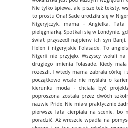
Nie tylko śpiewa, ale pisze też teksty, 
to prostu Ona! Sade urodziła się w Nigeri
Nigeryjczyk, mama - Angielka. Tata
pielęgniarką. Spotkali się w Londynie, gd
świat przyszedł najpierw ich syn Banji
Helen i nigeryjskie Folasade. To angie
Nigerii nie przyjęło. Wszyscy wołali n
drugiego imienia Folasade. Kiedy mała 
rozeszli. I wtedy mama zabrała córkę i 
początkowo wcale nie myślała o karier
kierunku moda - chciała być projekt
poproszona została przez dwóch szkoln
nazwie Pride. Nie miała praktycznie żad
pierwsze lata cierpiała na scenie, bo
poradzić. Aż wreszcie wpadła na pomys
głosem i w ten sposób właśnie wyprac