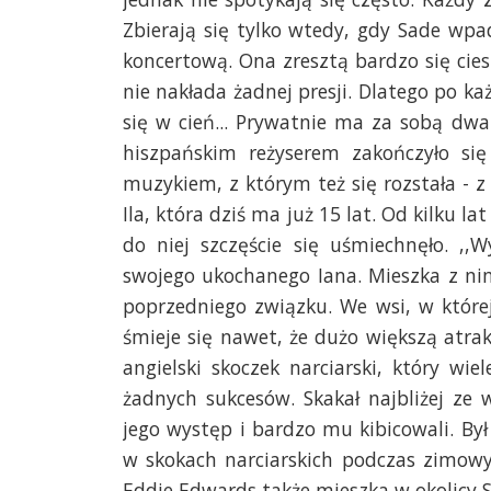
Zbierają się tylko wtedy, gdy Sade wp
koncertową. Ona zresztą bardzo się cies
nie nakłada żadnej presji. Dlatego po ka
się w cień... Prywatnie ma za sobą dwa
hiszpańskim reżyserem zakończyło się
muzykiem, z którym też się rozstała - z
Ila, która dziś ma już 15 lat. Od kilku 
do niej szczęście się uśmiechnęło. ,,
swojego ukochanego Iana. Mieszka z nim
poprzedniego związku. We wsi, w które
śmieje się nawet, że dużo większą atrakc
angielski skoczek narciarski, który w
żadnych sukcesów. Skakał najbliżej ze
jego występ i bardzo mu kibicowali. Był
w skokach narciarskich podczas zimowyc
Eddie Edwards także mieszka w okolicy S