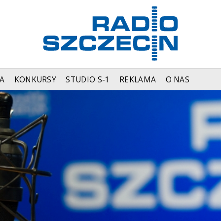
A
KONKURSY
STUDIO S-1
REKLAMA
O NAS