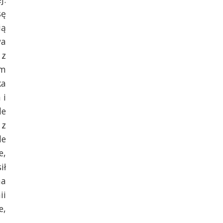
sę
ią
wa
 z
im
ka
 i
de
 z
de
e,
ił
na
ii
e,