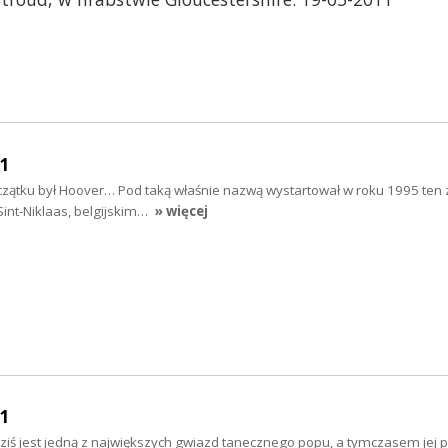
11
tku był Hoover… Pod taką właśnie nazwą wystartował w roku 1995 ten z
Sint-Niklaas, belgijskim…
» więcej
11
iś jest jedną z największych gwiazd tanecznego popu, a tymczasem jej p