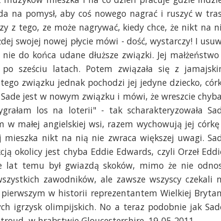
ada na pomysł, aby coś nowego nagrać i ruszyć w tra
zy z tego, ze może nagrywać, kiedy chce, że nikt na n
żdej swojej nowej płycie mówi - dość, wystarczy! I usu
 nie do końca udane dłuższe związki. Jej małżeństwo
 po sześciu latach. Potem związała się z jamajsk
 tego związku jednak pochodzi jej jedyne dziecko, cór
lat Sade jest w nowym związku i mówi, że wreszcie chyba
Wygrałam los na loterii" - tak scharakteryzowała Sa
 w małej angielskiej wsi, razem wychowują jej córkę
j mieszka nikt na nią nie zwraca większej uwagi. Sa
ją okolicy jest chyba Eddie Edwards, czyli Orzeł Eddi
iele lat temu był gwiazdą skoków, mimo że nie odnos
 wszystkich zawodników, ale zawsze wszyscy czekali 
 pierwszym w historii reprezentantem Wielkiej Brytan
h igrzysk olimpijskich. No a teraz podobnie jak Sad
troud, w hrabstwie Gloucestershire. 19-05-2011