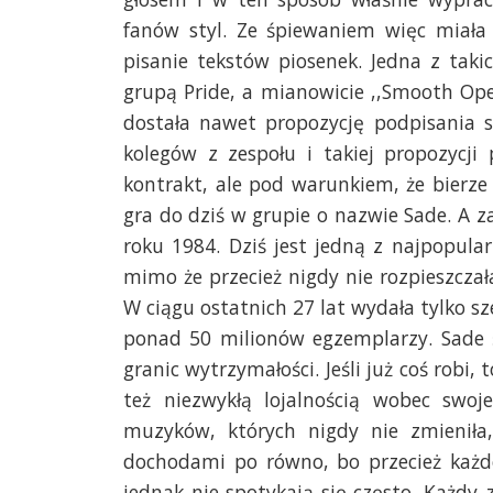
fanów styl. Ze śpiewaniem więc miała 
pisanie tekstów piosenek. Jedna z tak
grupą Pride, a mianowicie ,,Smooth Op
dostała nawet propozycję podpisania s
kolegów z zespołu i takiej propozycji 
kontrakt, ale pod warunkiem, że bierze
gra do dziś w grupie o nazwie Sade. A za
roku 1984. Dziś jest jedną z najpopula
mimo że przecież nigdy nie rozpieszcza
W ciągu ostatnich 27 lat wydała tylko s
ponad 50 milionów egzemplarzy. Sade ś
granic wytrzymałości. Jeśli już coś robi
też niezwykłą lojalnością wobec swo
muzyków, których nigdy nie zmieniła, 
dochodami po równo, bo przecież każde
jednak nie spotykają się często. Każdy 