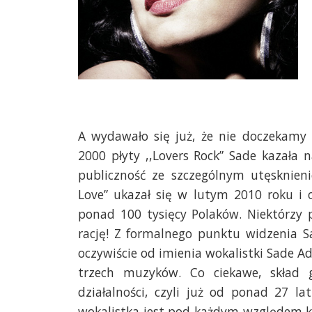
A wydawało się już, że nie doczekamy 
2000 płyty ,,Lovers Rock” Sade kazała
publiczność ze szczególnym utęsknieni
Love” ukazał się w lutym 2010 roku i o
ponad 100 tysięcy Polaków. Niektórzy 
rację! Z formalnego punktu widzenia S
oczywiście od imienia wokalistki Sade Ad
trzech muzyków. Co ciekawe, skład 
działalności, czyli już od ponad 27 l
wokalistka jest pod każdym względem klu