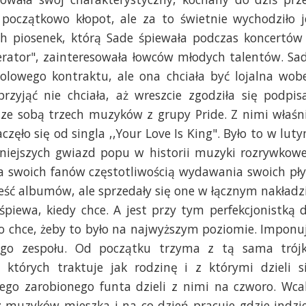
początkowo kłopot, ale za to świetnie wychodziło j
ich piosenek, którą Sade śpiewała podczas koncertów
erator", zainteresowała łowców młodych talentów. Sa
olowego kontraktu, ale ona chciała być lojalna wob
przyjąć nie chciała, aż wreszcie zgodziła się podpis
 ze sobą trzech muzyków z grupy Pride. Z nimi właśn
częło się od singla ,,Your Love Is King". Było to w lut
rniejszych gwiazd popu w historii muzyki rozrywkowe
ła swoich fanów częstotliwością wydawania swoich pły
ześć albumów, ale sprzedały się one w łącznym nakładz
piewa, kiedy chce. A jest przy tym perfekcjonistką 
, to chce, żeby to było na najwyższym poziomie. Imponu
jego zespołu. Od początku trzyma z tą sama trój
których traktuje jak rodzinę i z którymi dzieli s
go zarobionego funta dzieli z nimi na czworo. Wca
z muzyków mieszka i na co dzień pracuje gdzie indzie