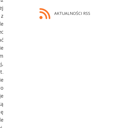
ej
AKTUALNOŚCI RSS
 z
de
ec
ać
ie
ym
j,
t.
ie
do
je
ką
ię
le
j.