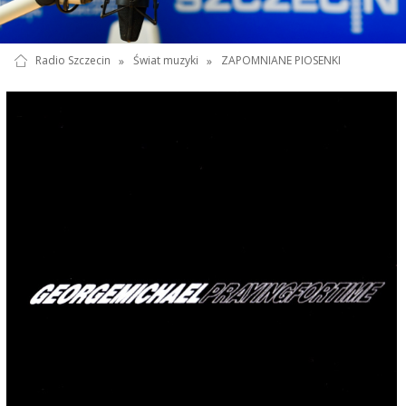
Radio Szczecin
»
Świat muzyki
»
ZAPOMNIANE PIOSENKI