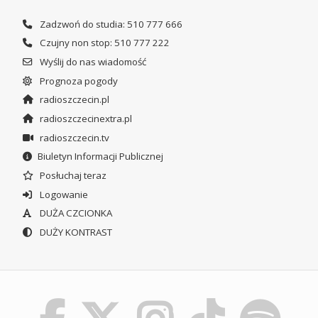
Zadzwoń do studia: 510 777 666
Czujny non stop: 510 777 222
Wyślij do nas wiadomość
Prognoza pogody
radioszczecin.pl
radioszczecinextra.pl
radioszczecin.tv
Biuletyn Informacji Publicznej
Posłuchaj teraz
Logowanie
DUŻA CZCIONKA
DUŻY KONTRAST