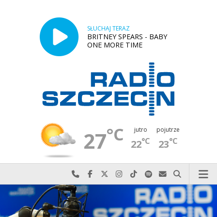
SŁUCHAJ TERAZ
BRITNEY SPEARS - BABY
ONE MORE TIME
°C
jutro
pojutrze
27
°C
°C
22
23
Najlepiej po prostu do nas zadzwoń
Odwiedź nas na Facebook-u
Odwiedź nas na X
Odwiedź nas na Instagram-ie
Odwiedź nas na TikTok-u
Szukaj nas na Spotify
Wyślij do nas w
Szukaj